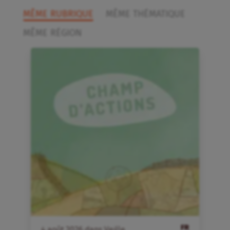
MÊME RUBRIQUE
MÊME THÉMATIQUE
MÊME RÉGION
FR
4
août
2026
dans
Veille
4