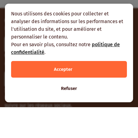
Nous utilisons des cookies pour collecter et
Contribuez
analyser des informations sur les performances et
Envoyez-nous vos contributions et vos suggestions.
l'utilisation du site, et pour améliorer et
personnaliser le contenu.
Participer
Pour en savoir plus, consultez notre
politique de
confidentialité
.
Contactez-nous
À Nogent-sur-Marne, Ouagadougou ou Cotonou.
Accepter
Contactez-nous
Refuser
Suivez-nous
Vous pouvez aussi vous abonner à nos flux RSS et nous
suivre sur les réseaux sociaux.