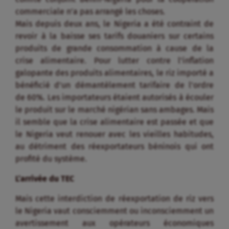
commerciale n’a pas arrangé les choses.
Mais depuis deux ans, le Nigeria a été contraint de
revoir à la baisse ses tarifs douaniers sur certains
produits de grande consommation à cause de la
crise alimentaire. Pour lutter contre l’inflation
galopante des produits alimentaires, le riz importé a
bénéficié d’un démantèlement tarifaire de l’ordre
de 60%. Les importateurs étaient autorisés à écouler
le produit sur le marché nigérian sans ambages. Mais
il semble que la crise alimentaire est passée et que
le Nigeria veut renouer avec les vieilles habitudes,
au détriment des réexportateurs béninois qui ont
profité du système.
L’arrivée du TEC
Mais cette interdiction de réexportation de riz vers
le Nigeria vaut consciemment ou inconsciemment un
avertissement aux opérateurs économiques