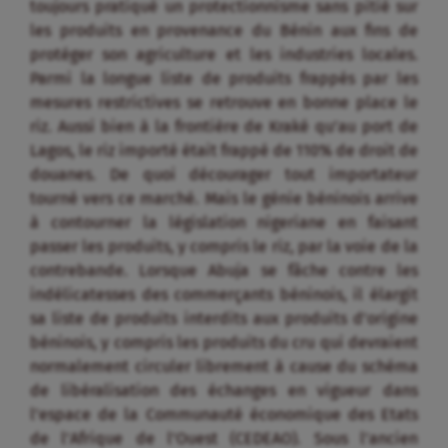
toujours pratiqué un protectionnisme sans pitié sur
les produits en provenance du Bénin aux fins de
protéger son agriculture et les industries locales.
Parmi la longue liste de produits frappés par les
mesures restrictives se retrouve en bonne place le
riz. Aussi bien à la frontière de Kraké qu’au port de
Lagos, le riz importé était frappé de 110% de droit de
douanes. De quoi décourager tout importateur
tourné vers ce marché. Mais le génie béninois arrive
à contourner la législation nigeriane en faisant
passer les produits, y compris le riz, par la voie de la
contrebande. Lorsque Abuja se fâche contre les
indélicatesses des commerçants béninois, il élargit
sa liste de produits interdits aux produits d’origine
béninois, y compris les produits du cru qui devraient
normalement circuler librement à cause du schéma
de libéralisation des échanges en vigueur dans
l’espace de la Communauté économique des Etats
de l’Afrique de l’Ouest (CEDEAO). Sous l’ancien