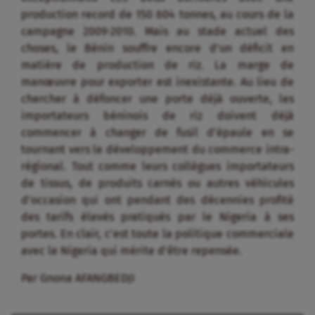
production record de 150 604 tonnes, au cours de la
campagne 2009-2010. Mais au stade actuel des
choses, le Bénin souffre encore d’un déficit en
matière de production de riz. La marge de
manœuvre pour exporter est inexistante. Au lieu de
chercher à défoncer une porte déjà ouverte, les
importateurs béninois de riz doivent déjà
commencer à changer de fusil d’épaule en se
tournant vers le développement du commerce intra-
régional. Tout comme leurs collègues importateurs
de tissus, de produits carnés ou autres véhicules
d’occasion qui ont pendant des décennies profité
des tarifs élevés pratiqués par le Nigeria à ses
portes. En clair, c’est toute la politique commerciale
avec le Nigeria qui mérite d’être repensée.
Par Gnona AFANGBEDJI