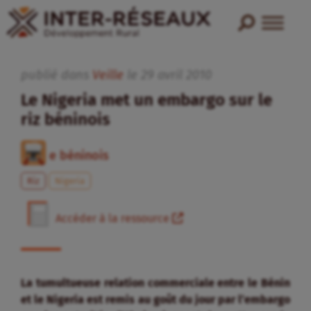
publié dans
Veille
le
29
avril
2010
Le Nigeria met un embargo sur le
riz béninois
e béninois
Riz
Nigeria
Accéder à la ressource
La tumultueuse relation commerciale entre le Bénin
et le Nigeria est remis au goût du jour par l’embargo