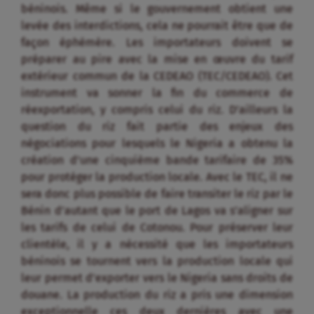
béninois. Même si le gouvernement obtient une
levée des interdictions, cela ne pourrait être que de
façon éphémère. Les importateurs doivent se
préparer au pire avec la mise en œuvre du tarif
extérieur commun de la CEDEAO (TEC/CEDEAO). Cet
instrument va sonner la fin du commerce de
réexportation, y compris celui du riz. D’ailleurs la
question du riz fait partie des enjeux des
négociations pour lesquels le Nigeria a obtenu la
création d’une cinquième bande tarifaire de 35%
pour protéger la production locale. Avec le TEC, il ne
sera donc plus possible de faire transiter le riz par le
Bénin d’autant que le port de Lagos va s’aligner sur
les tarifs de celui de Cotonou. Pour préserver leur
clientèle, il y a nécessité que les importateurs
béninois se tournent vers la production locale qui
leur permet d’exporter vers le Nigeria sans droits de
douane. La production du riz a pris une dimension
exceptionnelle ces deux dernières avec une