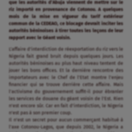
que les autorités d’Abuja viennent de mettre sur le
riz importé en provenance de Cotonou. A quelques
mois de la mise en vigueur du tarif extérieur
commun de la CEDEAO, ce blocage devrait inciter les
autorités béninoises à tirer toutes les leçons de leur
rapport avec le Géant voisin.
L’affaire d’interdiction de réexportation du riz vers le
Nigeria fait grand bruit depuis quelques jours. Les
autorités béninoises au plus haut niveau tentent de
jouer les bons offices. Et la dernière rencontre des
importateurs avec le Chef de l’Etat montre l’enjeu
financier qui se trouve derrière cette affaire. Mais
l’activisme du gouvernement suffit-il pour ébranler
les services de douane du géant voisin de l’Est. Rien
n’est encore sûr. Car en fait d’interdiction, le Nigeria
n’est pas à son premier coup.
Il n’est un secret pour aucun commerçant habitué à
l’axe Cotonou-Lagos, que depuis 2002, le Nigeria a