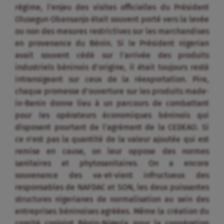
régime, l’enjeu des visites officielles du Président
Olusegun Obansanjo était souvent porté vers la levée
ou non des mesures restrictives sur les marchandises
en provenance du Bénin. Si le Président nigerian
avait souvent cédé sur l’arrivée des produits
industriels béninois d’origine, il était toujours resté
intransigeant sur ceux de la réexportation. Pire,
chaque promesse d’ouverture sur les produits made-
in-Benin donne lieu à un parcours de combattant
pour les opérateurs économiques béninois qui
disposent pourtant de l’agrément de la CEDEAO. Si
ce n’est pas la quantité de la valeur ajoutée qui est
remise en cause, on leur oppose des normes
sanitaires et phytosanitaires. On a encore
souvenance des va-et-vient infructueux des
responsables de NAFDAC et SON, les deux puissantes
structures nigerianes de normalisation au sein des
entreprises béninoises agréées. Même la création du
comité conjoint Bénin-Nigeria pour la coopération