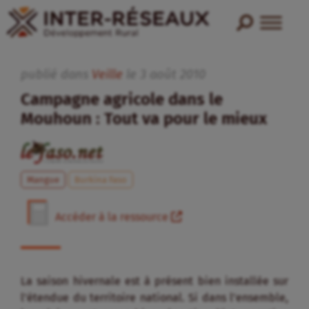
publié dans
Veille
le
3
août
2010
Campagne agricole dans le
Mouhoun : Tout va pour le mieux
Mangue
Burkina Faso
Accéder à la ressource
La saison hivernale est à présent bien installée sur
l’étendue du territoire national. Si dans l’ensemble,