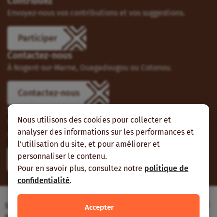
Contribuez
Envoyez-nous vos contributions et vos suggestions.
Participer
Contactez-nous
À Nogent-sur-Marne, Ouagadougou ou Cotonou.
Contactez-nous
Suivez-nous
Nous utilisons des cookies pour collecter et
Vous pouvez aussi vous abonner à nos flux RSS et nous
analyser des informations sur les performances et
suivre sur les réseaux sociaux.
l'utilisation du site, et pour améliorer et
personnaliser le contenu.
Pour en savoir plus, consultez notre
politique de
confidentialité
.
Site web réalisé avec le soutien de l’Agence
Accepter