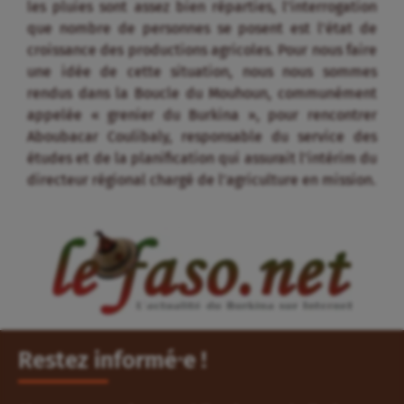
les pluies sont assez bien réparties, l’interrogation
que nombre de personnes se posent est l’état de
croissance des productions agricoles. Pour nous faire
une idée de cette situation, nous nous sommes
rendus dans la Boucle du Mouhoun, communément
appelée « grenier du Burkina », pour rencontrer
Aboubacar Coulibaly, responsable du service des
études et de la planification qui assurait l’intérim du
directeur régional chargé de l’agriculture en mission.
Restez informé⸱e !