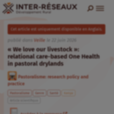
Cet article est uniquement disponible en Anglais.
publié dans
Veille
le
22
juin
2026
« We love our livestock »:
relational care-based One Health
in pastoral drylands
Pastoralisme: research policy and
practice
Pastoralisme
Genre
Santé
Kenya
Article scientifique