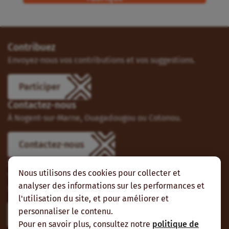
Contribuez
Envoyez-nous vos contributions et vos suggestions.
Participer
Contactez-nous
À Nogent-sur-Marne, Ouagadougou ou Cotonou.
Contactez-nous
Suivez-nous
Nous utilisons des cookies pour collecter et
Vous pouvez aussi vous abonner à nos flux RSS et nous
analyser des informations sur les performances et
suivre sur les réseaux sociaux.
l'utilisation du site, et pour améliorer et
personnaliser le contenu.
Pour en savoir plus, consultez notre
politique de