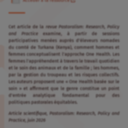
Accéder à la ressource
Cet article de la
revue Pastoralism: Research, Policy
and Practice
examine, à partir de sessions
participatives menées auprès d’éleveurs nomades
du comté de Turkana (Kenya), comment hommes et
femmes conceptualisent l’approche One Health. Les
femmes l’appréhendent à travers le travail quotidien
et le soin des animaux et de la famille ; les hommes,
par la gestion du troupeau et les risques collectifs.
Les auteurs proposent une « One Health basée sur le
soin » et affirment que le genre constitue un point
d’entrée analytique fondamental pour des
politiques pastorales équitables.
Article scientifique, Pastoralism: Research, Policy and
Practice, juin 2026