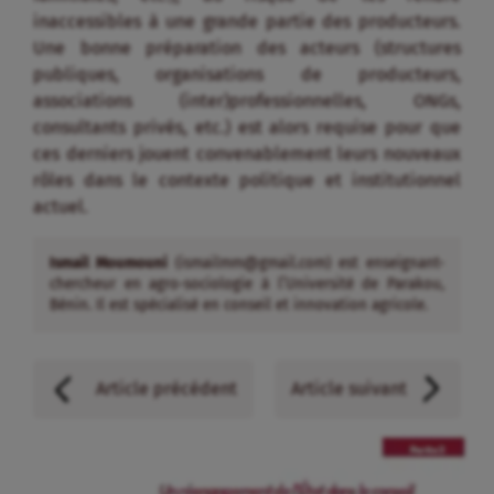
inaccessibles à une grande partie des producteurs.
Une bonne préparation des acteurs (structures
publiques, organisations de producteurs,
associations (inter)professionnelles, ONGs,
consultants privés, etc.) est alors requise pour que
ces derniers jouent convenablement leurs nouveaux
rôles dans le contexte politique et institutionnel
actuel.
Ismail Moumouni
(ismailmm@gmail.com) est enseignant-
chercheur en agro-sociologie à l’Université de Parakou,
Bénin. Il est spécialisé en conseil et innovation agricole.
Article précédent
Article suivant