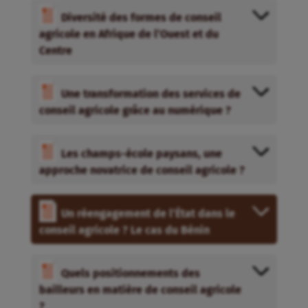
Diversité des formes de conseil
agricole en Afrique de l’Ouest et du
Centre
Une transformation des services de
conseil agricole grâce au numérique ?
Les champs-école paysans, une
approche novatrice de conseil agricole ?
Un réengagement de l’État dans le
conseil agricole ? Le cas du Bénin
Quels positionnements des
bailleurs en matière de conseil agricole
?