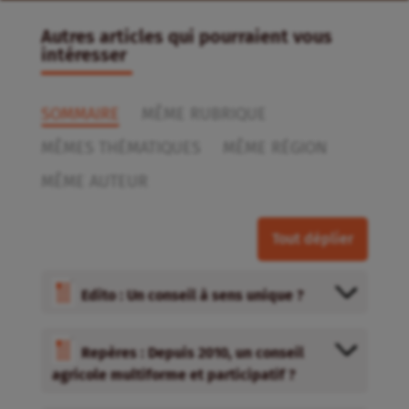
Autres articles qui pourraient vous
intéresser
SOMMAIRE
MÊME RUBRIQUE
MÊMES THÉMATIQUES
MÊME RÉGION
MÊME AUTEUR
Tout déplier
Edito : Un conseil à sens unique ?
Repères : Depuis 2010, un conseil
agricole multiforme et participatif ?