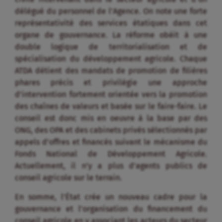
délégué du personnel de l’Agence. On note une forte
représentativité des services étatiques dans cet
organe de gouvernance. La réforme obéit à une
double logique de territorialisation et de
spécialisation du développement agricole. Chaque
ATDA détient des mandats de promotion de filières
phares précis et privilégie une approche
d’intervention fortement orientée vers la promotion
des chaînes de valeurs et basée sur le faire-faire. Le
conseil est donc mis en oeuvre à la base par des
ONG, des OPA et des cabinets privés sélectionnés par
appels d’offres et financés suivant le mécanisme du
Fonds National de Développement Agricole.
Actuellement, il n’y a plus d’agents publics de
conseil agricole sur le terrain.
En somme, l’État crée un nouveau cadre pour la
gouvernance et l’organisation du financement du
conseil agricole en y associant les acteurs du secteur