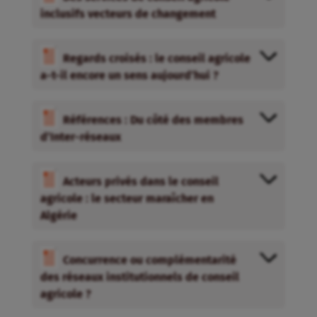
inclusifs vecteurs de changement
Regards croisés : le conseil agricole
a-t-il encore un sens aujourd’hui ?
Références : Du côté des membres
d’Inter-réseaux
Acteurs privés dans le conseil
agricole : le secteur maraîcher en
Algérie
Concurrence ou complémentarité
des réseaux institutionnels de conseil
agricole ?