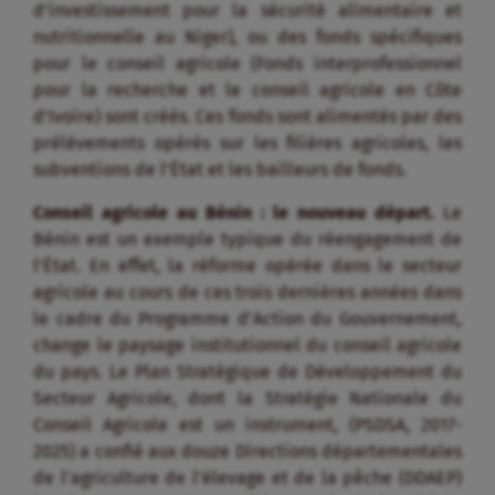
d’investissement pour la sécurité alimentaire et
nutritionnelle au Niger), ou des fonds spécifiques
pour le conseil agricole (Fonds interprofessionnel
pour la recherche et le conseil agricole en Côte
d’Ivoire) sont créés. Ces fonds sont alimentés par des
prélèvements opérés sur les filières agricoles, les
subventions de l’État et les bailleurs de fonds.
Conseil agricole au Bénin : le nouveau départ.
Le
Bénin est un exemple typique du réengagement de
l’État. En effet, la réforme opérée dans le secteur
agricole au cours de ces trois dernières années dans
le cadre du Programme d’Action du Gouvernement,
change le paysage institutionnel du conseil agricole
du pays. Le Plan Stratégique de Développement du
Secteur Agricole, dont la Stratégie Nationale du
Conseil Agricole est un instrument, (PSDSA, 2017-
2025) a confié aux douze Directions départementales
de l’agriculture de l’élevage et de la pêche (DDAEP)