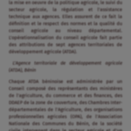
la mise en oeuvre de la politique agricole, le suivi du
secteur agricole, la régulation et l’assistance
technique aux agences. Elles assurent de ce fait la
définition et le respect des normes et la qualité du
conseil agricole au niveau départemental.
L’opérationnalisation du conseil agricole fait partie
des attributions de sept agences territoriales de
développement agricole (ATDA).
L’Agence territoriale de développement agricole
(ATDA), Bénin
Chaque ATDA béninoise est administrée par un
Conseil composé des représentants des ministères
de l’agriculture, du commerce et des finances, des
DDAEP de la zone de couverture, des Chambres Inter-
départementales de l’Agriculture, des organisations
professionnelles agricoles (OPA), de l’Association
Nationale des Communes du Bénin, de la société
civile intervenant dans le secteur agricole et d’un