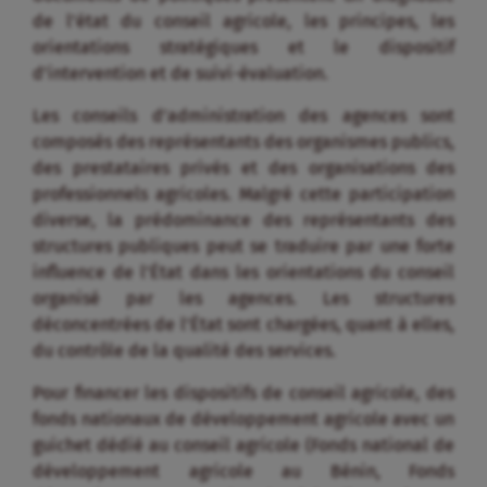
de l’état du conseil agricole, les principes, les
orientations stratégiques et le dispositif
d’intervention et de suivi-évaluation.
Les conseils d’administration des agences sont
composés des représentants des organismes publics,
des prestataires privés et des organisations des
professionnels agricoles. Malgré cette participation
diverse, la prédominance des représentants des
structures publiques peut se traduire par une forte
influence de l’État dans les orientations du conseil
organisé par les agences. Les structures
déconcentrées de l’État sont chargées, quant à elles,
du contrôle de la qualité des services.
Pour financer les dispositifs de conseil agricole, des
fonds nationaux de développement agricole avec un
guichet dédié au conseil agricole (Fonds national de
développement agricole au Bénin, Fonds