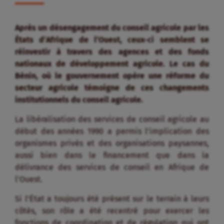
Après un désengagement du conseil agricole par les
États d’Afrique de l’Ouest, ceux-ci semblent se
réinvestir à travers des agences et des fonds
nationaux de développement agricole. Le cas du
Bénin, où le gouvernement opère une réforme du
secteur agricole témoigne de ces changements
institutionnels du conseil agricole.
La libéralisation des services de conseil agricole au
début des années 1990 a permis l’implication des
organismes privés et des organisations paysannes,
aussi bien dans le financement que dans la
délivrance des services de conseil en Afrique de
l’Ouest.
Si l’État a toujours été présent sur le terrain à leurs
côtés, son rôle a été recentré pour exercer les
fonctions de coordination et de régulation qui ont