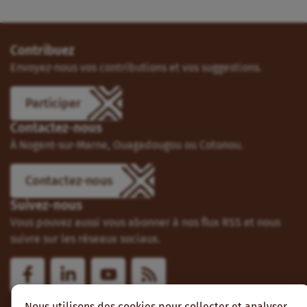
Contribuez
Envoyez-nous vos contributions et vos suggestions.
Participer
Contactez-nous
À Nogent-sur-Marne, Ouagadougou ou Cotonou.
Contactez-nous
Suivez-nous
Vous pouvez aussi vous abonner à nos flux RSS et nous
suivre sur les réseaux sociaux.
Nous utilisons des cookies pour collecter et analyser