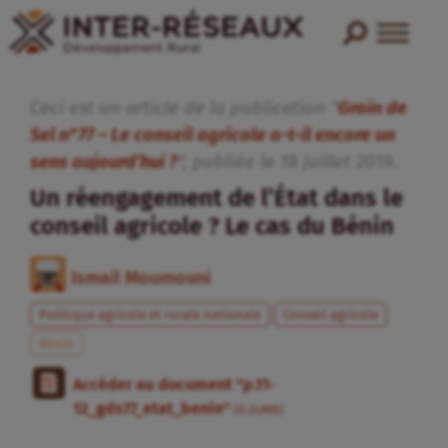
Ceci est un article de la publication "
Grain de
Sel n°77 – Le conseil agricole a-t-il encore un
sens aujourd’hui ?
", publiée
le
18
juillet
2019
.
Un réengagement de l’État dans le
conseil agricole ? Le cas du Bénin
Ismail Moumouni
Politique agricole et rurale nationale
Conseil agricole
Bénin
Accéder au document "p.11-
12_gds77_etat_benin"
(0.24MB)