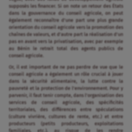
supposés les financer. Si on note un retour des États
dans la gouvernance du conseil agricole, on peut
également reconnaître d’une part une plus grande
orientation du conseil agricole vers la promotion des
chaînes de valeurs, et d’autre part la réalisation d’un
pas en avant vers la privatisation, avec par exemple
au Bénin le retrait total des agents publics de
conseil agricole.
Or, il est important de ne pas perdre de vue que le
conseil agricole a également un rôle crucial à jouer
dans la sécurité alimentaire, la lutte contre la
pauvreté et la protection de l’environnement. Pour y
parvenir, il faut tenir compte, dans l’organisation des
services de conseil agricole, des spécificités
territoriales, des différences entre spéculations
(culture vivrière, cultures de rente, etc.) et entre
producteurs (petits producteurs, exploitations
familiales, etc.), au risque de les rendre