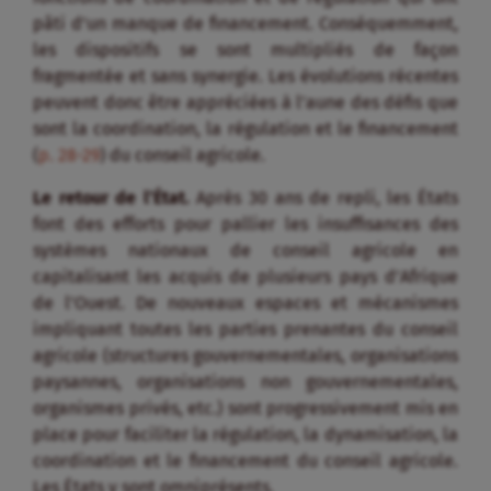
pâti d’un manque de financement. Conséquemment,
les dispositifs se sont multipliés de façon
fragmentée et sans synergie. Les évolutions récentes
peuvent donc être appréciées à l’aune des défis que
sont la coordination, la régulation et le financement
(
p. 28-29
) du conseil agricole.
Le retour de l’État.
Après 30 ans de repli, les États
font des efforts pour pallier les insuffisances des
systèmes nationaux de conseil agricole en
capitalisant les acquis de plusieurs pays d’Afrique
de l’Ouest. De nouveaux espaces et mécanismes
impliquant toutes les parties prenantes du conseil
agricole (structures gouvernementales, organisations
paysannes, organisations non gouvernementales,
organismes privés, etc.) sont progressivement mis en
place pour faciliter la régulation, la dynamisation, la
coordination et le financement du conseil agricole.
Les États y sont omniprésents.