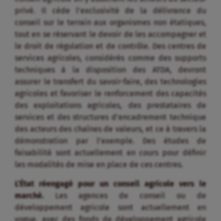
privé. Il cède l’exclusivité de la délivrance du
conseil sur le terrain aux organismes non étatiques,
tout en se réservant le devoir de les accompagner et
le droit de régulation et de contrôle. Des centres de
services agricoles, considérés comme des supports
techniques à la disposition des ATDA, devront
assurer le transfert du savoir-faire, des technologies
agricoles et favoriser le renforcement des capacités
des exploitations agricoles, des prestataires de
services et des structures d’encadrement technique
des acteurs des chaînes de valeurs, et ce à travers la
démonstration par l’exemple. Des études de
faisabilité sont actuellement en cours pour définir
les modalités de mise en place de ces centres.
L’État réengagé pour un conseil agricole vers le
marché.
Les agences de conseil ou de
développement agricole sont actuellement en
vogue, avec des fonds de développement agricole