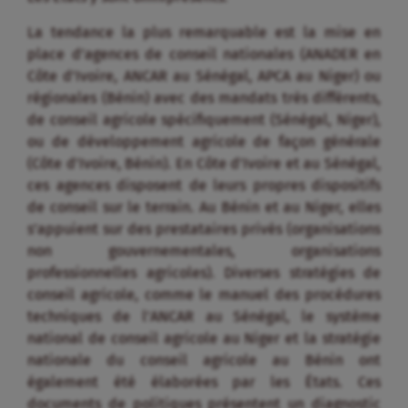
La tendance la plus remarquable est la mise en
place d’agences de conseil nationales (ANADER en
Côte d’Ivoire, ANCAR au Sénégal, APCA au Niger) ou
régionales (Bénin) avec des mandats très différents,
de conseil agricole spécifiquement (Sénégal, Niger),
ou de développement agricole de façon générale
(Côte d’Ivoire, Bénin). En Côte d’Ivoire et au Sénégal,
ces agences disposent de leurs propres dispositifs
de conseil sur le terrain. Au Bénin et au Niger, elles
s’appuient sur des prestataires privés (organisations
non gouvernementales, organisations
professionnelles agricoles). Diverses stratégies de
conseil agricole, comme le manuel des procédures
techniques de l’ANCAR au Sénégal, le système
national de conseil agricole au Niger et la stratégie
nationale du conseil agricole au Bénin ont
également été élaborées par les États. Ces
documents de politiques présentent un diagnostic