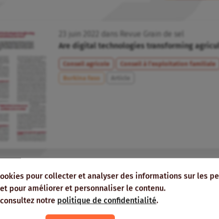
23
juin
2022
dans
Revue Grain de sel
Are digital technologies transforming agricu
Conseil agricole
Conseil à l’exploitation familiale
Burkina Faso
Article
18
juillet
2019
dans
Revue Grain de sel
cookies pour collecter et analyser des informations sur les p
Une transformation des services de conseil 
e, et pour améliorer et personnaliser le contenu.
numérique ?
 consultez notre
politique de confidentialité
.
Conseil agricole
TIC
Burkina Faso