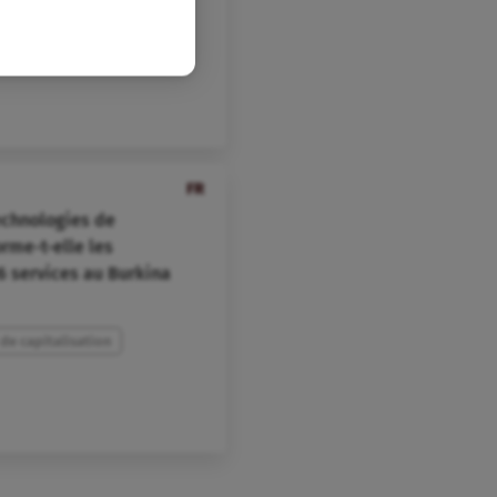
FR
echnologies de
rme-t-elle les
6 services au Burkina
e capitalisation