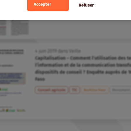
Accepter
Refuser
4
juin
2019
dans
Veille
Capitalisation – Comment l’utilisation des t
l’information et de la communication transfo
dispositifs de conseil ? Enquête auprès de 1
Faso
Conseil agricole
TIC
Burkina Faso
Document d