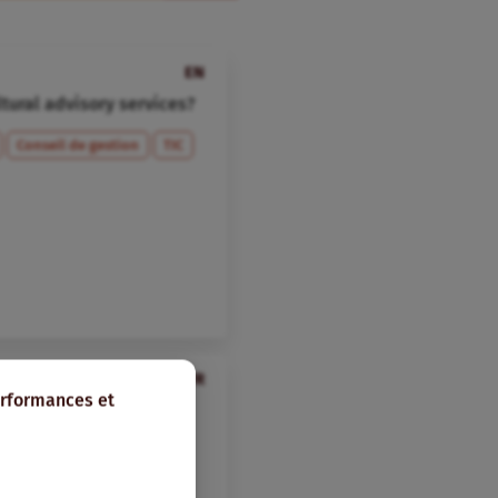
EN
ltural advisory services?
Conseil de gestion
TIC
FR
erformances et
agricole grâce au