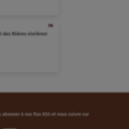
FR
des filières vivrières!
 abonner à nos flux RSS et nous suivre sur