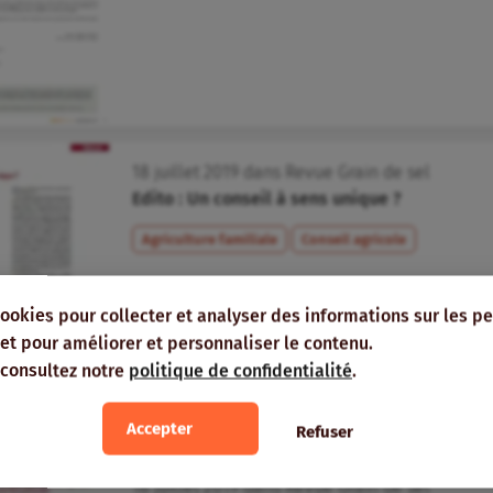
18
juillet
2019
dans
Revue Grain de sel
Edito : Un conseil à sens unique ?
Agriculture familiale
Conseil agricole
cookies pour collecter et analyser des informations sur les p
e, et pour améliorer et personnaliser le contenu.
 consultez notre
politique de confidentialité
.
Accepter
Refuser
18
juillet
2019
dans
Revue Grain de sel