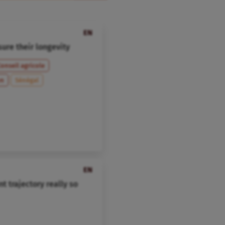
EN
ure their longevity
onseil agricole
on
Sénégal
EN
t trajectory really so