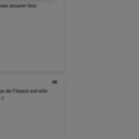
pour assurer leur
FR
ue de l’Ouest est-elle
 ?