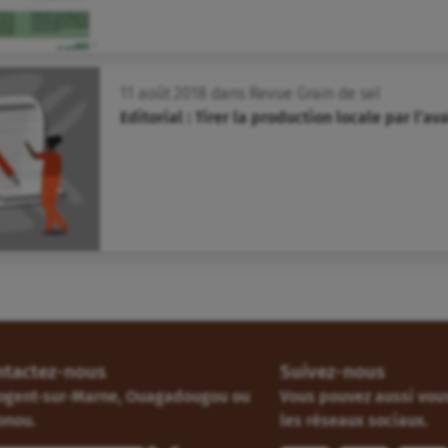
11
août
2018
dans
Revue Grain de sel
Editorial : Tirer la production locale par l’aval 
ntactez-nous
Suivez-nous
ogent-sur-Marne, Ouagadougou ou
Vous pouvez aussi vous
onou.
les réseaux sociaux.