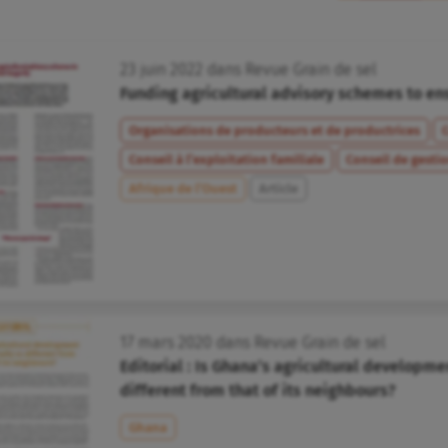
23
juin
2022
dans
Revue Grain de sel
Funding agricultural advisory schemes to ens
Organisations de producteurs et de productrices
C
Conseil à l’exploitation familiale
Conseil de gesti
Afrique de l’Ouest
Article
17
mars
2020
dans
Revue Grain de sel
Editorial : Is Ghana’s agricultural developmen
different from that of its neighbours?
Ghana