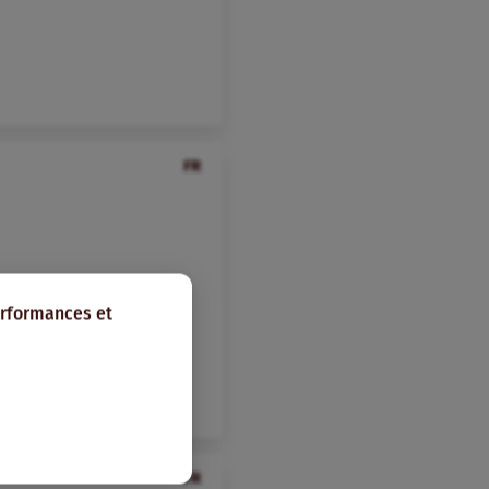
FR
erformances et
FR