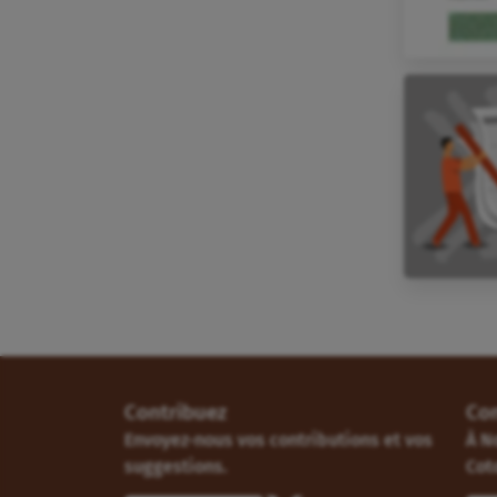
Contribuez
Co
Envoyez-nous vos contributions et vos
À N
suggestions.
Cot