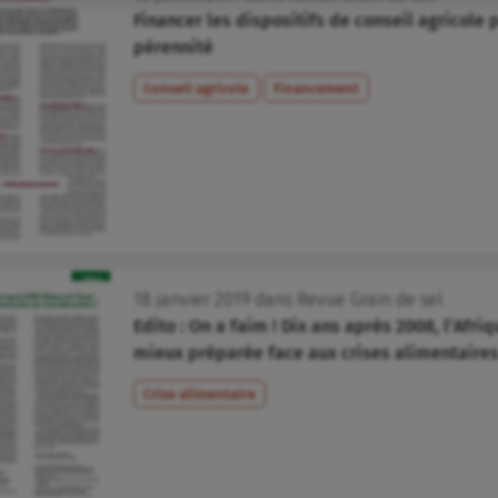
Financer les dispositifs de conseil agricole 
pérennité
Conseil agricole
Financement
18
janvier
2019
dans
Revue Grain de sel
Edito : On a faim ! Dix ans après 2008, l’Afriq
mieux préparée face aux crises alimentaires
Crise alimentaire