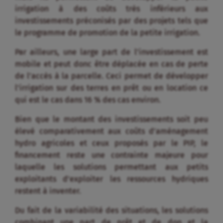
irrigation à des coûts très inférieurs aux
investissements préconisés par des projets tels que
le programme de promotion de la petite irrigation.
Par ailleurs, une large part de l’investissement est
mobile et peut donc être déplacée en cas de perte
de l’accès à la parcelle. Ceci permet de développer
l’irrigation sur des terres en prêt ou en location ce
qui est le cas dans 16 % des cas environ.
Bien que le montant des investissements soit peu
élevé comparativement aux coûts d’aménagement
hydro agricoles et ceux proposés par le PIP, le
financement reste une contrainte majeure pour
laquelle les solutions permettant aux petits
exploitants d’exploiter les ressources hydriques
restent à inventer.
Du fait de la variabilité des situations, les solutions
combinant une part de prêt et de don et la