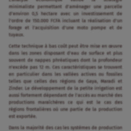
minimaliste permettant d’aménager une parcelle
d’environ 0,5 hectare avec un investissement de
l’ordre de 150.000 FCFA incluant la réalisation d’un
forage et l’acquisition d’une moto pompe et de
tuyaux.
Cette technique à bas coût peut être mise en œuvre
dans les zones disposant d’eau de surface et plus
souvent de nappes phréatiques dont la profondeur
n’excède pas 12 m. Ces caractéristiques se trouvent
en particulier dans les vallées actives ou fossiles
telles que celles des régions de Gaya, Maradi et
Zinder. Le développement de la petite irrigation est
aussi fortement dépendant de l’accès au marché des
productions maraîchères ce qui est le cas des
régions frontalières où une partie de la production
est exportée.
Dans la majorité des cas les systèmes de production