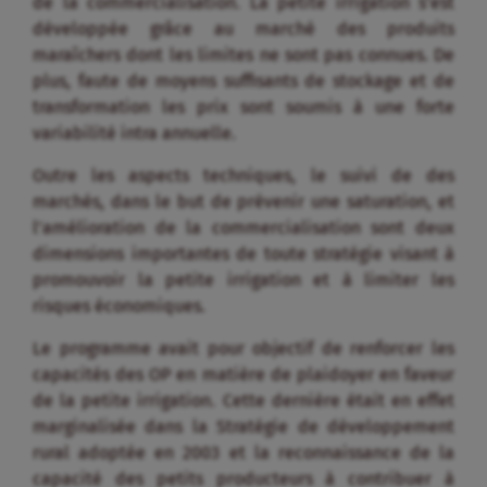
de la commercialisation. La petite irrigation s’est
développée grâce au marché des produits
maraîchers dont les limites ne sont pas connues. De
plus, faute de moyens suffisants de stockage et de
transformation les prix sont soumis à une forte
variabilité intra annuelle.
Outre les aspects techniques, le suivi de des
marchés, dans le but de prévenir une saturation, et
l’amélioration de la commercialisation sont deux
dimensions importantes de toute stratégie visant à
promouvoir la petite irrigation et à limiter les
risques économiques.
Le programme avait pour objectif de renforcer les
capacités des OP en matière de plaidoyer en faveur
de la petite irrigation. Cette dernière était en effet
marginalisée dans la Stratégie de développement
rural adoptée en 2003 et la reconnaissance de la
capacité des petits producteurs à contribuer à