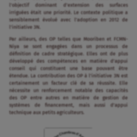
l’objectif dominant d’extension des surfaces
irriguées était une priorité. Le contexte politique a
sensiblement évolué avec l’adoption en 2012 de
l’initiative 3N.
Par ailleurs, des OP telles que Mooriben et FCMN-
Niya se sont engagées dans un processus de
définition de cadre stratégique. Elles ont de plus
développé des compétences en matière d’appui
conseil qui constituent une base pouvant être
étendue. La contribution des OP à l’initiative 3N est
certainement un facteur clé de sa réussite. Elle
nécessite un renforcement notable des capacités
des OP entre autres en matière de gestion de
systèmes de financement, mais aussi d’appui
technique aux petits agriculteurs.