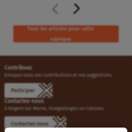
Tous les articles pour cette
rubrique
Contribuez
Envoyez-nous vos contributions et vos suggestions.
Participer
Contactez-nous
À Nogent-sur-Marne, Ouagadougou ou Cotonou.
Contactez-nous