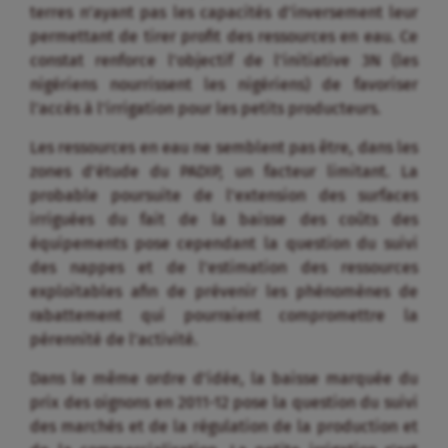
terres n’ayant pas les capacités d’inversement leur
permettant de tirer profit des ressources en eau. Ce
constat renforce l’objectif de l’initiative 3N (les
nigériens nourrissent les nigériens) de favoriser
l’accès à l’irrigation pour les petits producteurs.
Les ressources en eau ne semblent pas être, dans les
zones d’étude du PADIP, un facteur limitant. La
probable poursuite de l’extension des surfaces
irriguées du fait de la baisse des coûts des
équipements pose cependant la question du suivi
des nappes et de l’estimation des ressources
exploitables afin de prévenir les phénomènes de
rabattement qui pourraient compromettre la
pérennité de l’activité.
Dans le même ordre d’idée, la baisse marquée du
prix des oignons en 2011-12 pose la question du suivi
des marchés et de la régulation de la production et