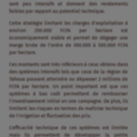
sont peu intensifs et donnent des rendements
faibles par rapport au potentiel technique.
Cette stratégie limitant les charges d’exploitation à
environ 250.000 FCFA par hectare est
économiquement viable et permet de dégager une
marge brute de l’ordre de 300.000 à 500.000 FCFA
par hectare.
Ces montants sont très inférieurs à ceux obtenu dans
des systèmes intensifs tels que ceux de la région de
Tahoua pouvant atteindre ou dépasser 2 millions de
FCFA par hectare. Un point important est que ces
systèmes à bas coût permettent de rembourser
l’investissement initial en une campagne. De plus, ils
limitent les risques en termes de maîtrise technique
de l’irrigation et fluctuation des prix.
L’efficacité technique de ces systèmes est limitée
mais ils permettent de développer la petite