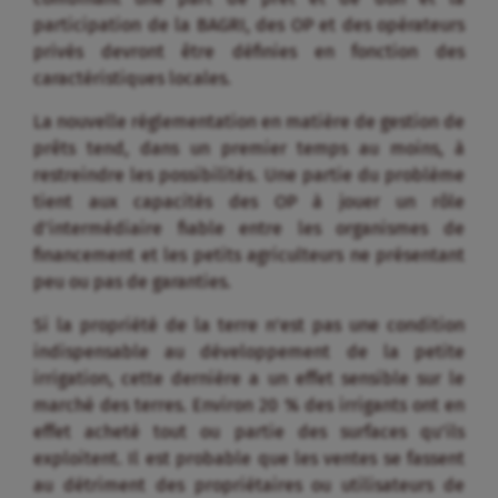
participation de la BAGRI, des OP et des opérateurs
privés devront être définies en fonction des
caractéristiques locales.
La nouvelle réglementation en matière de gestion de
prêts tend, dans un premier temps au moins, à
restreindre les possibilités. Une partie du problème
tient aux capacités des OP à jouer un rôle
d’intermédiaire fiable entre les organismes de
financement et les petits agriculteurs ne présentant
peu ou pas de garanties.
Si la propriété de la terre n’est pas une condition
indispensable au développement de la petite
irrigation, cette dernière a un effet sensible sur le
marché des terres. Environ 20 % des irrigants ont en
effet acheté tout ou partie des surfaces qu’ils
exploitent. Il est probable que les ventes se fassent
au détriment des propriétaires ou utilisateurs de