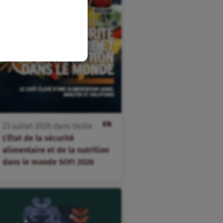
EN
23
juillet
2026
dans
Veille
L’État de la sécurité
alimentaire et de la nutrition
dans le monde SOFI 2026