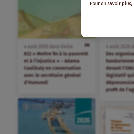
Pour en savoir plus,
FR
4
août
2026
dans
Veille
4
août
2026
d
#22 « Mettre fin à la pauvreté
Des organis
et à l’injustice » – Adama
hondurienne
Coulibaly en conversation
devant l’ONU
avec le secrétaire général
législatif qu
d’Humundi
dépossession
profit de l’