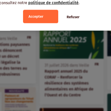
 consultez notre
politique de confidentialité
.
Accepter
Refuser
FR
ans
Veille
ations paysannes
s dénoncent
 un décret
i légalise la
FR
31
juillet
2026
dans
Veille
 des terres au
Rapport annuel 2025 du
agrobusiness
CORAF – Renforcer la
résilience des systèmes
alimentaires en Afrique de
l’Ouest et du Centre