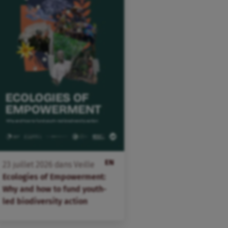
EN
23
juillet
2026
dans
Veille
Ecologies of Empowerment:
Why and how to fund youth-
led biodiversity action