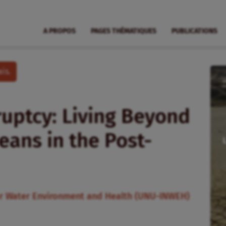
A PROPOS
PAGES THÉMATIQUES
PUBLICATIONS
is.
uptcy: Living Beyond
eans in the Post-
for Water Environment and Health (UNU-INWEH)