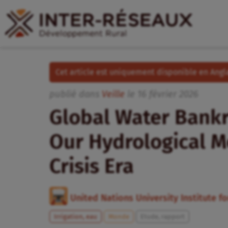
Cet article est uniquement disponible en Angla
publié dans
Veille
le
16
février
2026
Global Water Bankr
Our Hydrological M
Crisis Era
United Nations University Institute 
Irrigation, eau
Monde
Etude, rapport