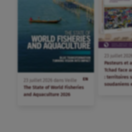
23
juillet
202
Pasteurs et 
Tchad face 
: territoires
EN
23
juillet
2026
dans
Veille
soudaniens 
The State of World Fisheries
and Aquaculture 2026