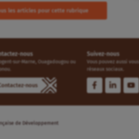
us les articles pour cette rubrique
ntactez-nous
Suivez-nous
ogent-sur-Marne, Ouagadougou ou
Vous pouvez aussi vous 
onou.
réseaux sociaux.
Contactez-nous
Française de Développement