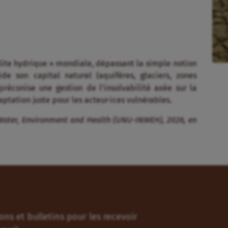
llite hydrique » mondiale, dépassant la simple notion
de son capital naturel (aquifères, glaciers, zones
préconise une gestion de l’insolvabilité axée sur la
ptation juste pour les acteur·ices vulnérables
.
r Water, Environment and Health (UNU-INWEH), 2026, en
ns et bulletins pour les recevoir