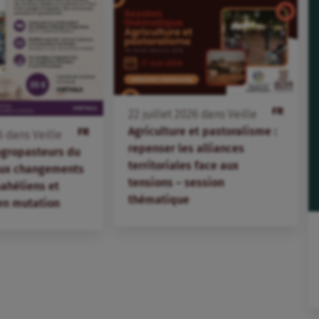
FR
22
juillet
2026
dans
Veille
Agriculture et pastoralisme :
FR
6
dans
Veille
repenser les alliances
agropasteurs du
territoriales face aux
aux changements
tensions – session
 sahéliens et
thématique
en mutation