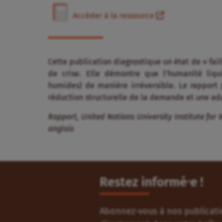
Accéder à la ressource
Cette publication diagnostique un état de « fai
de crise
.
Elle démontre que l’humanité liqui
humides) de manière irréversible
.
Le rapport 
réduction structurelle de la demande et une ada
Rapport,
United Nations University Institute fo
anglais
Restez informé⸱e !
Abonnez-vous à nos publicatio