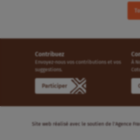
To
Contribuez
Co
Envoyez-nous vos contributions et vos
À N
suggestions.
Cot
Participer
Site web réalisé avec le soutien de l’Agence 