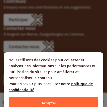
Contribuez
Envoyez-nous vos contributions et vos suggestions.
Participer
Contactez-nous
À Nogent-sur-Marne, Ouagadougou ou Cotonou.
Contactez-nous
Suivez-nous
Nous utilisons des cookies pour collecter et
Vous pouvez aussi vous abonner à nos flux RSS et nous
analyser des informations sur les performances et
suivre sur les réseaux sociaux.
l'utilisation du site, et pour améliorer et
personnaliser le contenu.
Pour en savoir plus, consultez notre
politique de
confidentialité
.
Site web réalisé avec le soutien de l’Agence
Accepter