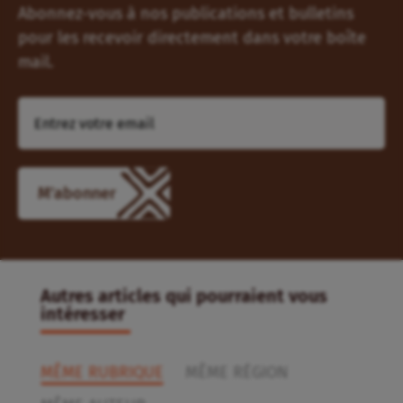
Abonnez-vous à nos publications et bulletins
pour les recevoir directement dans votre boîte
mail.
M'abonner
Autres articles qui pourraient vous
intéresser
MÊME RUBRIQUE
MÊME RÉGION