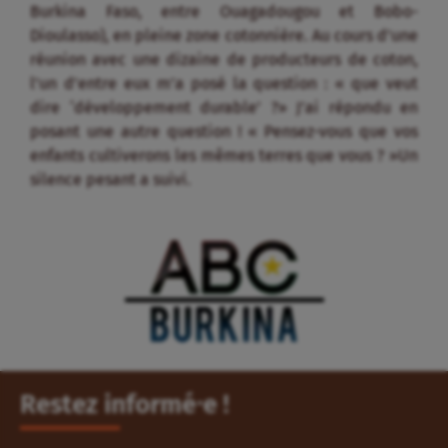
Burkina Faso, entre Ouagadougou et Bobo-
Dioulasso), en pleine zone cotonnière. Au cours d’une
réunion avec une dizaine de producteurs de coton,
l’un d’entre eux m’a posé la question : « que veut
dire ‘développement durable’ ?» J’ai répondu en
posant une autre question ! « Pensez-vous que vos
enfants cultiverons les mêmes terres que vous ? »Un
silence pesant a suivi.
Restez informé⸱e !