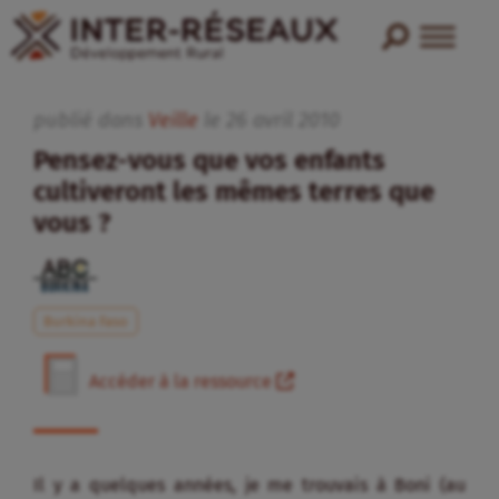
publié dans
Veille
le
26
avril
2010
Pensez-vous que vos enfants
cultiveront les mêmes terres que
vous ?
Burkina Faso
Accéder à la ressource
Il y a quelques années, je me trouvais à Boni (au