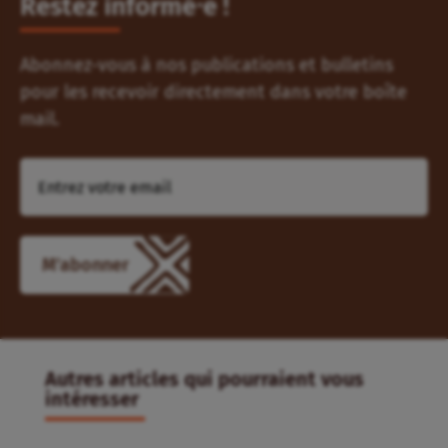
Restez informé⸱e !
Abonnez-vous à nos publications et bulletins
pour les recevoir directement dans votre boîte
mail.
Autres articles qui pourraient vous
intéresser