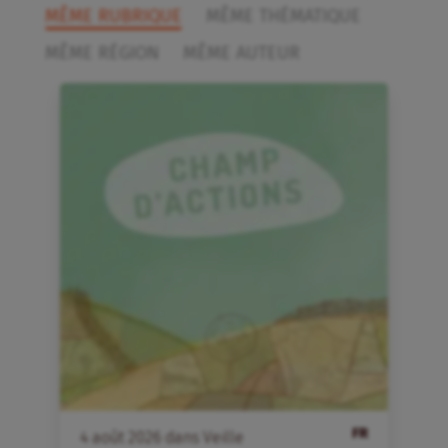
MÊME RUBRIQUE
MÊME THÉMATIQUE
MÊME RÉGION
MÊME AUTEUR
FR
4
août
2026
dans
Veille
4