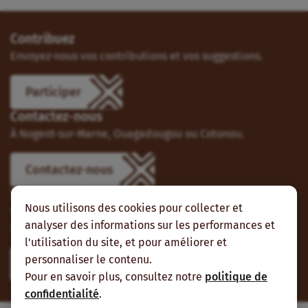
Contribuez
Envoyez-nous vos contributions et vos suggestions.
Participer
Contactez-nous
À Nogent-sur-Marne, Ouagadougou ou Cotonou.
Contactez-nous
Suivez-nous
Nous utilisons des cookies pour collecter et
Vous pouvez aussi vous abonner à nos flux RSS et nous
analyser des informations sur les performances et
suivre sur les réseaux sociaux.
l'utilisation du site, et pour améliorer et
personnaliser le contenu.
Pour en savoir plus, consultez notre
politique de
confidentialité
.