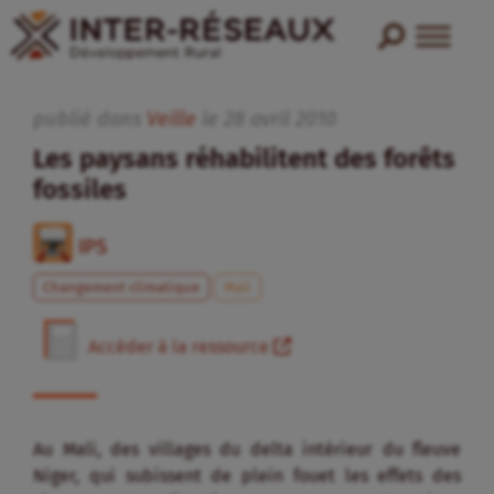
publié dans
Veille
le
28
avril
2010
Les paysans réhabilitent des forêts
fossiles
IPS
Changement climatique
Mali
Accéder à la ressource
Au Mali, des villages du delta intérieur du fleuve
Niger, qui subissent de plein fouet les effets des