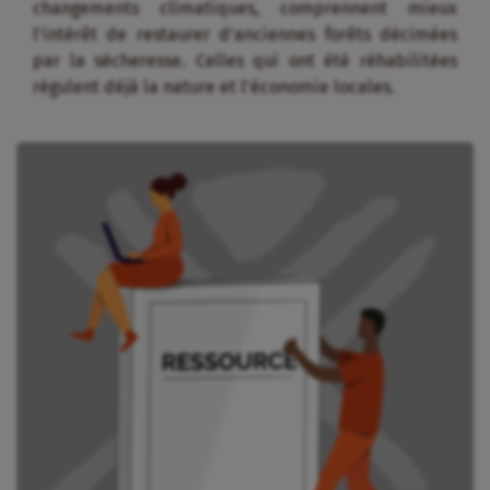
changements climatiques, comprennent mieux
l’intérêt de restaurer d’anciennes forêts décimées
par la sécheresse. Celles qui ont été réhabilitées
régulent déjà la nature et l’économie locales.