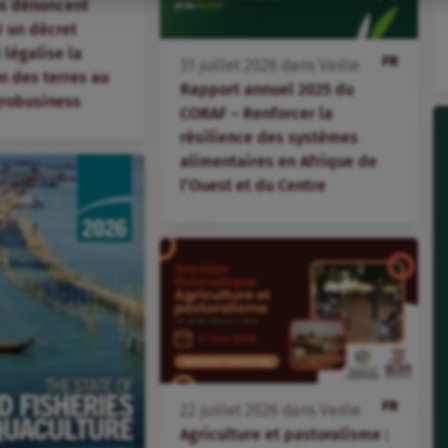
s dénoncent
 un décret
i légalise la
FR
31
juillet
2026
dans
Veille
 des terres au
Rapport annuel 2025 du
agrobusiness
CORAF – Renforcer la
résilience des systèmes
alimentaires en Afrique de
l’Ouest et du Centre
FR
22
juillet
2026
dans
Veille
Agriculture et pastoralisme :