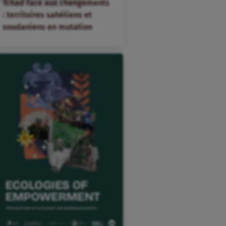
Tchad face aux changements
: territoires sahéliens et
soudaniens en mutation