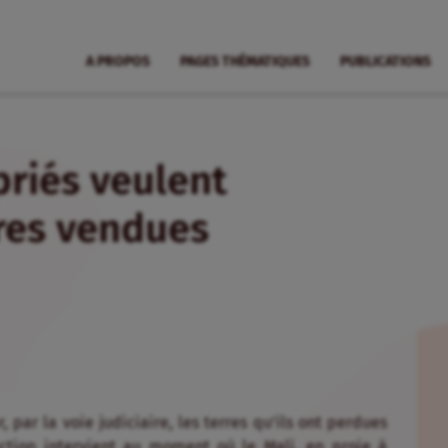
A PROPOS
PAGES THÉMATIQUES
PUBLICATIONS
riés veulent
rres vendues
par la voie judiciaire, les terres qu’ils ont perdues
 action intervient au moment où le Mali, en proie à