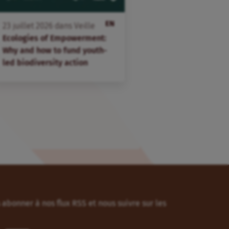
EN
23
juillet
2026
dans
Veille
Ecologies of Empowerment:
Why and how to fund youth-
led biodiversity action
abonner à nos flux RSS et nous suivre sur les