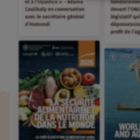
et à l’injustice » – Adama
hondurienne
Coulibaly en conversation
devant l’ONU
avec le secrétaire général
législatif qu
d’Humundi
dépossession
profit de l’