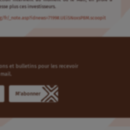
resse plus ces investisseurs.
org/fr/_note.asp?idnews=7199#.UEiSNoxsP8M.scoopit
ns et bulletins pour les recevoir
mail.