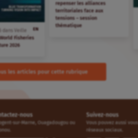
repenser les alliances
territoriales face aux
tensions – session
thématique
EN
6
dans
Veille
 World Fisheries
ture 2026
us les articles pour cette rubrique
ntactez-nous
Suivez-nous
ogent-sur-Marne, Ouagadougou ou
Vous pouvez aussi vous 
onou.
réseaux sociaux.