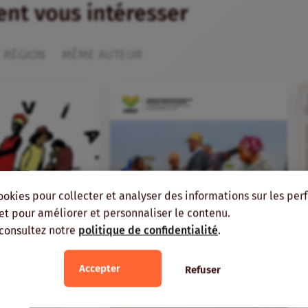
ient vous intéresser
 RÉGION
MÊME AUTEUR
ookies pour collecter et analyser des informations sur les pe
, et pour améliorer et personnaliser le contenu.
 consultez notre
politique de confidentialité
.
Accepter
Refuser
FR
ans
Veille
ations paysannes