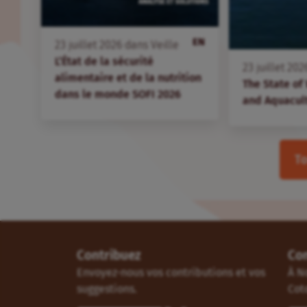
EN
23
juillet
2026
dans
Veille
L’État de la sécurité
23
juillet
202
alimentaire et de la nutrition
The State of
dans le monde SOFI 2026
and Aquacul
To
Contribuez
Co
Envoyez-nous vos contributions et vos
À N
suggestions.
Cot