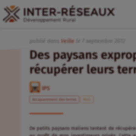
publié dans
Veille
le
7
septembre
2012
Des paysans exprop
récupérer leurs te
IPS
Accaparement des terres
Mali
De petits paysans maliens tentent de récupérer, 
au profit de gros investisseurs privés. Cette