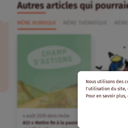
Autres articles qui pourra
MÊME RUBRIQUE
MÊME THÉMATIQUE
MÊME
Nous utilisons des c
l'utilisation du site
Pour en savoir plus,
FR
4
août
2026
dans
Veille
4
août
2026
d
#22 « Mettre fin à la pauvreté
Des organis