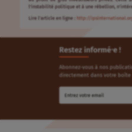
l’instabilité politique et à une rébellion, n’inté
Lire l’article en ligne :
http://ipsinternational.
Restez informé⸱e !
Abonnez-vous à nos publicatio
directement dans votre boîte 