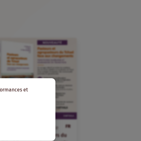
rformances et
FR
23
juillet
2026
dans
Veille
Pasteurs et agropasteurs du