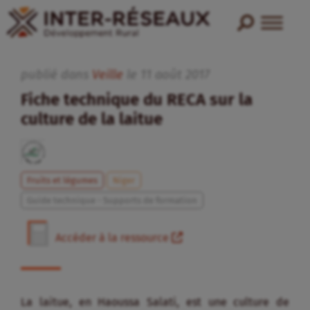
publié dans
Veille
le
11
août
2017
Fiche technique du RECA sur la
culture de la laitue
Fruits et légumes
Niger
Guide technique - Supports de formation
Accéder à la ressource
La laitue, en Haoussa Salati, est une culture de