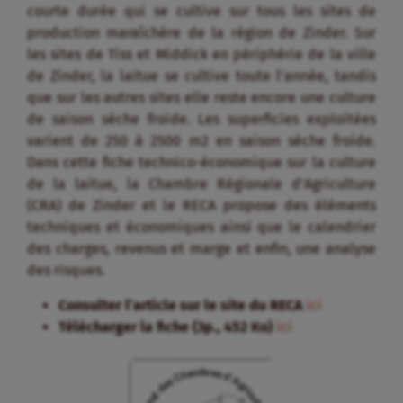
courte durée qui se cultive sur tous les sites de
production maraîchère de la région de Zinder. Sur
les sites de Tiss et Middick en périphérie de la ville
de Zinder, la laitue se cultive toute l’année, tandis
que sur les autres sites elle reste encore une culture
de saison sèche froide. Les superficies exploitées
varient de 250 à 2500 m2 en saison sèche froide.
Dans cette fiche technico-économique sur la culture
de la laitue, la Chambre Régionale d’Agriculture
(CRA) de Zinder et le RECA propose des éléments
techniques et économiques ainsi que le calendrier
des charges, revenus et marge et enfin, une analyse
des risques.
Consulter l’article sur le site du RECA
ici
Télécharger la fiche (3p., 452 Ko)
ici