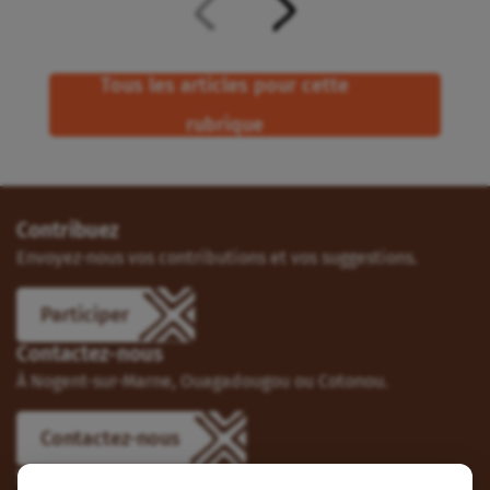
Tous les articles pour cette
rubrique
Contribuez
Envoyez-nous vos contributions et vos suggestions.
Participer
Contactez-nous
À Nogent-sur-Marne, Ouagadougou ou Cotonou.
Contactez-nous
Suivez-nous