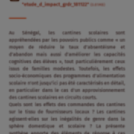
"etude_d_impact_grdr_181122"
(0.81MB)
Au Sénégal, les cantines scolaires sont
appréhendées par les pouvoirs publics comme « un
moyen de réduire le taux d’absentéisme et
d’abandon mais aussi d’améliorer les capacités
cognitives des élèves », tout particulièrement ceux
issus de familles modestes. Toutefois, les effets
socio-économiques des programmes d’alimentation
scolaire n’ont jusqu’ici pas été caractérisés en détail,
en particulier dans le cas d’un approvisionnement
des cantines scolaires en circuits courts.
Quels sont les effets des commandes des cantines
sur le tissu de fournisseurs locaux ? Les cantines
agissent-elles sur les inégalités de genre dans la
sphère domestique et scolaire ? La présente
synthèse apporte des éléments de réponse à ces