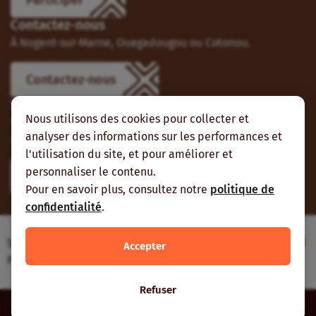
Contactez-nous
À Nogent-sur-Marne, Ouagadougou ou Cotonou.
Contactez-nous
Suivez-nous
Nous utilisons des cookies pour collecter et
Vous pouvez aussi vous abonner à nos flux RSS et nous
analyser des informations sur les performances et
suivre sur les réseaux sociaux.
l'utilisation du site, et pour améliorer et
personnaliser le contenu.
Pour en savoir plus, consultez notre
politique de
confidentialité
.
Site web réalisé avec le soutien de l’Agence
Accepter
Française de Développement
Refuser
Inter-réseaux | Tous droits réservés |
Mentions légales
|
Plan du