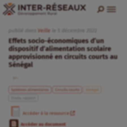
publié dans
Veille
le
5
décembre
2022
Effets socio-économiques d’un
dispositif d’alimentation scolaire
approvisionné en circuits courts au
Sénégal
Systèmes alimentaires
Circuits courts
Sénégal
Etude, rapport
Accéder à la ressource
Accéder au document