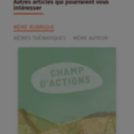
Autres articles qui pourraient vous
intéresser
MÊME RUBRIQUE
MÊMES THÉMATIQUES
MÊME AUTEUR