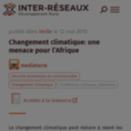
publié dans
Veille
le
12
mai
2010
Changement climatique: une
menace pour l’Afrique
mediaterre
Sécurité alimentaire et nutritionnelle
Changement climatique
Conférence, colloque, séminaire
Accéder à la ressource
Le changement climatique peut réduire à néant les