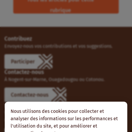
rubrique
Contribuez
Envoyez-nous vos contributions et vos suggestions.
Participer
Contactez-nous
À Nogent-sur-Marne, Ouagadougou ou Cotonou.
Contactez-nous
Suivez-nous
Nous utilisons des cookies pour collecter et
Vous pouvez aussi vous abonner à nos flux RSS et nous
analyser des informations sur les performances et
suivre sur les réseaux sociaux.
l'utilisation du site, et pour améliorer et