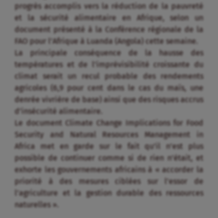
progrès accomplis vers la réduction de la pauvreté
et la sécurité alimentaire en Afrique, selon un
document présenté à la Conférence régionale de la
FAO pour l’Afrique à Luanda (Angola) cette semaine.
La principale conséquence de la hausse des
températures et de l’imprévisibilité croissante du
climat serait un recul probable des rendements
agricoles (6,9 pour cent dans le cas du maïs, une
denrée vivrière de base) ainsi que des risques accrus
d’insécurité alimentaire.
Le document Climate Change Implications for Food
Security and Natural Resources Management in
Africa met en garde sur le fait qu’il n’est plus
possible de continuer comme si de rien n’était, et
exhorte les gouvernements africains à « accorder la
priorité à des mesures ciblées sur l’essor de
l’agriculture et la gestion durable des ressources
naturelles ».