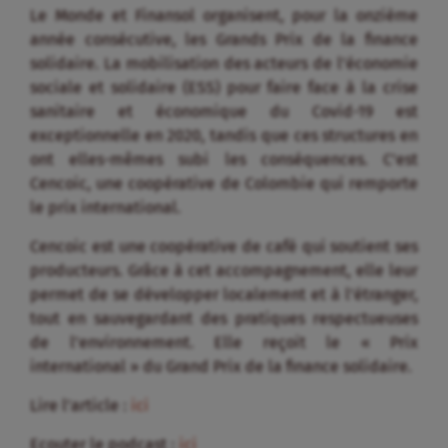
Le Monde et Finansol organisent, pour la onzième
année consécutive, les Grands Prix de la finance
solidaire. La mobilisation des acteurs de l’économie
sociale et solidaire (ESS) pour faire face à la crise
sanitaire et économique du Covid-19 est
exceptionnelle en 2020, tandis que ces structures en
ont elles-mêmes subi les conséquences. C’est
Cencoic, une coopérative de Colombie qui remporte
le prix international.
Cencoic est une coopérative de café qui soutient ses
producteurs. Grâce à cet accompagnement, elle leur
permet de se développer localement et à l’étranger,
tout en sauvegardant des pratiques respectueuses
de l’environnement. Elle reçoit le « Prix
international » du Grand Prix de la finance solidaire.
Lire l’article :
ici
Ecouter le podcast :
ici