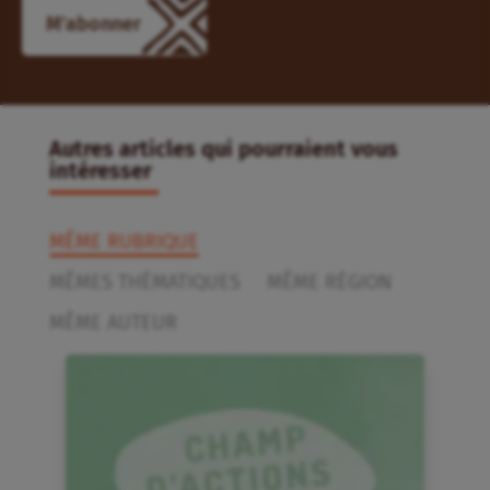
M'abonner
Autres articles qui pourraient vous
intéresser
MÊME RUBRIQUE
MÊMES THÉMATIQUES
MÊME RÉGION
MÊME AUTEUR