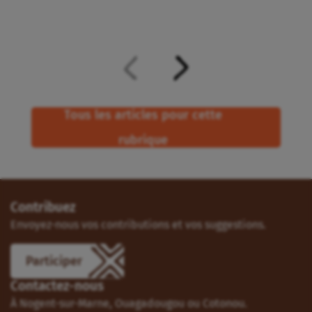
Tous les articles pour cette
rubrique
Contribuez
Envoyez-nous vos contributions et vos suggestions.
Participer
Contactez-nous
À Nogent-sur-Marne, Ouagadougou ou Cotonou.