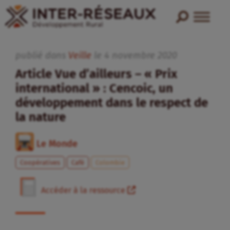
publié dans
Veille
le
4
novembre
2020
Article Vue d’ailleurs – « Prix
international » : Cencoic, un
développement dans le respect de
la nature
Le Monde
Coopératives
Café
Colombie
Accéder à la ressource