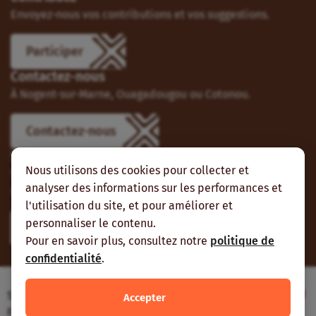
Envoyez-nous vos contributions et vos suggestions.
Participer
Contactez-nous
À Nogent-sur-Marne, Ouagadougou ou Cotonou.
Contactez-nous
Suivez-nous
Nous utilisons des cookies pour collecter et
Vous pouvez aussi vous abonner à nos flux RSS et nous
analyser des informations sur les performances et
suivre sur les réseaux sociaux.
l'utilisation du site, et pour améliorer et
personnaliser le contenu.
Pour en savoir plus, consultez notre
politique de
confidentialité
.
Site web réalisé avec le soutien de l’Agence
Accepter
Française de Développement