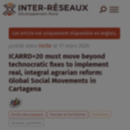
Cet article est uniquement disponible en Anglais.
publié dans
Veille
le
11
mars
2026
ICARRD+20 must move beyond
technocratic fixes to implement
real, integral agrarian reform:
Global Social Movements in
Cartagena
Droits des paysans
Foncier et territoires
Colombie
Analyse, synthèse