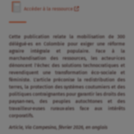
Accéder à la ressource
Cette publication relate la mobilisation de 300
délégué·es en Colombie pour exiger une réforme
agraire intégrale et populaire. Face à la
marchandisation des ressources, les acteur·ices
dénoncent l’échec des solutions technocratiques et
revendiquent une transformation éco-sociale et
féministe. L’article préconise la redistribution des
terres, la protection des systèmes coutumiers et des
politiques contraignantes pour garantir les droits des
paysan·nes, des peuples autochtones et des
travailleur·euses ruraux·ales face aux intérêts
corporatifs.
Article, Via Campesina, février 2026, en anglais