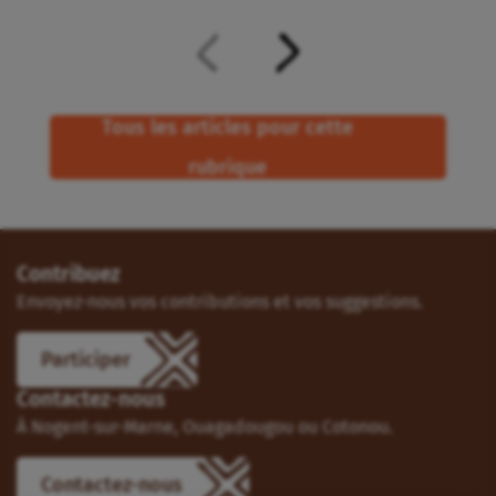
Tous les articles pour cette
rubrique
Contribuez
Envoyez-nous vos contributions et vos suggestions.
Participer
Contactez-nous
À Nogent-sur-Marne, Ouagadougou ou Cotonou.
Contactez-nous