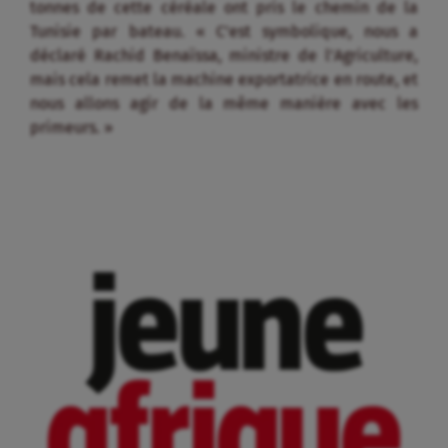
tonnes de cette céréale ont pris le chemin de la
Tunisie par bateau. « C’est symbolique, nous a
déclaré Rachid Benaïssa, ministre de l’Agriculture,
mais cela remet la machine exportatrice en route, et
nous allons agir de la même manière avec les
primeurs. »