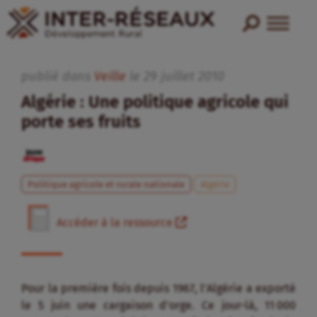
publié dans
Veille
le
29
juillet
2010
Algérie : Une politique agricole qui
porte ses fruits
Politique agricole et rurale nationale
Algérie
Accéder à la ressource
Pour la première fois depuis 1967, l’Algérie a exporté
le 5 juin une cargaison d’orge. Ce jour-là, 11 000