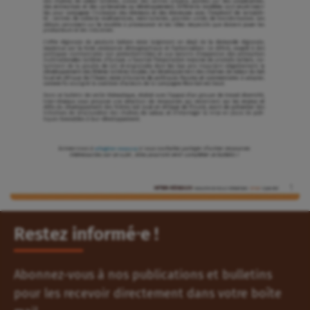
Restez informé⸱e !
Abonnez-vous à nos publications et bulletins
pour les recevoir directement dans votre boîte