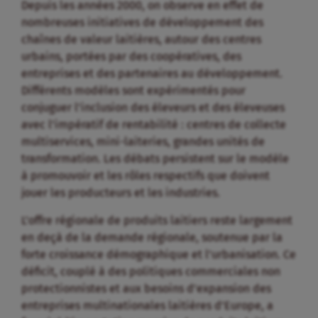
Depuis les années 2000, on observe en effet de
nombreuses initiatives de développement des
chaînes de valeur laitières, autour des centres
urbains, portées par des coopératives, des
entreprises et des partenaires au développement.
Différents modèles sont expérimentés pour
conjuguer l’inclusion des éleveurs et des éleveuses
avec l’impératif de rentabilité : centres de collecte
multiservices, mini-laiteries, grandes unités de
transformation. Les débats persistent sur le modèle
à promouvoir et les rôles respectifs que doivent
jouer les producteurs et les industries.
L’offre régionale de produits laitiers reste largement
en deçà de la demande régionale, soutenue par la
forte croissance démographique et l’urbanisation. Ce
déficit, couplé à des politiques commerciales non
protectionnistes et aux besoins d’expansion des
entreprises multinationales laitières d’Europe, a