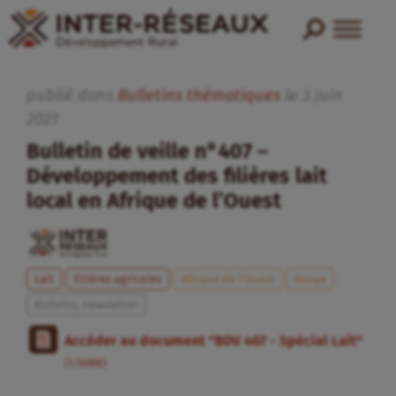
publié dans
Bulletins thématiques
le
3
juin
2021
Bulletin de veille n°407 –
Développement des filières lait
local en Afrique de l’Ouest
Lait
Filières agricoles
Afrique de l’Ouest
Kenya
Bulletin, newsletter
Accéder au document "BDV 407 - Spécial Lait"
(1.16MB)