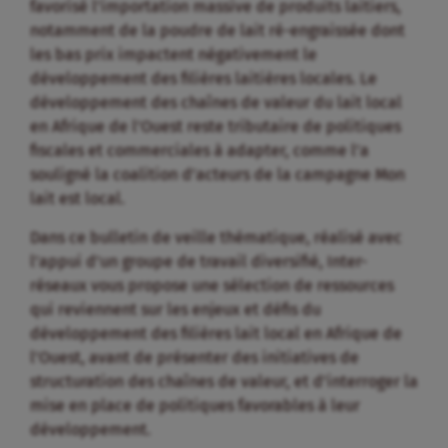
favorisé l’importation massive de produits laitiers,
notamment de la poudre de lait ré-engraissée dont
les bas prix impactent négativement le
développement des filières laitières locales. Le
développement des chaînes de valeur du lait local
en Afrique de l’Ouest reste tributaire de politiques
fiscales et commerciales à adapter, comme l’a
souligné la coalition d’acteurs de la campagne Mon
lait est local.
Dans ce bulletin de veille thématique, réalisé avec
l’appui d’un groupe de travail diversifié, Inter-
réseaux vous propose une sélection de ressources
qui reviennent sur les enjeux et défis du
développement des filières lait local en Afrique de
l’Ouest, avant de présenter des initiatives de
structuration des chaînes de valeur, et d’interroger la
mise en place de politiques favorables à leur
développement.