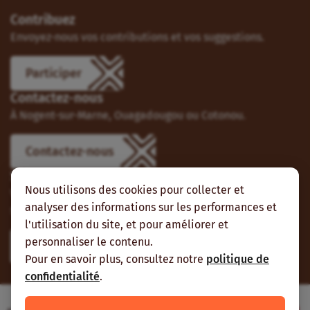
Contribuez
Envoyez-nous vos contributions et vos suggestions.
Participer
Contactez-nous
À Nogent-sur-Marne, Ouagadougou ou Cotonou.
Contactez-nous
Suivez-nous
Nous utilisons des cookies pour collecter et
Vous pouvez aussi vous abonner à nos flux RSS et nous
analyser des informations sur les performances et
suivre sur les réseaux sociaux.
l'utilisation du site, et pour améliorer et
personnaliser le contenu.
Pour en savoir plus, consultez notre
politique de
confidentialité
.