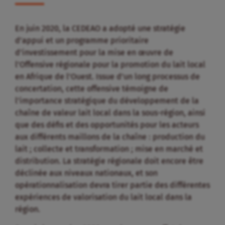
En juin 2020, la CEDEAO a adopté une stratégie
d’appui et un programme prioritaire
d’investissement pour la mise en œuvre de
l’Offensive régionale pour la promotion du lait local
en Afrique de l’Ouest. Issue d’un long processus de
concertation, cette offensive témoigne de
l’importance stratégique du développement de la
chaîne de valeur lait local dans la sous-région, ainsi
que des défis et des opportunités pour les acteurs
aux différents maillons de la chaîne : production du
lait ; collecte et transformation ; mise en marché et
distribution. La stratégie régionale doit encore être
déclinée aux niveaux nationaux, et son
opérationnalisation devra tirer partie des différentes
expériences de valorisation du lait local dans la
région.