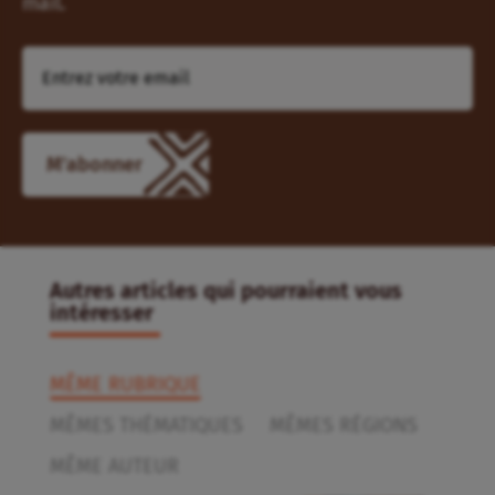
mail.
M'abonner
Autres articles qui pourraient vous
intéresser
MÊME RUBRIQUE
MÊMES THÉMATIQUES
MÊMES RÉGIONS
MÊME AUTEUR