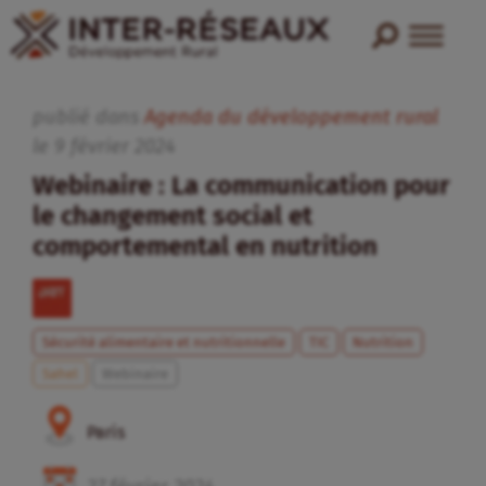
publié dans
Agenda du développement rural
le
9
février
2024
Webinaire : La communication pour
le changement social et
comportemental en nutrition
Sécurité alimentaire et nutritionnelle
TIC
Nutrition
Sahel
Webinaire
Paris