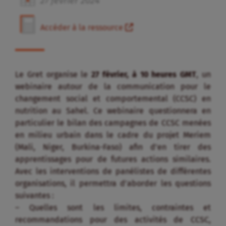
27
février
2024
Accéder à la ressource
Le Gret organise le
27 février, à 10 heures GMT
, un
webinaire autour de la communication pour le
changement social et comportemental (CCSC) en
nutrition au Sahel. Ce webinaire questionnera en
particulier le bilan des campagnes de CCSC menées
en milieu urbain dans le cadre du projet Meriem
(Mali, Niger, Burkina-Faso) afin d’en tirer des
apprentissages pour de futures actions similaires.
Avec les interventions de panélistes de différentes
organisations, il permettra d’aborder les questions
suivantes :
– Quelles sont les limites, contraintes et
recommandations pour des activités de CCSC,