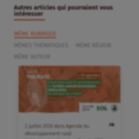
Autres articles qui pourraient vous
intéresser
MÊME RUBRIQUE
MÊMES THÉMATIQUES
MÊME RÉGION
MÊME AUTEUR
FR
2
juillet
2026
dans
Agenda du
développement rural