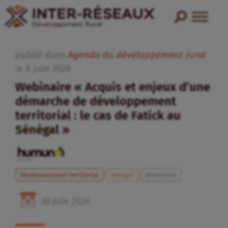
publié dans
Agenda du développement rural
le
8
juin
2026
Webinaire « Acquis et enjeux d’une
démarche de développement
territorial : le cas de Fatick au
Sénégal »
Développement territorial
Sénégal
Webinaire
30
juin
2026