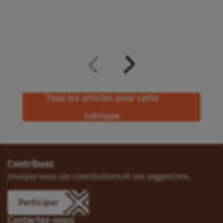
Tous les articles pour cette
rubrique
Contribuez
Envoyez-nous vos contributions et vos suggestions.
Participer
Contactez-nous