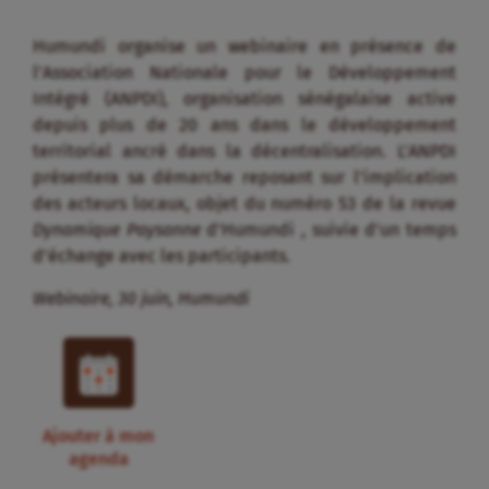
Humundi organise un webinaire en présence de
l’Association Nationale pour le Développement
Intégré (ANPDI), organisation sénégalaise active
depuis plus de 20 ans dans le développement
territorial ancré dans la décentralisation. L’ANPDI
présentera sa démarche reposant sur l’implication
des acteurs locaux, objet du numéro 53 de la revue
Dynamique Paysanne
d’Humundi , suivie d’un temps
d’échange avec les participants.
Webinaire, 30 juin, Humundi
Ajouter à mon
agenda