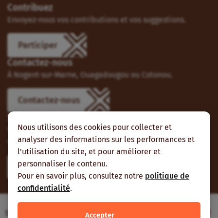
Contribuez
Envoyez-nous vos contributions et vos suggestions.
Participer
Contactez-nous
À Nogent-sur-Marne, Ouagadougou ou Cotonou.
Contactez-nous
Suivez-nous
Nous utilisons des cookies pour collecter et
Vous pouvez aussi vous abonner à nos flux RSS et nous
analyser des informations sur les performances et
suivre sur les réseaux sociaux.
l'utilisation du site, et pour améliorer et
personnaliser le contenu.
Pour en savoir plus, consultez notre
politique de
confidentialité
.
Site web réalisé avec le soutien de l’Agence
Accepter