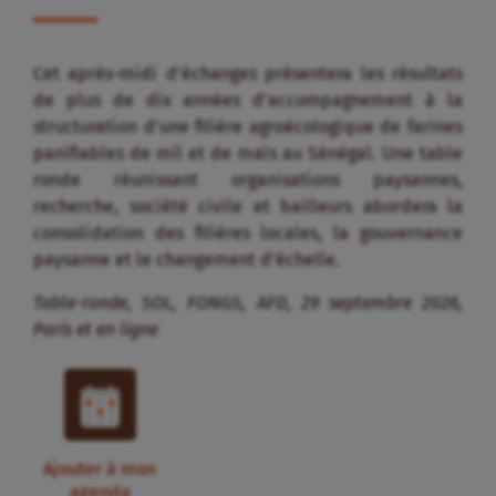
Cet après-midi d’échanges présentera les résultats
de plus de dix années d’accompagnement à la
structuration d’une filière agroécologique de farines
panifiables de mil et de maïs au Sénégal. Une table
ronde réunissant organisations paysannes,
recherche, société civile et bailleurs abordera la
consolidation des filières locales, la gouvernance
paysanne et le changement d’échelle.
Table-ronde, SOL, FONGS, AFD, 29 septembre 2026,
Paris et en ligne
Ajouter à mon
agenda