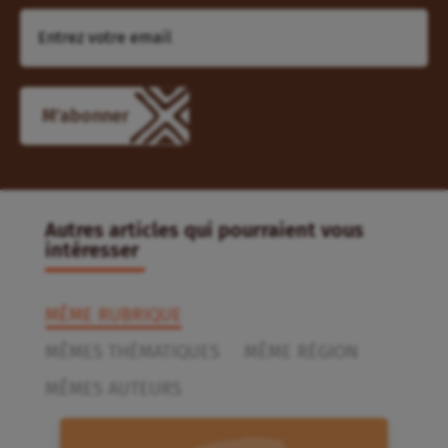
M'abonner
Autres articles qui pourraient vous
intéresser
MÊME RUBRIQUE
MÊMES THÉMATIQUES
MÊME RÉGION
MÊMES AUTEURS