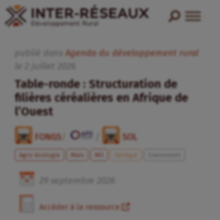
publié dans
Agenda du développement rural
le
2
juillet
2026
Table-ronde : Structuration de
filières céréalières en Afrique de
l’Ouest
FONGS
/
/
SOL
Agro-écologie
Maïs
Mil
Sénégal
Evenement
29
septembre
2026
Accéder à la ressource