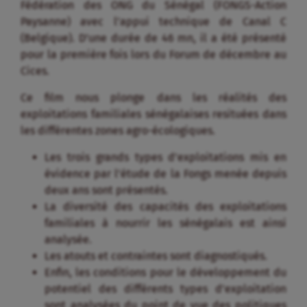
Fédération des ONG du Sénégal (FONGS-Action
Paysanne) avec l’appui technique de Canal C
(Belgique). D’une durée de 46 mn, il a été présenté
pour la première fois lors du Forum de décembre au
Cices.
Ce film nous plonge dans les réalités des
exploitations familiales sénégalaises resituées dans
les différentes zones agro-écologiques.
Les trois grands types d’exploitations mis en
évidence par l’étude de la Fongs menée depuis
deux ans sont présentés.
La diversité des capacités des exploitations
familiales à nourrir les sénégalais est ainsi
analysée.
Les atouts et contraintes sont diagnostiqués.
Enfin, les conditions pour le développement du
potentiel des différents types d’exploitation
sont analysées du point de vue des politiques