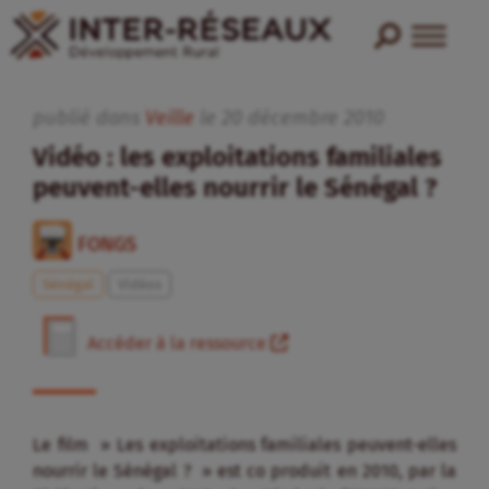
publié dans
Veille
le
20
décembre
2010
Vidéo : les exploitations familiales
peuvent-elles nourrir le Sénégal ?
FONGS
Sénégal
Vidéos
Accéder à la ressource
Le film » Les exploitations familiales peuvent-elles
nourrir le Sénégal ? » est co produit en 2010, par la