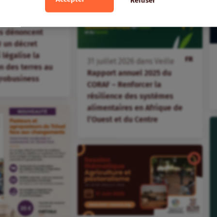
Refuser
FR
ans
Veille
ations paysannes
s dénoncent
 un décret
i légalise la
FR
31
juillet
2026
dans
Veille
 des terres au
Rapport annuel 2025 du
agrobusiness
CORAF – Renforcer la
résilience des systèmes
alimentaires en Afrique de
l’Ouest et du Centre