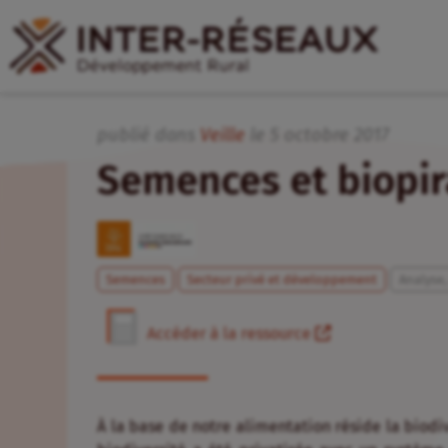
publié dans
Veille
le
5
octobre
2017
Semences et biopir
Semences
Secteur privé et développement
Analyse
Accéder à la ressource
À la base de notre alimentation réside la biodiv