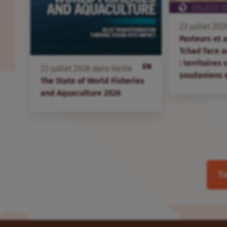
23
juillet
202
Pasteurs et 
Tchad face 
: territoires
EN
23
juillet
2026
dans
Veille
soudaniens 
The State of World Fisheries
and Aquaculture 2026
To