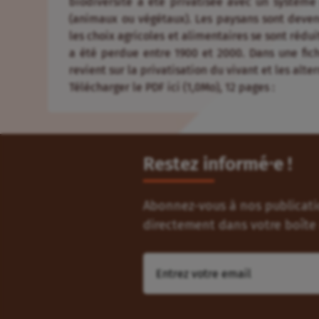
biodiversité a été privatisée avec un système 
(animaux ou végétaux). Les paysans sont deve
les choix agricoles et alimentaires se sont rédu
a été perdue entre 1900 et 2000. Dans une fic
revient sur la privatisation du vivant et les alte
Télécharger le PDF ici (1,0Mo), 12 pages :
Restez informé⸱e !
Abonnez-vous à nos publicatio
directement dans votre boîte 