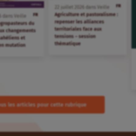
FR
22
juillet
2026
dans
Veille
Agriculture et pastoralisme :
FR
6
dans
Veille
repenser les alliances
agropasteurs du
territoriales face aux
aux changements
tensions – session
 sahéliens et
thématique
en mutation
us les articles pour cette rubrique