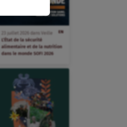
EN
23
juillet
2026
dans
Veille
L’État de la sécurité
alimentaire et de la nutrition
dans le monde SOFI 2026