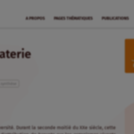
A PROPOS
PAGES THÉMATIQUES
PUBLICATIONS
aterie
, synthèse
ersité. Durant la seconde moitié du XXe siècle, cette