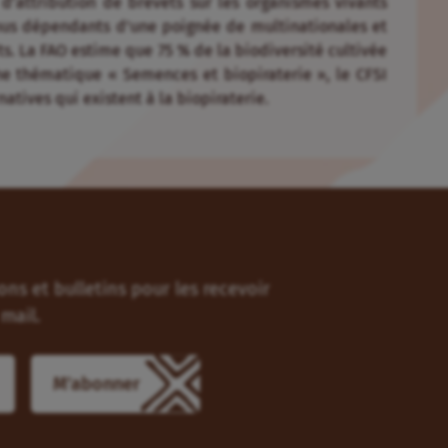
d’attribution de brevets sur les organismes vivants
nus dépendants d’une poignée de multinationales et
its. La FAO estime que 75 % de la biodiversité cultivée
he thématique « Semences et biopiraterie », le CFSI
rnatives qui existent à la biopiraterie.
ns et bulletins pour les recevoir
mail.
M'abonner