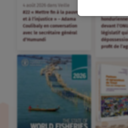
FR
4
août
2026
dans
Veille
4
août
2026
d
#22 « Mettre fin à la pauvreté
Des organis
et à l’injustice » – Adama
hondurienne
Coulibaly en conversation
devant l’ONU
avec le secrétaire général
législatif qu
d’Humundi
dépossession
profit de l’