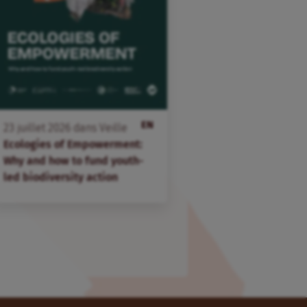
EN
23
juillet
2026
dans
Veille
Ecologies of Empowerment:
Why and how to fund youth-
led biodiversity action