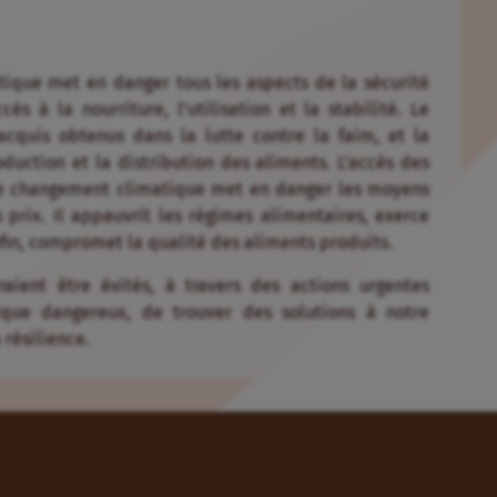
tique met en danger tous les aspects de la sécurité
cès à la nourriture, l’utilisation et la stabilité. Le
quis obtenus dans la lutte contre la faim, et la
oduction et la distribution des aliments. L’accès des
r le changement climatique met en danger les moyens
 prix. Il appauvrit les régimes alimentaires, exerce
fin, compromet la qualité des aliments produits.
ient être évités, à travers des actions urgentes
ique dangereux, de trouver des solutions à notre
 résilience.