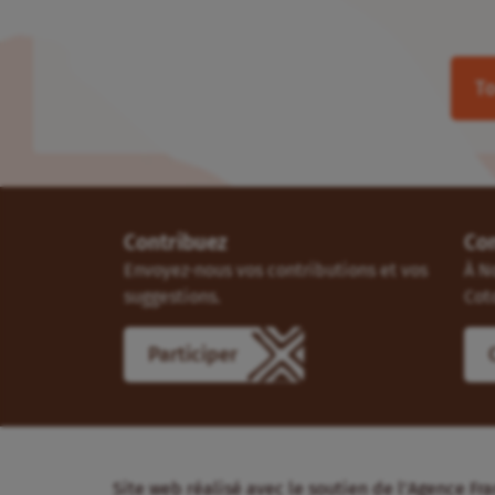
To
Contribuez
Co
Envoyez-nous vos contributions et vos
À N
suggestions.
Cot
Participer
Site web réalisé avec le soutien de l’Agence 