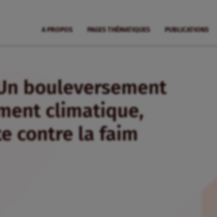
A PROPOS
PAGES THÉMATIQUES
PUBLICATIONS
 Un bouleversement
ment climatique,
te contre la faim