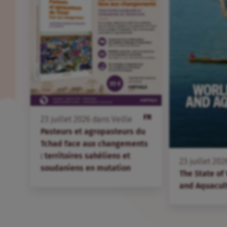
FR
23
juillet
2026
dans
Veille
Pasteurs et agropasteurs du
Tchad face aux changements
: territoires sahéliens et
23
juillet
202
soudaniens en mutation
The State of
and Aquacul