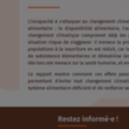
L’incapacité à s’attaquer au changement clima
alimentaire : la disponibilité alimentaire, l’ac
changement climatique compromet déjà les ac
situation risque de s’aggraver. Il menace la pr
populations à la nourriture en est réduit, ca
de subsistance élémentaires et déstabilise les
dès lors une menace sur la santé humaine, et en
Ce rapport montre comment ces effets pourra
permettant d’éviter tout changement climat
système alimentaire déficient et de renforcer sa
Restez informé⸱e !