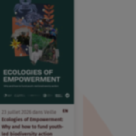
EN
23
juillet
2026
dans
Veille
Ecologies of Empowerment:
Why and how to fund youth-
led biodiversity action