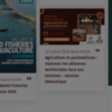
FR
22
juillet
2026
dans
Veille
Agriculture et pastoralisme :
repenser les alliances
territoriales face aux
tensions – session
EN
6
dans
Veille
thématique
 World Fisheries
ture 2026