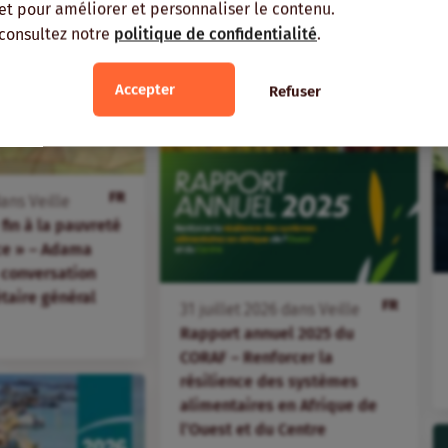
, et pour améliorer et personnaliser le contenu.
 consultez notre
politique de confidentialité
.
Accepter
Refuser
FR
ans
Veille
fin à la pauvreté
ice » – Adama
 conversation
étaire général
FR
31
juillet
2026
dans
Veille
Rapport annuel 2025 du
CORAF – Renforcer la
résilience des systèmes
alimentaires en Afrique de
l’Ouest et du Centre