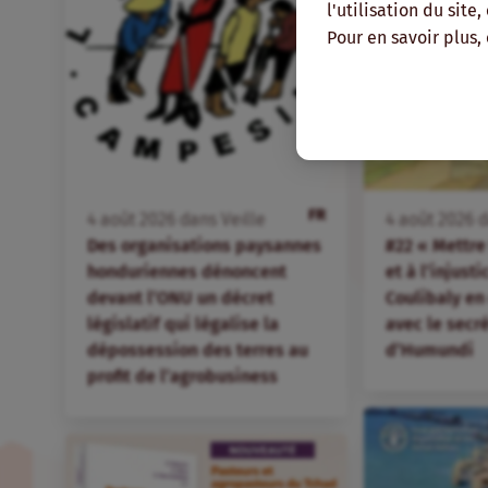
l'utilisation du site
Pour en savoir plus,
FR
4
août
2026
dans
Veille
4
août
2026
d
Des organisations paysannes
#22 « Mettre 
honduriennes dénoncent
et à l’injust
devant l’ONU un décret
Coulibaly en
législatif qui légalise la
avec le secr
dépossession des terres au
d’Humundi
profit de l’agrobusiness