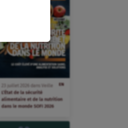
EN
23
juillet
2026
dans
Veille
L’État de la sécurité
alimentaire et de la nutrition
dans le monde SOFI 2026