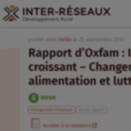
publié dans
Veille
le
25
septembre
2013
Rapport d’Oxfam :
croissant – Change
alimentation et lut
Changement climatique
Etude, rapport
Accéder à la ressource