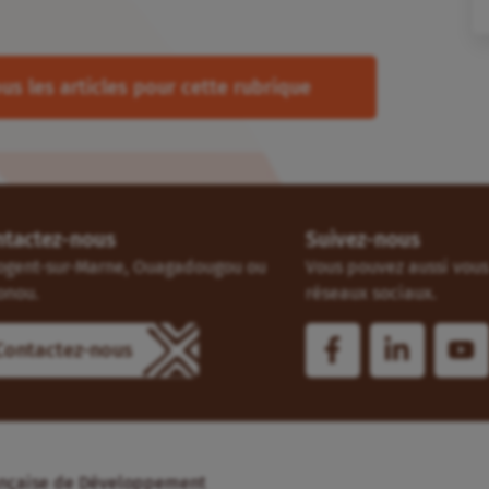
us les articles pour cette rubrique
ntactez-nous
Suivez-nous
ogent-sur-Marne, Ouagadougou ou
Vous pouvez aussi vous 
onou.
réseaux sociaux.
Contactez-nous
Française de Développement