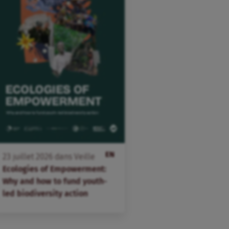
EN
23
juillet
2026
dans
Veille
Ecologies of Empowerment:
Why and how to fund youth-
led biodiversity action