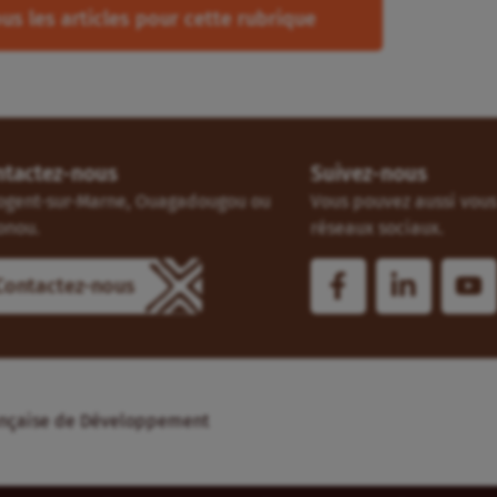
us les articles pour cette rubrique
ntactez-nous
Suivez-nous
ogent-sur-Marne, Ouagadougou ou
Vous pouvez aussi vous 
onou.
réseaux sociaux.
Contactez-nous
Française de Développement