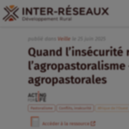
publié dans
Veille
le
25
juin
2025
Quand l’insécurité
l’agropastoralisme 
agropastorales
Pastoralisme
Conflits, insécurité
Afrique de l’Ouest
Accéder à la ressource