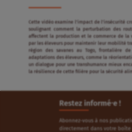
Cette vidéo examine l’impact de l’insécurité cro
soulignant comment la perturbation des rou
affectent la production et le commerce de la v
par les éleveurs pour maintenir leur mobilité tr
région des savanes au Togo, frontalière de
adaptations des éleveurs, comme la réorientatio
un dialogue pour une transhumance mieux encad
la résilience de cette filière pour la sécurité a
Restez informé⸱e !
Abonnez-vous à nos publicatio
directement dans votre boîte 