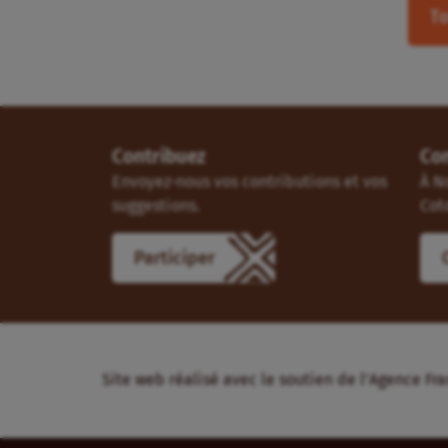
To
Contribuez
Co
Envoyez-nous vos contributions et vos
À N
suggestions.
Cot
Participer
Site web réalisé avec le soutien de l’Agence 