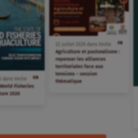
FR
22
juillet
2026
dans
Veille
Agriculture et pastoralisme :
repenser les alliances
territoriales face aux
tensions – session
EN
6
dans
Veille
thématique
 World Fisheries
ture 2026