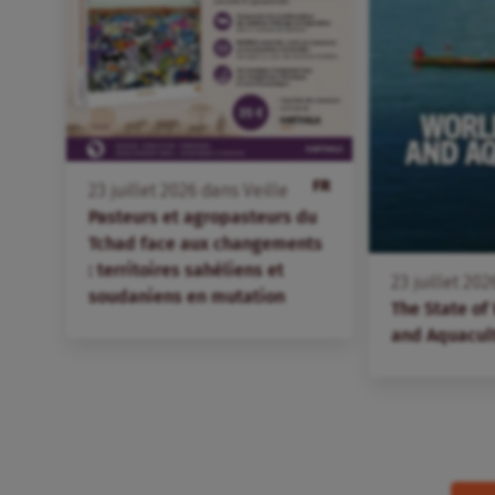
FR
23
juillet
2026
dans
Veille
Pasteurs et agropasteurs du
Tchad face aux changements
: territoires sahéliens et
23
juillet
202
soudaniens en mutation
The State of
and Aquacul