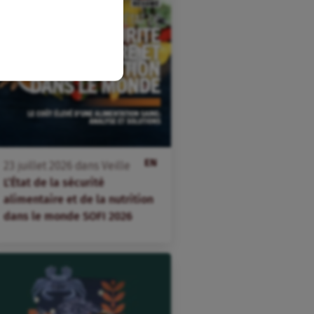
EN
23
juillet
2026
dans
Veille
L’État de la sécurité
alimentaire et de la nutrition
dans le monde SOFI 2026