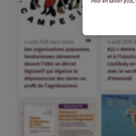
Pour en savoir plus,
FR
4
août
2026
dans
Veille
4
août
2026
d
Des organisations paysannes
#22 « Mettre 
honduriennes dénoncent
et à l’injust
devant l’ONU un décret
Coulibaly en
législatif qui légalise la
avec le secr
dépossession des terres au
d’Humundi
profit de l’agrobusiness