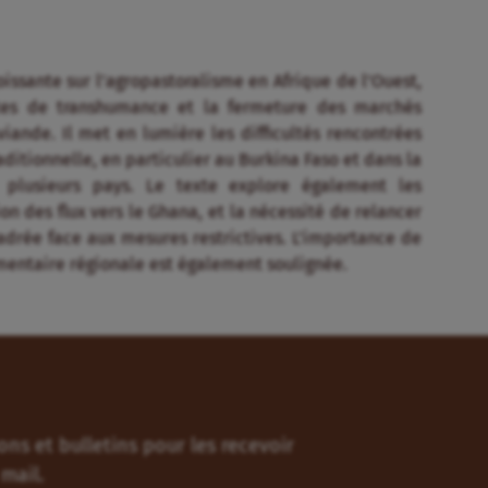
issante sur l’agropastoralisme en Afrique de l’Ouest,
tes de transhumance et la fermeture des marchés
iande. Il met en lumière les difficultés rencontrées
aditionnelle, en particulier au Burkina Faso et dans la
 plusieurs pays. Le texte explore également les
n des flux vers le Ghana, et la nécessité de relancer
rée face aux mesures restrictives. L’importance de
limentaire régionale est également soulignée.
ns et bulletins pour les recevoir
mail.