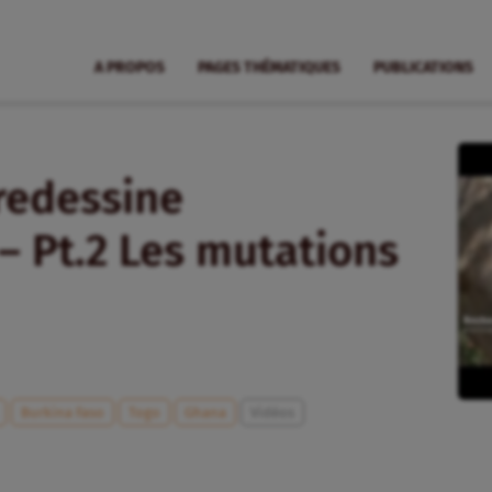
A PROPOS
PAGES THÉMATIQUES
PUBLICATIONS
 redessine
– Pt.2 Les mutations
Burkina Faso
Togo
Ghana
Vidéos