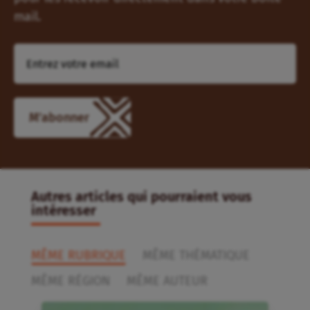
mail.
M'abonner
Autres articles qui pourraient vous
intéresser
MÊME RUBRIQUE
MÊME THÉMATIQUE
MÊME RÉGION
MÊME AUTEUR