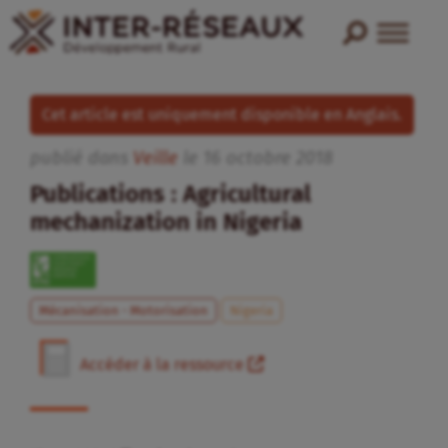
Cet article est uniquement disponible en Anglais.
publié dans
Veille
le
16
octobre
2018
Publications : Agricultural
mechanization in Nigeria
Mécanisation - Motorisation
Nigeria
Accéder à la ressource