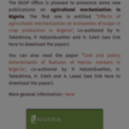
The NSSP Office is pleased to announce some new
publications on
agricultural mechanization in
Nigeria
. The first one is entitled “
Effects of
agricultural mechanization on economies of scope in
crop production in Nigeria”
, co-authored by H.
Takeshima, P. Hatzenbuehler and H. Edeh (see link
here to download the paper).
You can also read the paper “
Cost and policy
determinants of features of tractor markets in
Nigeria”
, co-authored by P. Hatzenbuehler, H.
Takeshima, H. Edeh and A. Lawal (see link here to
download the paper).
More general information :
here