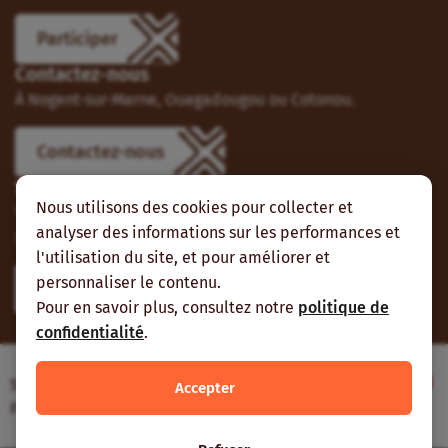
Participer
Contactez-nous
À Nogent-sur-Marne, Ouagadougou ou Cotonou.
Contactez-nous
Suivez-nous
Nous utilisons des cookies pour collecter et
Vous pouvez aussi vous abonner à nos flux RSS et nous
analyser des informations sur les performances et
suivre sur les réseaux sociaux.
l'utilisation du site, et pour améliorer et
personnaliser le contenu.
Pour en savoir plus, consultez notre
politique de
confidentialité
.
Site web réalisé avec le soutien de l’Agence
Accepter
Française de Développement