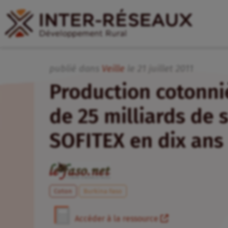
publié dans
Veille
le
21
juillet
2011
Production cotonniè
de 25 milliards de 
SOFITEX en dix ans
Coton
Burkina Faso
Accéder à la ressource