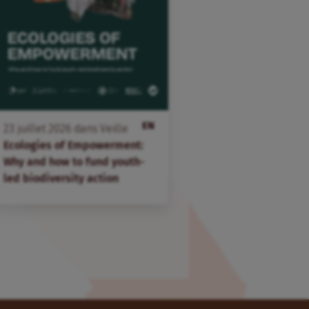
EN
23
juillet
2026
dans
Veille
Ecologies of Empowerment:
Why and how to fund youth-
led biodiversity action