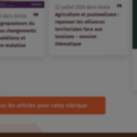
FR
22
juillet
2026
dans
Veille
Agriculture et pastoralisme :
FR
6
dans
Veille
repenser les alliances
agropasteurs du
territoriales face aux
aux changements
tensions – session
 sahéliens et
thématique
en mutation
us les articles pour cette rubrique