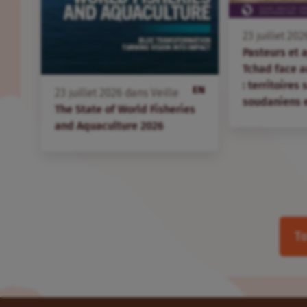
23
juillet
202
Pasteurs et 
Tchad face 
: territoires
EN
23
juillet
2026
dans
Veille
soudaniens 
The State of World Fisheries
and Aquaculture 2026
To