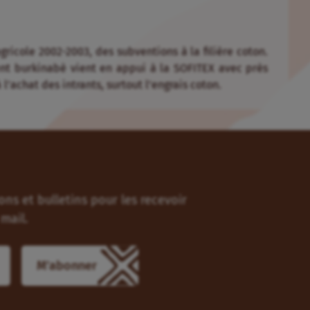
icole 2002-2003, des subventions à la filière coton.
nt burkinabè vient en appui à la SOFITEX avec près
l’achat des intrants, surtout l’engrais coton.
ns et bulletins pour les recevoir
mail.