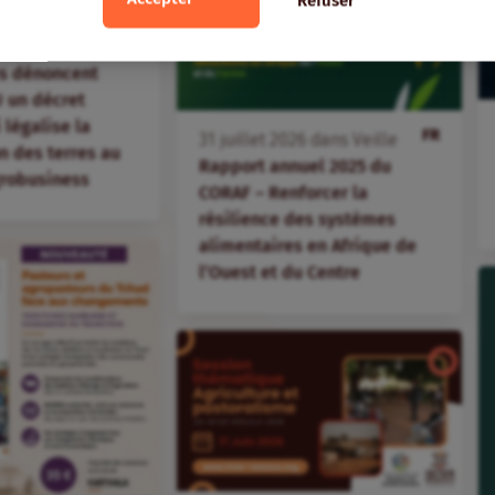
Refuser
FR
ans
Veille
ations paysannes
s dénoncent
 un décret
i légalise la
FR
31
juillet
2026
dans
Veille
 des terres au
Rapport annuel 2025 du
agrobusiness
CORAF – Renforcer la
résilience des systèmes
alimentaires en Afrique de
l’Ouest et du Centre