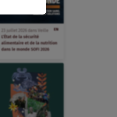
EN
23
juillet
2026
dans
Veille
L’État de la sécurité
alimentaire et de la nutrition
dans le monde SOFI 2026