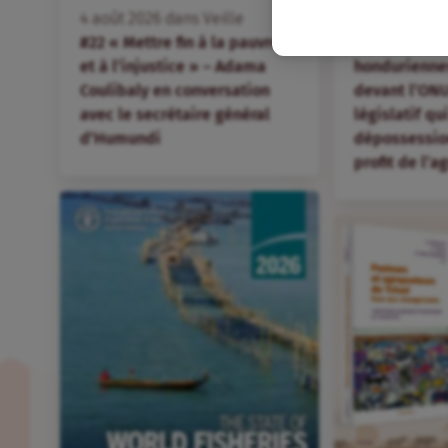
FR
4
août
2026
dans
Veille
4
août
2026
d
#22 « Mettre fin à la pauvreté
Des organis
et à l’injustice » – Adama
hondurienne
Coulibaly en conversation
devant l’ONU
avec le secrétaire général
législatif qu
d’Humundi
dépossession
profit de l’