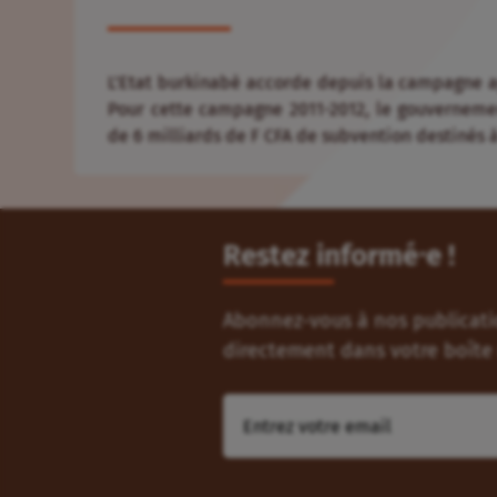
L’Etat burkinabè accorde depuis la campagne agr
Pour cette campagne 2011-2012, le gouverneme
de 6 milliards de F CFA de subvention destinés à 
Restez informé⸱e !
Abonnez-vous à nos publicatio
directement dans votre boîte 