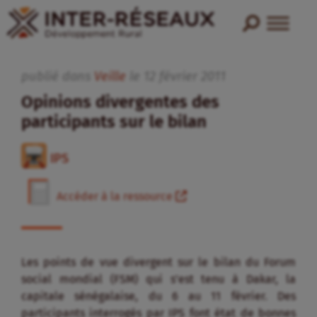
publié dans
Veille
le
12
février
2011
Opinions divergentes des
participants sur le bilan
IPS
Accéder à la ressource
Les points de vue divergent sur le bilan du Forum
social mondial (FSM) qui s’est tenu à Dakar, la
capitale sénégalaise, du 6 au 11 février. Des
participants interrogés par IPS font état de bonnes