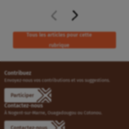
Tous les articles pour cette
rubrique
Contribuez
Envoyez-nous vos contributions et vos suggestions.
Participer
Contactez-nous
À Nogent-sur-Marne, Ouagadougou ou Cotonou.
Contactez-nous