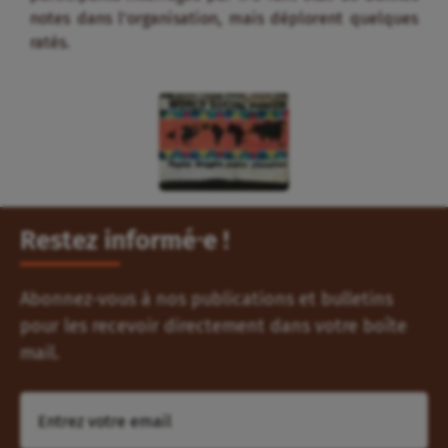
notes dans l’organisation, mais déplorent quelques
ratés.
Restez informé⸱e !
Abonnez-vous à nos publications et bulletins
pour les recevoir directement dans votre boîte
mail.