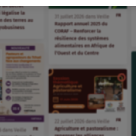
 un décret
i légalise la
FR
31
juillet
2026
dans
Veille
 des terres au
Rapport annuel 2025 du
agrobusiness
CORAF – Renforcer la
résilience des systèmes
alimentaires en Afrique de
l’Ouest et du Centre
FR
22
juillet
2026
dans
Veille
Agriculture et pastoralisme :
FR
6
dans
Veille
repenser les alliances