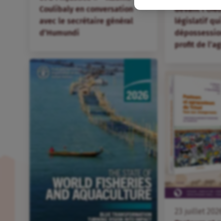
Coulibaly en conversation
devant l’ONU
avec le secrétaire général
législatif qu
d’Humundi
dépossession
profit de l’
23
juillet
202