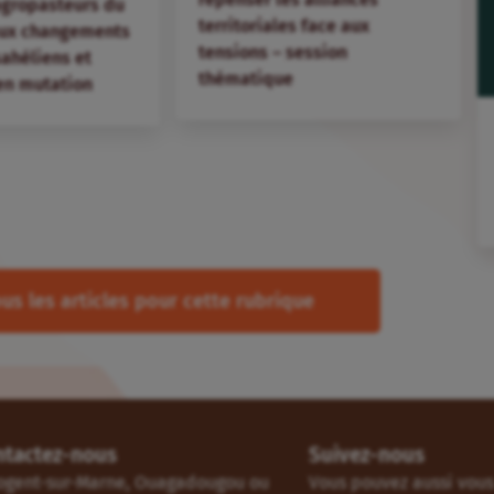
agropasteurs du
territoriales face aux
aux changements
tensions – session
 sahéliens et
thématique
en mutation
us les articles pour cette rubrique
ntactez-nous
Suivez-nous
ogent-sur-Marne, Ouagadougou ou
Vous pouvez aussi vous 