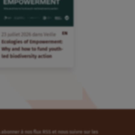
EN
23
juillet
2026
dans
Veille
Ecologies of Empowerment:
Why and how to fund youth-
led biodiversity action
abonner à nos flux RSS et nous suivre sur les