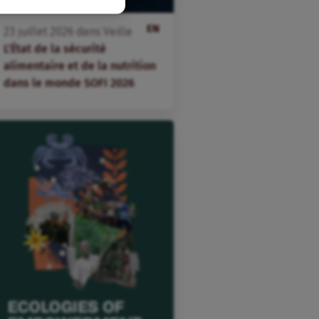
EN
23
juillet
2026
dans
Veille
L’État de la sécurité
alimentaire et de la nutrition
dans le monde SOFI 2026