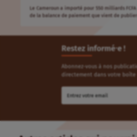
Le Ca­me­roun a im­por­té pour 550 mil­liards FCFA 
de la ba­lance de paie­ment que vient de pu­blier 
Restez informé⸱e !
Abonnez-vous à nos publicatio
directement dans votre boîte 