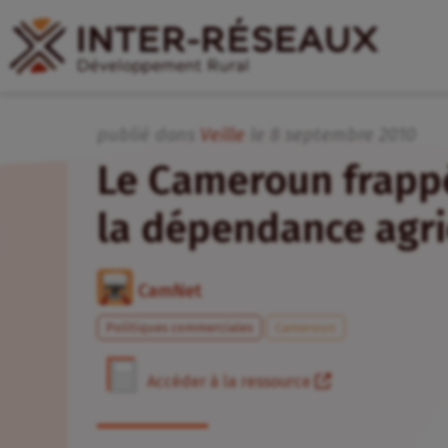
publié dans
Veille
le
8
septembre
2010
Le Cameroun frappé
la dépendance agri
CamNet
Politiques commerciales
Cameroun
Accéder à la ressource