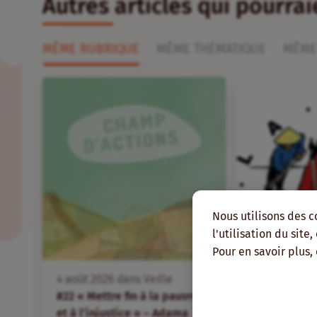
Autres articles qui pourra
MÊME RUBRIQUE
MÊME THÉMATIQUE
MÊME
Nous utilisons des c
l'utilisation du site
Pour en savoir plus,
FR
4
août
2026
dans
Veille
4
août
2026
d
#22 « Mettre fin à la pauvreté
Des organis
et à l’injustice » – Adama
hondurienne