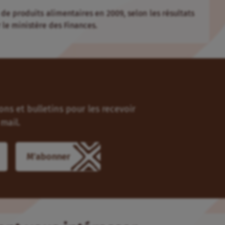
de pro­duits ali­men­taires en 2009, selon les ré­sul­tats
le mi­nis­tère des Fi­nances.
ns et bulletins pour les recevoir
mail.