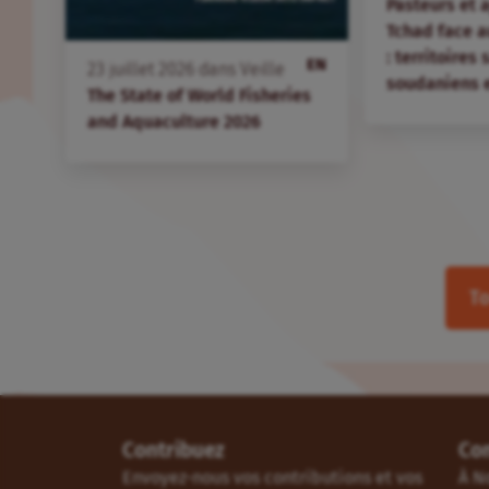
Pasteurs et 
Tchad face 
: territoires
EN
23
juillet
2026
dans
Veille
soudaniens 
The State of World Fisheries
and Aquaculture 2026
To
Contribuez
Co
Envoyez-nous vos contributions et vos
À N