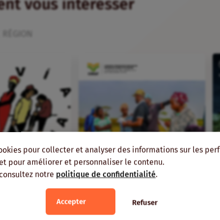
ient vous intéresser
 RÉGION
ookies pour collecter et analyser des informations sur les pe
, et pour améliorer et personnaliser le contenu.
 consultez notre
politique de confidentialité
.
FR
ans
Veille
Accepter
Refuser
ations paysannes
s dénoncent