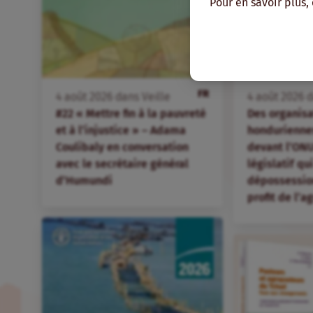
Pour en savoir plus,
FR
4
août
2026
dans
Veille
4
août
2026
d
#22 « Mettre fin à la pauvreté
Des organis
et à l’injustice » – Adama
hondurienne
Coulibaly en conversation
devant l’ONU
avec le secrétaire général
législatif qu
d’Humundi
dépossession
profit de l’