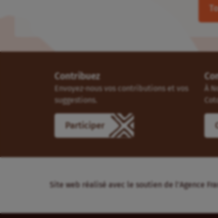
To
Contribuez
Co
Envoyez-nous vos contributions et vos
À N
suggestions.
Cot
Participer
Site web réalisé avec le soutien de l’Agence 