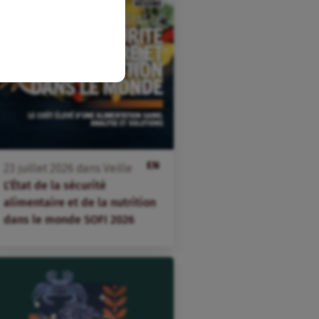
EN
23
juillet
2026
dans
Veille
L’État de la sécurité
alimentaire et de la nutrition
dans le monde SOFI 2026