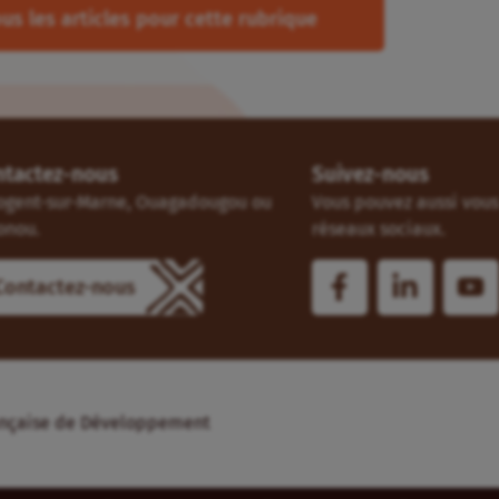
us les articles pour cette rubrique
ntactez-nous
Suivez-nous
ogent-sur-Marne, Ouagadougou ou
Vous pouvez aussi vous 
onou.
réseaux sociaux.
Contactez-nous
Française de Développement