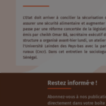
L’Etat doit arriver à concilier la sécurisation
assurer une sécurité alimentaire et augmenter l
passe par une réforme concertée de la législatio
émis par cheikh Omar Bâ, secrétaire exécutif de 
structure a organisé avant-hier lundi, un atelie
l’Université Leinden des Pays-bas avec la par
ruraux (Cncr). Dans cet entretien le sociolog
Sénégal.
Restez informé⸱e !
Abonnez-vous à nos publicatio
directement dans votre boîte 