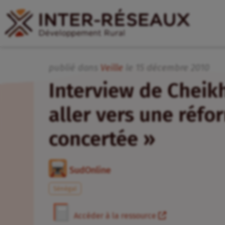
publié dans
Veille
le
15
décembre
2010
Interview de Cheikh
aller vers une réfo
concertée »
SudOnline
Sénégal
Accéder à la ressource