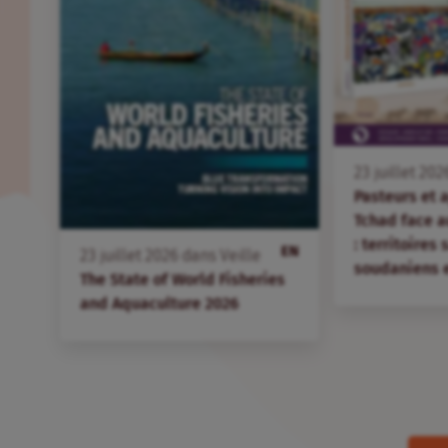
23
juillet
202
Pasteurs et 
Tchad face 
: territoires
EN
23
juillet
2026
dans
Veille
soudaniens 
The State of World Fisheries
and Aquaculture 2026