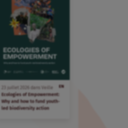
EN
23
juillet
2026
dans
Veille
Ecologies of Empowerment:
Why and how to fund youth-
led biodiversity action