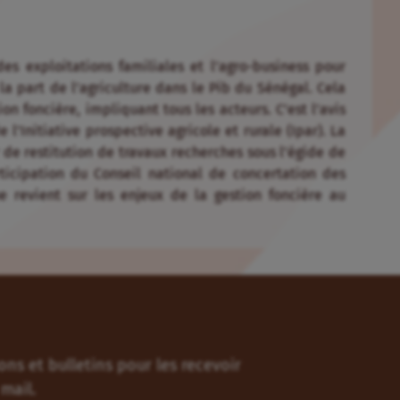
 des exploitations familiales et l’agro-business pour
a part de l’agriculture dans le Pib du Sénégal. Cela
n foncière, impliquant tous les acteurs. C’est l’avis
l’Initiative prospective agricole et rurale (Ipar). La
r de restitution de travaux recherches sous l’égide de
ticipation du Conseil national de concertation des
ue revient sur les enjeux de la gestion foncière au
ns et bulletins pour les recevoir
mail.