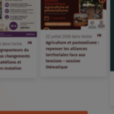
FR
22
juillet
2026
dans
Veille
Agriculture et pastoralisme :
FR
6
dans
Veille
repenser les alliances
agropasteurs du
territoriales face aux
aux changements
tensions – session
 sahéliens et
thématique
en mutation