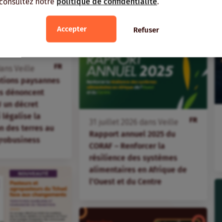
 consultez notre
politique de confidentialité
.
Accepter
Refuser
FR
ans
Veille
ations paysannes
s dénoncent
 un décret
i légalise la
FR
31
juillet
2026
dans
Veille
 des terres au
Rapport annuel 2025 du
agrobusiness
CORAF – Renforcer la
résilience des systèmes
alimentaires en Afrique de
l’Ouest et du Centre