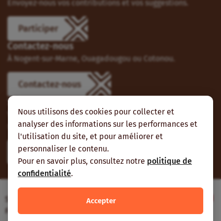
Envoyez-nous vos contributions et vos suggestions.
Participer
Contactez-nous
À Nogent-sur-Marne, Ouagadougou ou Cotonou.
Contactez-nous
Suivez-nous
Nous utilisons des cookies pour collecter et
Vous pouvez aussi vous abonner à nos flux RSS et nous
analyser des informations sur les performances et
suivre sur les réseaux sociaux.
l'utilisation du site, et pour améliorer et
personnaliser le contenu.
Pour en savoir plus, consultez notre
politique de
confidentialité
.
Site web réalisé avec le soutien de l’Agence
Accepter
Française de Développement