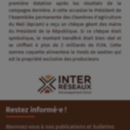
première dotation après les résultats de la
campagne dernière. A cette occasion le Président de
l’Assemblée permanente des Chambres d’agriculture
du Mali (Apcam) a reçu un chèque géant des mains
du Président de la République. Si ce chèque était
symbolique, le montant transféré était bien réel et
se chiffrait à plus de 2 milliards de FCFA. Cette
somme coquette alimentera le Fonds de soutien qui
est la propriété exclusive des producteurs.
Restez informé⸱e !
Abonnez-vous à nos publications et bulletins