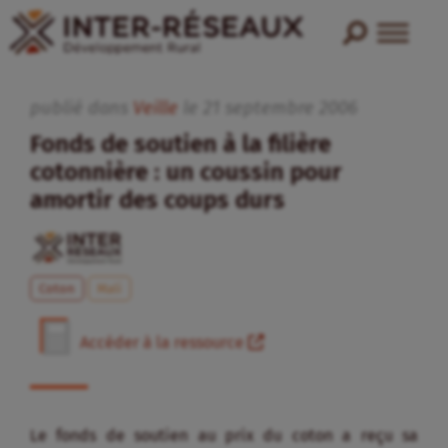
publié dans
Veille
le
21
septembre
2006
Fonds de soutien à la filière
cotonnière : un coussin pour
amortir des coups durs
Coton
Mali
Accéder à la ressource
Le fonds de soutien au prix du coton a reçu sa