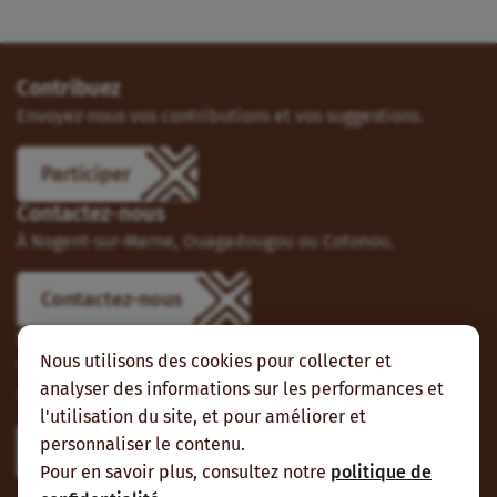
Contribuez
Envoyez-nous vos contributions et vos suggestions.
Participer
Contactez-nous
À Nogent-sur-Marne, Ouagadougou ou Cotonou.
Contactez-nous
Suivez-nous
Nous utilisons des cookies pour collecter et
Vous pouvez aussi vous abonner à nos flux RSS et nous
analyser des informations sur les performances et
suivre sur les réseaux sociaux.
l'utilisation du site, et pour améliorer et
personnaliser le contenu.
Pour en savoir plus, consultez notre
politique de