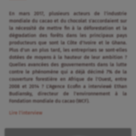
En mars 2017, plusieurs acteurs de l’industrie
mondiale du cacao et du chocolat s’accordaient sur
la nécessité de mettre fin à la déforestation et la
dégradation des forêts dans les principaux pays
producteurs que sont la Côte d’Ivoire et le Ghana.
Plus d’un an plus tard, les entreprises se sont-elles
dotées de moyens à la hauteur de leur ambition ?
Quelles avancées des gouvernements dans la lutte
contre le phénomène qui a déjà décimé 7% de la
couverture forestière en Afrique de l’Ouest, entre
2008 et 2014 ? L’Agence Ecofin a interviewé Ethan
Budiansky, directeur de l’environnement à la
Fondation mondiale du cacao (WCF).
Lire l’interview