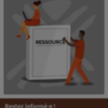
Restez informé⸱e !