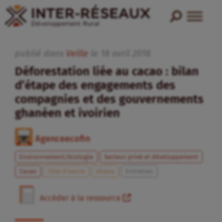
publié dans
Veille
le
18
avril
2018
Déforestation liée au cacao : bilan
d’étape des engagements des
compagnies et des gouvernements
ghanéen et ivoirien
Agenceecofin
Environnement/écologie
Secteur privé et développement
Cacao
Côte d’Ivoire
Ghana
Entretien
Accéder à la ressource