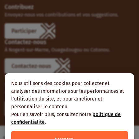
Contribuez
Envoyez-nous vos contributions et vos suggestions.
Participer
Contactez-nous
À Nogent-sur-Marne, Ouagadougou ou Cotonou.
Contactez-nous
Suivez-nous
Nous utilisons des cookies pour collecter et
Vous pouvez aussi vous abonner à nos flux RSS et nous
analyser des informations sur les performances et
suivre sur les réseaux sociaux.
l'utilisation du site, et pour améliorer et
personnaliser le contenu.
Pour en savoir plus, consultez notre
politique de
confidentialité
.
Site web réalisé avec le soutien de l’Agence