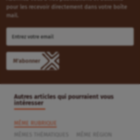
pour les recevoir directement dans votre boîte
mail.
M'abonner
Autres articles qui pourraient vous
intéresser
MÊME RUBRIQUE
MÊMES THÉMATIQUES
MÊME RÉGION