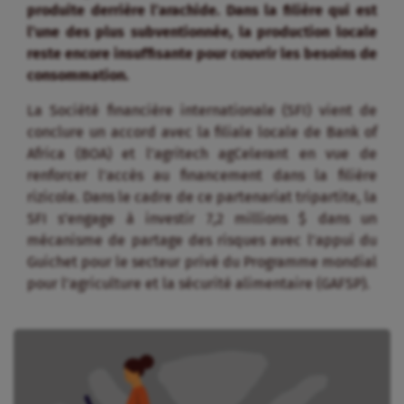
produite derrière l’arachide. Dans la filière qui est
l’une des plus subventionnée, la production locale
reste encore insuffisante pour couvrir les besoins de
consommation.
La Société financière internationale (SFI) vient de
conclure un accord avec la filiale locale de Bank of
Africa (BOA) et l’agritech agCelerant en vue de
renforcer l’accès au financement dans la filière
rizicole. Dans le cadre de ce partenariat tripartite, la
SFI s’engage à investir 7,2 millions $ dans un
mécanisme de partage des risques avec l’appui du
Guichet pour le secteur privé du Programme mondial
pour l’agriculture et la sécurité alimentaire (GAFSP).