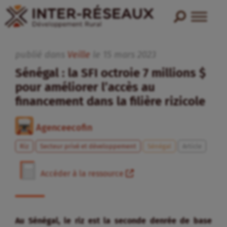
publié dans
Veille
le
15
mars
2023
Sénégal : la SFI octroie 7 millions $
pour améliorer l’accès au
financement dans la filière rizicole
Agenceecofin
Riz
Secteur privé et développement
Sénégal
Article
Accéder à la ressource
Au Sénégal, le riz est la seconde denrée de base