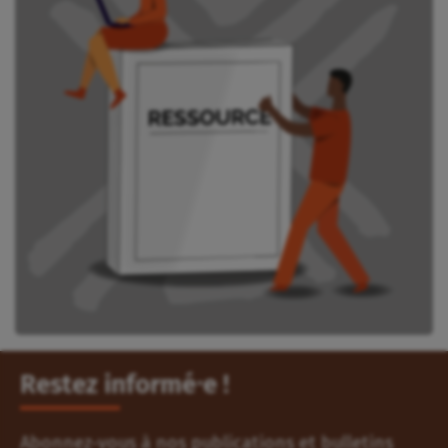
Restez informé⸱e !
Abonnez-vous à nos publications et bulletins