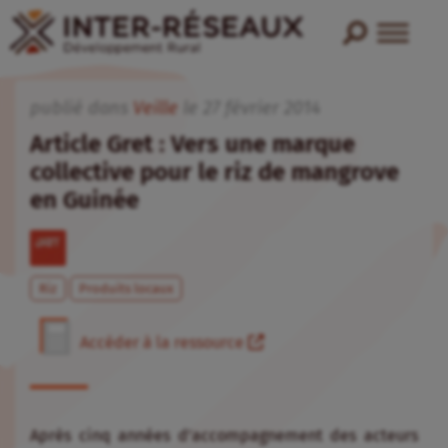
publié dans
Veille
le
27
février
2014
Article Gret : Vers une marque
collective pour le riz de mangrove
en Guinée
Riz
Produits locaux
Accéder à la ressource
Après cinq années d’accompagnement des acteurs