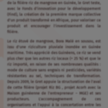
de la filière riz de mangrove en Guinée, le Gret teste,
avec le Fonds d’innovation pour le développement
(Find), la création de la première marque collective
d’un produit transformé en Afrique, pour valoriser ce
produit et encourager l’investissement dans la
filière.
Le riz étuvé de mangrove, Bora Malé en sousou, est
issu d’une riziculture pluviale inondée en Guinée
maritime. Très apprécié des Guinéens, ce riz se vend
plus cher que les autres riz locaux (+ 25 %) et que le
riz importé, en raison de ses nombreuses qualités :
mode de culture sans engrais ni pesticides, variétés
résistantes au sel, techniques de transformation.
Depuis 2009, le Gret appuie la structuration de l’aval
de cette filière (projet Riz BG , projet Acorh avec la
Maison guinéenne de l’entrepreneur – MGE) et ses
producteurs. L’accompagnement de ces
organisations et l’appui à la concertation entre les