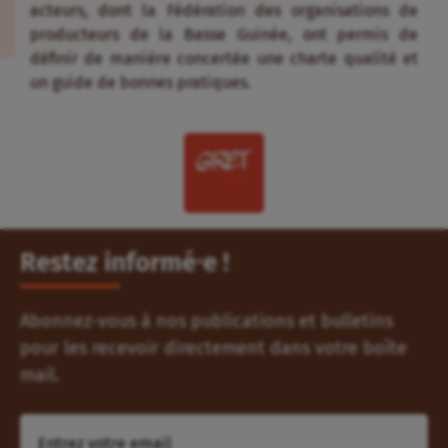
acteurs, dont la Fédération des organisations de
producteurs de la Basse Guinée, ont permis de
définir de manière concertée une charte qualité et
un guide de bonnes pratiques.
Restez informé⸱e !
Abonnez-vous à nos publications et bulletins
pour les recevoir directement dans votre boîte
mail.