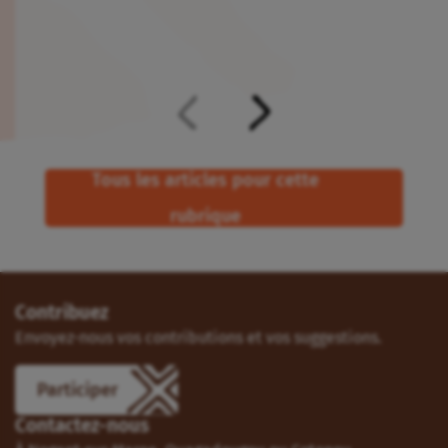
Tous les articles pour cette
rubrique
Contribuez
Envoyez-nous vos contributions et vos suggestions.
Participer
Contactez-nous