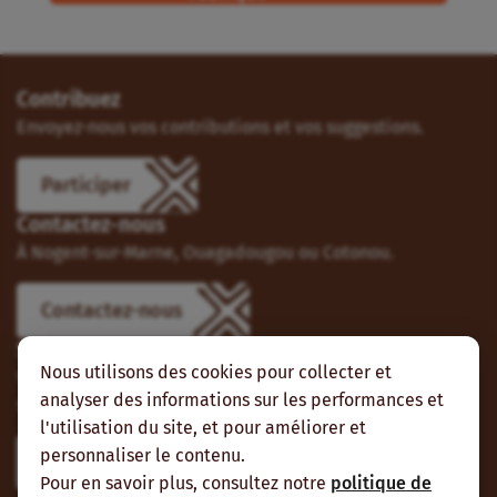
Contribuez
Envoyez-nous vos contributions et vos suggestions.
Participer
Contactez-nous
À Nogent-sur-Marne, Ouagadougou ou Cotonou.
Contactez-nous
Suivez-nous
Nous utilisons des cookies pour collecter et
Vous pouvez aussi vous abonner à nos flux RSS et nous
analyser des informations sur les performances et
suivre sur les réseaux sociaux.
l'utilisation du site, et pour améliorer et
personnaliser le contenu.
Pour en savoir plus, consultez notre
politique de