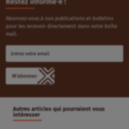
Restez informé⸱e !
Abonnez-vous à nos publications et bulletins
pour les recevoir directement dans votre boîte
mail.
Autres articles qui pourraient vous
intéresser