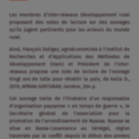
Les membres d’Inter-réseaux Développement rural
proposent des notes de lecture sur des ouvrages
qu’ils jugent pertinents pour les acteurs du monde
rural.
Ainsi, François Doligez, agroéconomiste à l’Institut de
Recherches et d’Applications des Méthodes de
Développement (Iram) et Président de l’Inter-
réseaux propose une note de lecture de l’ouvrage
Vingt ans de lutte pour rétablir la paix, de Keita D.,
2019, APRAN-SDP/GRAD, Genève, 264 p.
Cet ouvrage traite de l’itinéraire d’un responsable
d’organisation paysanne « en temps de guerre », le
Secrétaire général de l’association pour la
promotion de l’arrondissement de Nyassa. Nyassa se
situe en Basse-Casamance au Sénégal, région
traversée par le conflit depuis le début des années