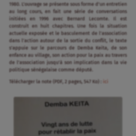
1980. L’ouvrage se présente sous forme d’un entretien
au long cours, en fait une série de conversations
initiées en 1996 avec Bernard Lecomte. Il est
construit en huit chapitres. Une fois la situation
actuelle exposée et le basculement de l’association
dans l’action autour de la sortie du conflit, le texte
s’appuie sur le parcours de Demba Keita, de son
enfance au village, son action pour la paix au travers
de l’association jusqu’à son implication dans la vie
politique sénégalaise comme député.
Télécharger la note (PDF, 2 pages, 547 Ko) :
ici