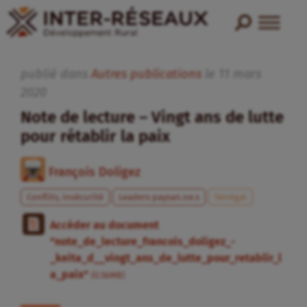
publié dans
Autres publications
le
11
mars
2020
Note de lecture – Vingt ans de lutte
pour rétablir la paix
François Doligez
Conflits, insécurité
Leaders paysan.ne.s
Sénégal
Accéder au document
"note_de_lecture_francois_doligez_-
_keita_d__vingt_ans_de_lutte_pour_retablir_l
a_paix"
(0.56MB)