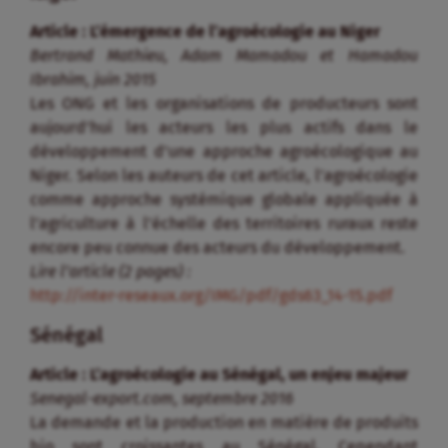
Article : L’émergence de l’agroécologie au Niger
Bertrand Mathieu, Adam Mamadou et Hamadou
Ibrahim, juin 2015
Les ONG et les organisations de producteurs sont
aujourd’hui les acteurs les plus actifs dans le
développement d’une approche agroécologique au
Niger. Selon les auteurs de cet article, l’agroécologie
comme approche systémique globale appliquée à
l’agriculture à l’échelle des territoires ruraux reste
encore peu connue des acteurs du développement.
Lire l’article (2 pages) :
http://inter-reseaux.org/IMG/pdf/gds63_14-15.pdf
Sénégal
Article : L’agroécologie au Sénégal, un enjeu majeur
Senegal-export.com, septembre 2016
La demande et la production en matière de produits
bio sont croissantes au Sénégal. Cependant