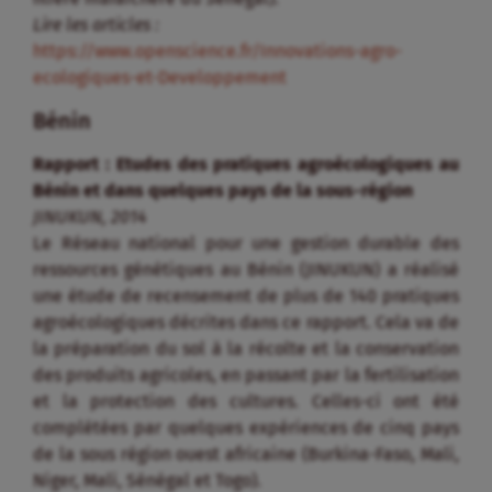
Lire les articles :
https://www.openscience.fr/Innovations-agro-
ecologiques-et-Developpement
Bénin
Rapport : Etudes des pratiques agroécologiques au
Bénin et dans quelques pays de la sous-région
JINUKUN, 2014
Le Réseau national pour une gestion durable des
ressources génétiques au Bénin (JINUKUN) a réalisé
une étude de recensement de plus de 140 pratiques
agroécologiques décrites dans ce rapport. Cela va de
la préparation du sol à la récolte et la conservation
des produits agricoles, en passant par la fertilisation
et la protection des cultures. Celles-ci ont été
complétées par quelques expériences de cinq pays
de la sous région ouest africaine (Burkina-Faso, Mali,
Niger, Mali, Sénégal et Togo).