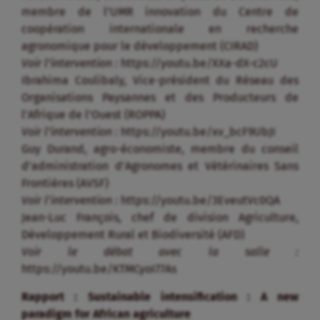
membre de l’UMR innovation du Centre de
coopération internationale en recherche
agronomique pour le développement (CIRAD)
Voir l’intervention :
https://youtu.be/XXa-dX-c2cU
Ibrahima Coulibaly, Vice-président du Réseau des
Organisations Paysannes et des Producteurs de
l’Afrique de l’Ouest (ROPPA)
Voir l’intervention :
https://youtu.be/xv_bcF9UbJI
Guy Durand, agro-économiste, membre du conseil
d’administration d’Agronomes et Vétérinaires Sans
Frontières (AVSF)
Voir l’intervention :
https://youtu.be/3EveutVc0QA
Jean-Luc François, chef de division Agriculture,
Développement Rural et Biodiversité (AFD)
Voir le débat avec la salle :
https://youtu.be/KTMCyoI77As
Rapport : Sustainable intensification : A new
paradigm for African agriculture