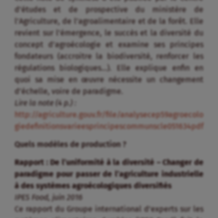
d’études et de prospective du ministère de
l’Agriculture, de l’agroalimentaire et de la forêt. Elle
revient sur l’émergence, le succès et la diversité du
concept d’agroécologie et examine ses principes
fondateurs (accroitre la biodiversité, renforcer les
régulations biologiques…). Elle explique enfin en
quoi sa mise en œuvre nécessite un changement
d’échelle, voire de paradigme.
Lire la note (4 p.) :
http://agriculture.gouv.fr/file/analysecep59agroecolo
giedefinitionsvarieesprincipescommunscle051634pdf
Quels modèles de production ?
Rapport : De l’uniformité à la diversité – Changer de
paradigme pour passer de l’agriculture industrielle
à des systèmes agroécologiques diversifiés
IPES Food, juin 2016
Ce rapport du Groupe international d’experts sur les