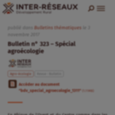
publié dans
Bulletins thématiques
le
3
novembre
2017
Bulletin n° 323 – Spécial
agroécologie
Agro-écologie
Revue - Bulletin
Accéder au document
"bdv_special_agroecologie_1311"
(1.11MB)
En Afrique de l’Ouest et du Centre comme dans les