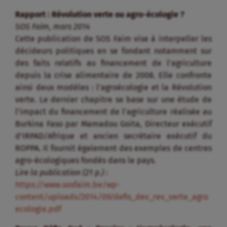
Rapport : Révolution verte ou agro-écologie ?
SOS Faim, mars 2014
Cette publication de SOS Faim vise à interpeller les
décideurs politiques en se fondant notamment sur
des faits relatifs au financement de l’agriculture
depuis la crise alimentaire de 2008. Elle confronte
ainsi deux modèles : l’agroécologie et la Révolution
verte. Le dernier chapitre se base sur une étude de
l’impact du financement de l’agriculture réalisée au
Burkina Faso par Mamadou Goita, Directeur exécutif
d’IRPAD/Afrique et ancien secrétaire exécutif du
ROPPA. Il fournit également des exemples de centres
agro-écologiques fondés dans le pays.
Lire la publication (21 p.) :
https://www.sosfaim.be/wp-
content/uploads/2014/09/defis_dev_rev_verte_agro
ecologie.pdf