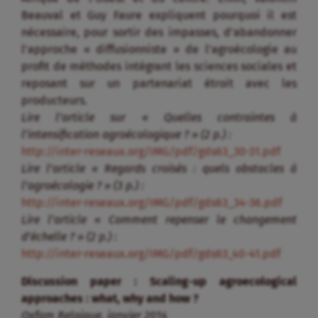
Beauval et Guy Faure expliquent pourquoi il est
nécessaire, pour sortir des impasses, d’abandonner
l’approche « diffusionniste » de l’agroécologie au
profit de méthodes intégrant les sciences sociales et
reposant sur un partenariat étroit avec les
producteurs.
Lire l’article sur « Quelles contraintes à
l’intensification agroécologique ? » (2 p.) :
http://inter-reseaux.org/IMG/pdf/gds63_30-31.pdf
Lire l’article « Regards croisés : quels obstacles à
l’agroécologie ? » (3 p.) :
http://inter-reseaux.org/IMG/pdf/gds63_34-36.pdf
Lire l’article « Comment repenser le changement
d’échelle ? » (2 p.) :
http://inter-reseaux.org/IMG/pdf/gds63_40-41.pdf
Discussion paper : Scaling-up agroecological
approaches : what, why and how ?
Oxfam Belgique, janvier 2014