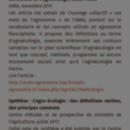
INRA, novembre 2011
Cet article est extrait de l’ouvrage collectif « Les
mots de l’agronomie » de l’INRA, portant sur le
vocabulaire et les concepts utilisés en agronomie
francophone. Il propose des définitions au terme
d’agroécologie, examine brièvement ses contours
variables sur le plan scientifique (l’agroécologie en
tant que concept, méthode, programme ou encore
mouvement social) ainsi qu’à l’agroécologie en
France.
Lire l’article :
http://mots-agronomie.inra.fr/mots-
agronomie.fr/index.php/Agro%C3%A9cologie
Synthèse : L’agro-écologie : des définitions variées,
des principes communs
Centre d’études et de prospective du ministère de
l’Agriculture, juillet 2013
Cette note de synthèse a été publiée par le Centre