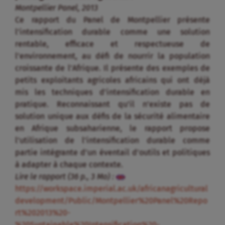
Montpellier Panel, 2013
Ce rapport du Panel de Montpellier présente
l’intensification durable comme une solution
rentable, efficace et respectueuse de
l’environnement, au défi de nourrir la population
croissante de l’Afrique. Il présente des exemples de
petits exploitants agricoles africains qui ont déjà
mis les techniques d’intensification durable en
pratique. Reconnaissant qu’il n’existe pas de
solution unique aux défis de la sécurité alimentaire
en Afrique subsaharienne, le rapport propose
l’utilisation de l’intensification durable comme
partie intégrante d’un éventail d’outils et politiques
à adapter à chaque contexte.
Lire le rapport (36 p., 3 Mo) :
https://workspace.imperial.ac.uk/africanagricultural
development/Public/Montpellier%20Panel%20Repo
rt%202013%20-
%20Sustainable%20Intensification%20-