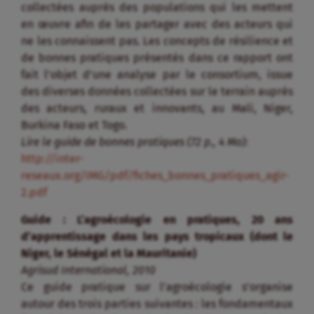
collectées auprès des populations qui les mettent
en œuvre afin de les partager avec des acteurs qui
ne les connaissent pas. Les concepts de résilience et
de bonnes pratiques présentés dans ce rapport ont
fait l’objet d’une analyse par le consortium, issue
des diverses données collectées sur le terrain auprès
des acteurs, ruraux et innovants, au Mali, Niger,
Burkina Faso et Togo.
Lire le guide de bonnes pratiques (72 p., 4 Mo):
http://inter-
reseaux.org/IMG/pdf/fiches_bonnes_pratiques_agir-
2.pdf
Guide : L’agroécologie en pratiques, 20 ans
d’apprentissage dans les pays tropicaux (dont le
Niger, le Sénégal et la Mauritanie)
Agrisud International, 2010
Ce guide pratique sur l’agroécologie s’organise
autour des trois parties suivantes : les fondamentaux