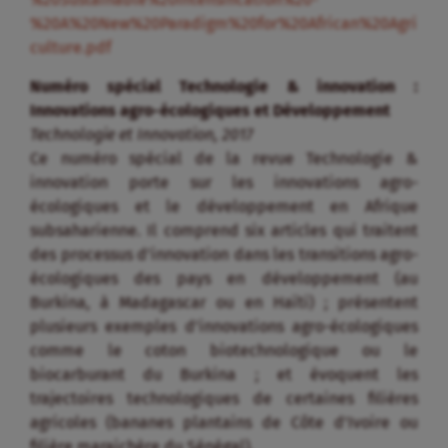
%20A%20New%20Paradigm%20for%20African%20Agri
culture.pdf
Numéro spécial Technologie & innovation :
Innovations agro-écologiques et Développement
Technologie et Innovation, 2017
Ce numéro spécial de la revue Technologie &
innovation porte sur les innovations agro-
écologiques et le développement en Afrique
subsaharienne. Il comprend six articles qui traitent
des processus d’innovation dans les transitions agro-
écologiques des pays en développement (au
Burkina, à Madagascar ou en Haïti) ; présentent
plusieurs exemples d’innovations agro-écologiques
comme le coton biotechnologique ou le
biocarburant du Burkina ; et évoquent les
trajectoires technologiques de certaines filières
agricoles (bananes plantains de Côte d’Ivoire ou
filière maraichère du Sénégal).