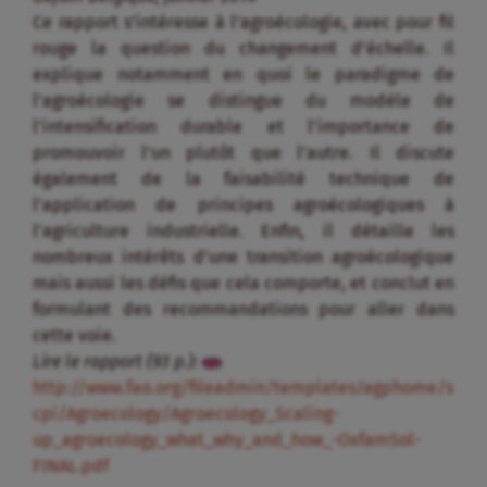
Ce rapport s’intéresse à l’agroécologie, avec pour fil
rouge la question du changement d’échelle. Il
explique notamment en quoi le paradigme de
l’agroécologie se distingue du modèle de
l’intensification durable et l’importance de
promouvoir l’un plutôt que l’autre. Il discute
également de la faisabilité technique de
l’application de principes agroécologiques à
l’agriculture industrielle. Enfin, il détaille les
nombreux intérêts d’une transition agroécologique
mais aussi les défis que cela comporte, et conclut en
formulant des recommandations pour aller dans
cette voie.
Lire le rapport (93 p.):
http://www.fao.org/fileadmin/templates/agphome/s
cpi/Agroecology/Agroecology_Scaling-
up_agroecology_what_why_and_how_-OxfamSol-
FINAL.pdf