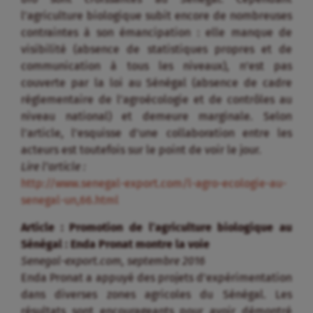
l’agriculture biologique subit encore de nombreuses
contraintes à son émancipation : elle manque de
visibilité (absence de statistiques propres et de
communication à tous les niveaux), n’est pas
couverte par la loi au Sénégal (absence de cadre
réglementaire de l’agroécologie et de contrôles au
niveau national) et demeure marginale. Selon
l’article, l’esquisse d’une collaboration entre les
acteurs est toutefois sur le point de voir le jour.
Lire l’article :
http://www.senegal-export.com/l-agro-ecologie-au-
senegal-un,66.html
Article : Promotion de l’agriculture biologique au
Sénégal : Enda Pronat montre la voie
Senegal-export.com, septembre 2016
Enda Pronat a appuyé des projets d’expérimentation
dans diverses zones agricoles du Sénégal. Les
résultats sont encourageants pour avoir démontré