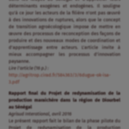
déterminants exogènes et endogènes. Il souligne
qu’à ce jour les acteurs de la filière n’ont pas œuvré
à des innovations de ruptures, alors que le concept
de transition agroécologique impose de mettre en
œuvre des processus de reconception des façons de
produire et des nouveaux modes de coordination et
d’apprentissage entre acteurs. L’article invite à
mieux accompagner les processus d’innovation
paysanne.
Lire l’article (16 p.) :
http://agritrop.cirad.fr/584363/3/6dugue-ok-isa-
3.pdf
Rapport final du Projet de redynamisation de la
production maraichère dans la région de Diourbel
au Sénégal
Agrisud Interational, avril 2016
Le présent rapport fait le bilan de la phase pilote du
Projet de redynamisation de la production