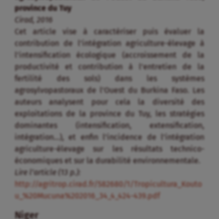
province du Tuy
Cirad, 2016
Cet article vise à caractériser puis évaluer la
contribution de l’intégration agriculture-élevage à
l’intensification écologique (accroissement de la
productivité et contribution à l’entretien de la
fertilité des sols) dans les systèmes
agrosylvopastoraux de l’Ouest du Burkina Faso. Les
auteurs analysent pour cela la diversité des
exploitations de la province du Tuy, les stratégies
dominantes (intensification, extensification,
intégration…), et enfin l’incidence de l’intégration
agriculture-élevage sur les résultats technico-
économiques et sur la durabilité environnementale.
Lire l’article (13 p.):
http://agritrop.cirad.fr/582680/1/Tropicultura_Kouto
u_%20Mucuna%202016_34_4_424-439.pdf
Niger