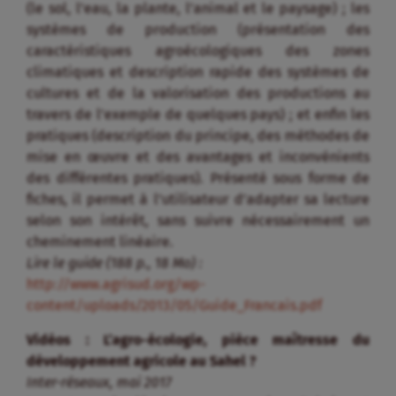
(le sol, l’eau, la plante, l’animal et le paysage) ; les
systèmes de production (présentation des
caractéristiques agroécologiques des zones
climatiques et description rapide des systèmes de
cultures et de la valorisation des productions au
travers de l’exemple de quelques pays) ; et enfin les
pratiques (description du principe, des méthodes de
mise en œuvre et des avantages et inconvénients
des différentes pratiques). Présenté sous forme de
fiches, il permet à l’utilisateur d’adapter sa lecture
selon son intérêt, sans suivre nécessairement un
cheminement linéaire.
Lire le guide (188 p., 18 Mo) :
http://www.agrisud.org/wp-
content/uploads/2013/05/Guide_Francais.pdf
Vidéos : L’agro-écologie, pièce maîtresse du
développement agricole au Sahel ?
Inter-réseaux, mai 2017