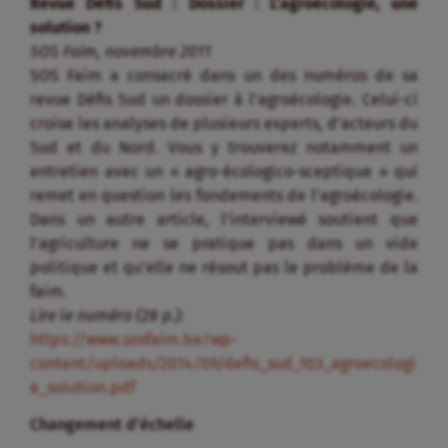
Revue Défis Sud : Dossier : L’agroécologie, une
solution ?
SOS Faim, novembre 2011
SOS Faim a consacré dans un des numéros de sa
revue Défis Sud un dossier à l’agroécologie. Celui-ci
croise les analyses de plusieurs experts, d’acteurs du
Sud et du Nord. Vous y trouverez notamment un
entretien avec un « agro-écologico-sceptique » qui
remet en question les fondements de l’agroécologie.
Dans un autre article, l’interviewé soutient que
l’agriculture ne se pratique pas dans un vide
politique et qu’elle ne résout pas le problème de la
faim.
Lire le numéro (28 p.):
https://www.sosfaim.be/wp-
content/uploads/2014/09/defis_sud_103_agroecologi
e_solution.pdf
Changement d’échelle