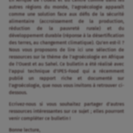
autres régions du monde, l’agroécologie apparaît
comme une solution face aux défis de la sécurité
alimentaire (accroissement de la production,
réduction de la pauvreté rurale) et du
développement durable (réponse à la désertification
des terres, au changement climatique). Qu’en est-il ?
Nous vous proposons de lire ici une sélection de
ressources sur le thème de l’agroécologie en Afrique
de l’Ouest et au Sahel. Ce bulletin a été réalisé avec
l’appui technique d’IPES-Food qui a récemment
publié un rapport riche et documenté sur
l’agroécologie, que nous vous invitons à retrouver ci-
dessous.
Ecrivez-nous si vous souhaitez partager d’autres
ressources intéressantes sur ce sujet ; elles pourront
venir compléter ce bulletin !
Bonne lecture,