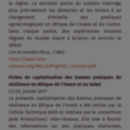
la région. La dernière partie du numéro interroge
plus précisément les obstacles et les leviers à un
changement d’échelle des pratiques
agroécologiques en Afrique de l’Ouest et du Centre.
Dans chaque partie, des expériences d’autres
régions du monde visent à éclairer et enrichir le
débat.
Lire le numéro (44 p., 3 Mo) :
https://www.inter-
reseaux.org/IMG/pdf/gds63_complet.pdf
Fiches de capitalisation des bonnes pratiques de
résilience en Afrique de l’Ouest et au Sahel
CILSS, janvier 2017
La présente capitalisation des bonnes pratiques de
résilience en Afrique de l’Ouest a été initiée par la
Cellule Technique AGIR et réalisée par le consortium
Jade Productions/ Inter-réseaux. Elle vise à fournir
des informations sur des pratiques résilientes,