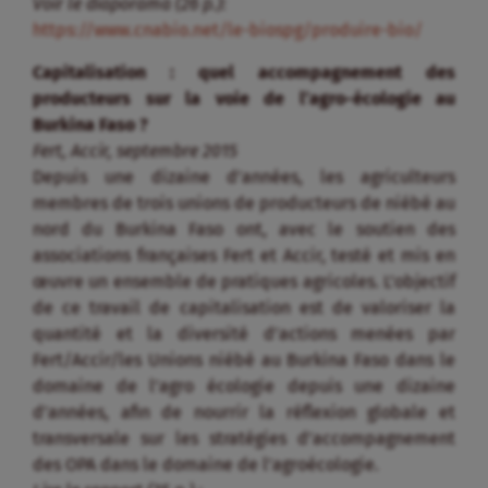
Voir le diaporama (26 p.):
https://www.cnabio.net/le-biospg/produire-bio/
Capitalisation : quel accompagnement des
producteurs sur la voie de l’agro-écologie au
Burkina Faso ?
Fert, Accir, septembre 2015
Depuis une dizaine d’années, les agriculteurs
membres de trois unions de producteurs de niébé au
nord du Burkina Faso ont, avec le soutien des
associations françaises Fert et Accir, testé et mis en
œuvre un ensemble de pratiques agricoles. L’objectif
de ce travail de capitalisation est de valoriser la
quantité et la diversité d’actions menées par
Fert/Accir/les Unions niébé au Burkina Faso dans le
domaine de l’agro écologie depuis une dizaine
d’années, afin de nourrir la réflexion globale et
transversale sur les stratégies d’accompagnement
des OPA dans le domaine de l’agroécologie.