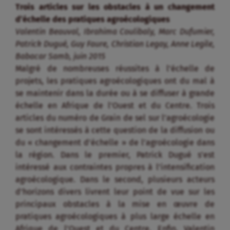
Trois articles sur les obstacles à un changement
d’échelle des pratiques agroécologiques
Valentin Beauval, Ibrahima Coulibaly, Marc Dufumier,
Patrick Dugué, Guy Faure, Christian Legay, Anne Legile,
Babacar Samb, juin 2015
Malgré de nombreuses réussites à l’échelle de
projets, les pratiques agroécologiques ont du mal à
se maintenir dans la durée ou à se diffuser à grande
échelle en Afrique de l’Ouest et du Centre. Trois
articles du numéro de Grain de sel sur l’agroécologie
se sont intéressés à cette question de la diffusion ou
du « changement d’échelle » de l’agroécologie dans
la région. Dans le premier, Patrick Dugué s’est
intéressé aux contraintes propres à l’intensification
agroécologique. Dans le second, plusieurs acteurs
d’horizons divers livrent leur point de vue sur les
principaux obstacles à la mise en œuvre de
pratiques agroécologiques à plus large échelle en
Afrique de l’Ouest et du Centre. Enfin, Valentin