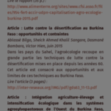
Lire le rapport (35 p.) :
http://www.alimenterre.org/sites/www.cfsi.asso.fr/fil
es/954-fert-accir-udpn-capitalisation-agro-ecologie-
burkina-2015.pdf
Article : Lutte contre la désertification au Burkina
Faso : opportunités et contraintes
Ablassé Bilgo, Sheick Ahmed Khalil Sangare, Dasmané
Bambara, Victor Hien, juin 2015
Dans les pays du Sahel, l’agroécologie recoupe en
grande partie les techniques de lutte contre la
désertification mises en place depuis les années 60.
Cet article est consacré aux opportunités et aux
limites de ces techniques au Burkina Faso.
Lire l’article (3 pages) :
http://inter-reseaux.org/IMG/pdf/gds63_11-13.pdf
Article : Intégration agriculture-élevage et
intensification écologique dans les systèmes
agrosylvopastoraux de l’Ouest du Burkina Faso,