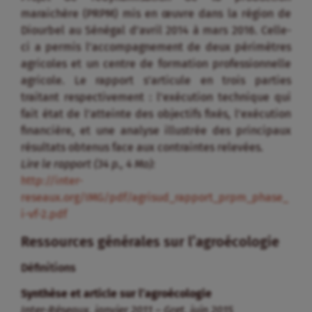
maraichère (PRPM) mis en œuvre dans la région de
Diourbel au Sénégal d’avril 2014 à mars 2016. Celle-
ci a permis l’accompagnement de deux périmètres
agricoles et un centre de formation professionnelle
agricole. Le rapport s’articule en trois parties
traitant respectivement : l’exécution technique qui
fait état de l’atteinte des objectifs fixés, l’exécution
financière, et une analyse illustrée des principaux
résultats obtenus face aux contraintes relevées.
Lire le rapport (34 p., 4 Mo):
http://inter-
reseaux.org/IMG/pdf/agrisud_rapport_prpm_phase_
i-vf-2.pdf
Ressources générales sur l’agroécologie
Définitions
Synthèse et article sur l’agroécologie
Inter-Réseaux, janvier 2011 – Gret, juin 2015