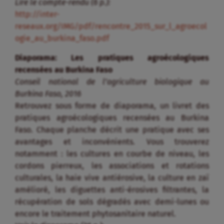
Lire le compte-rendu (6 p.):
http://inter-
reseaux.org/IMG/pdf/rencontre_2015_sur_l_agroecol
ogie_au_burkina_faso.pdf
Diaporama: Les pratiques agroécologiques
recensées au Burkina Faso
Conseil national de l’agriculture biologique au
Burkina Faso, 2016
Retrouvez sous forme de diaporama, un livret des
pratiques agroécologiques recensées au Burkina
Faso. Chaque planche décrit une pratique avec ses
avantages et inconvénients. Vous trouverez
notamment : les cultures en courbe de niveau, les
cordons pierreux, les associations et rotations
culturales, la haie vive antiérosive, la culture en zaï
amélioré, les diguettes anti-érosives filtrantes, la
récupération de sols dégradés avec demi-lunes ou
encore le traitement phytosanitaire naturel.