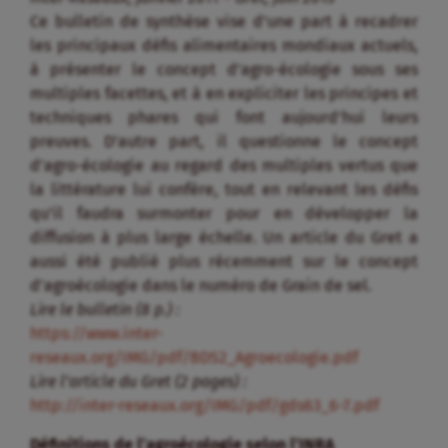
Ce bulletin de synthèse vise d’une part à recadrer
les principaux défis alimentaires mondiaux actuels,
à présenter le concept d’agro-écologie sous ses
multiples facettes, et à en expliciter les principes et
techniques phares qui font aujourd’hui leurs
preuves. D’autre part, il questionne le concept
d’agro-écologie au regard des multiples vertus que
la littérature lui confère, tout en relevant les défis
qu’il faudra surmonter pour en développer la
diffusion à plus large échelle. Un article du Gret a
aussi été publié plus récemment sur le concept
d’agroécologie dans le numéro de Grain de sel.
Lire le bulletin (8 p.) :
https://www.inter-
reseaux.org/IMG/pdf/BDS2_Agroecologie.pdf
Lire l’article du Gret (2 pages) :
http://inter-reseaux.org/IMG/pdf/gds63_6-7.pdf
Définitions de l’agroécologie selon l’INRA