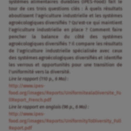
systèmes alimentaires durables (IPES-Food) fait le
tour de ces trois questions clés : À quels résultats
aboutissent l’agriculture industrielle et les systèmes
agroécologiques diversifiés ? Qu’est-ce qui maintient
l’agriculture industrielle en place ? Comment faire
pencher la balance du côté des systèmes
agroécologiques diversifiés ? Il compare les résultats
de l’agriculture industrielle spécialisée avec ceux
des systèmes agroécologiques diversifiés et identifie
les verrous et opportunités pour une transition de
l’uniformité vers la diversité.
Lire le rapport (110 p., 6 Mo) :
http://www.ipes-
food.org/images/Reports/UniformitealaDiversite_Fu
llReport_French.pdf
Lire le rapport en anglais (96 p., 6 Mo) :
http://www.ipes-
food.org/images/Reports/UniformityToDiversity_Full
Report.pdf