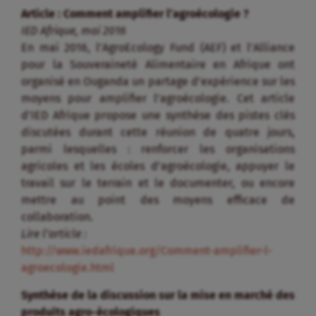
Article : Comment amplifier l’agroécologie ?
IED Afrique, mai 2016
En mai 2016, l’AgroEcology Fund (AEF) et l’Alliance
pour la Souveraineté Alimentaire en Afrique ont
organisé en Ouganda un partage d’expérience sur les
moyens pour amplifier l’agroécologie. Cet article
d’IED Afrique propose une synthèse des pistes clés
discutées durant cette réunion de quatre jours,
parmi lesquelles : renforcer les organisations
agricoles et les écoles d’agroécologie, appuyer le
travail sur le terrain et le documenter, ou encore
mettre au point des moyens efficace de
collaboration.
Lire l’article :
http://www.iedafrique.org/Comment-amplifier-l-
agroecologie.html
Synthèse de la discussion sur la mise en marché des
produits agro-écologiques