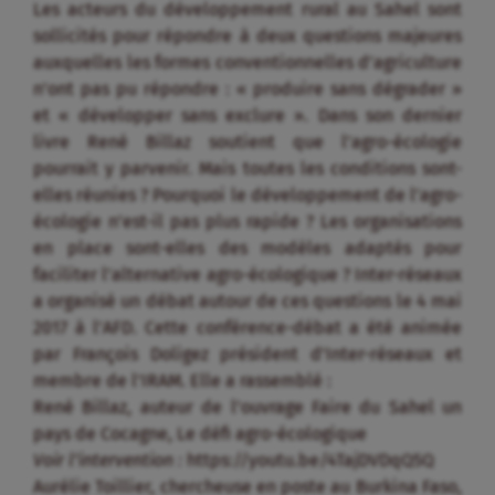
Les acteurs du développement rural au Sahel sont
sollicités pour répondre à deux questions majeures
auxquelles les formes conventionnelles d’agriculture
n’ont pas pu répondre : « produire sans dégrader »
et « développer sans exclure ». Dans son dernier
livre René Billaz soutient que l’agro-écologie
pourrait y parvenir. Mais toutes les conditions sont-
elles réunies ? Pourquoi le développement de l’agro-
écologie n’est-il pas plus rapide ? Les organisations
en place sont-elles des modèles adaptés pour
faciliter l’alternative agro-écologique ? Inter-réseaux
a organisé un débat autour de ces questions le 4 mai
2017 à l’AFD. Cette conférence-débat a été animée
par François Doligez président d’Inter-réseaux et
membre de l’IRAM. Elle a rassemblé :
René Billaz, auteur de l’ouvrage Faire du Sahel un
pays de Cocagne, Le défi agro-écologique
Voir l’intervention :
https://youtu.be/4TajDVDqQ5Q
Aurélie Toillier, chercheuse en poste au Burkina Faso,