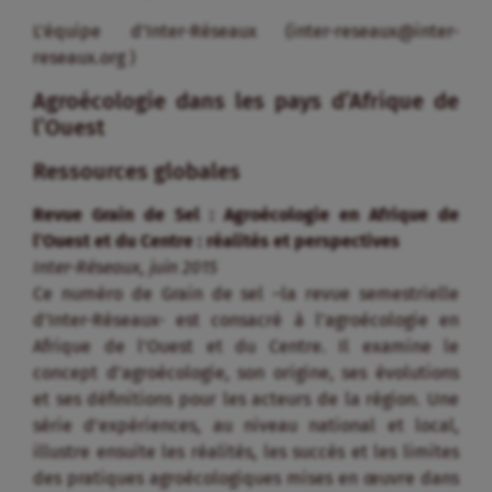
L’équipe d’Inter-Réseaux (inter-reseaux@inter-
reseaux.org )
Agroécologie dans les pays d’Afrique de
l’Ouest
Ressources globales
Revue Grain de Sel : Agroécologie en Afrique de
l’Ouest et du Centre : réalités et perspectives
Inter-Réseaux, juin 2015
Ce numéro de Grain de sel –la revue semestrielle
d’Inter-Réseaux- est consacré à l’agroécologie en
Afrique de l’Ouest et du Centre. Il examine le
concept d’agroécologie, son origine, ses évolutions
et ses définitions pour les acteurs de la région. Une
série d’expériences, au niveau national et local,
illustre ensuite les réalités, les succès et les limites
des pratiques agroécologiques mises en œuvre dans