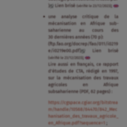
)
Lien brisé
;
(vérifié le 23/12/2023)
une analyse critique de la
mécanisation en Afrique sub-
saharienne au cours des
30 dernières années (70 p):
(ftp.fao.org/docrep/fao/011/i0219
e/i0219e00.pdf)
Lien brisé
;
(vérifié le 23/12/2023)
Lire aussi en français, ce rapport
d’études de CTA, rédigé en 1997,
sur la mécanisation des travaux
agricoles en Afrique
subsaharienne (PDF, 62 pages) :
https://cgspace.cgiar.org/bitstrea
m/handle/10568/64470/842_Mec
hanisation_des_travaux_agricole_
en_Afrique.pdf?sequence=1
;