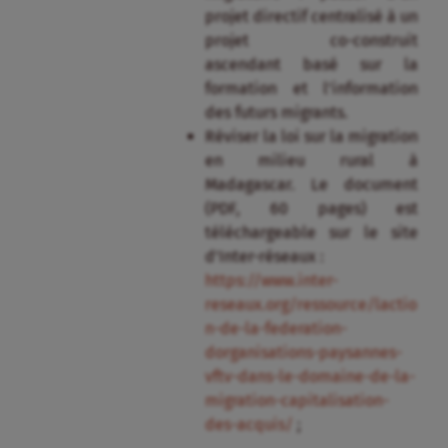
projet directif centralisé à un
projet co-construit
ascendant basé sur la
formation et l’information
des futurs migrants.
Réviser la loi sur la migration
en milieu rural à
Madagascar. Le document
(PDF, 60 pages) est
téléchargeable sur le site
d’Inter-réseaux :
https://www.inter-
reseaux.org/ressource/lactio
n-de-la-federation-
dorganisations-paysannes-
vftv-dans-le-domaine-de-la-
migration-capitalisation-
des-acquis/
;