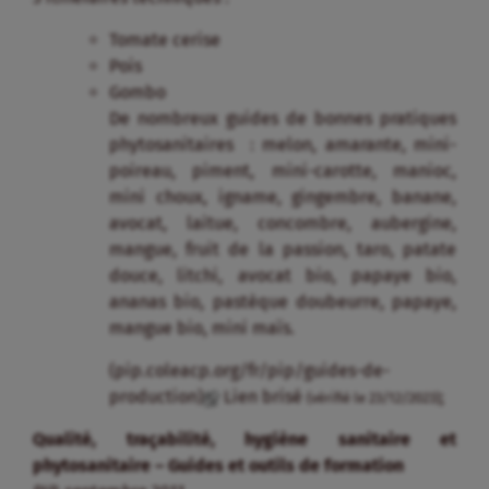
Tomate cerise
Pois
Gombo
De nombreux guides de bonnes pratiques
phytosanitaires : melon, amarante, mini-
poireau, piment, mini-carotte, manioc,
mini choux, igname, gingembre, banane,
avocat, laitue, concombre, aubergine,
mangue, fruit de la passion, taro, patate
douce, litchi, avocat bio, papaye bio,
ananas bio, pastèque doubeurre, papaye,
mangue bio, mini maïs.
(pip.coleacp.org/fr/pip/guides-de-
production)
Lien brisé
;
(vérifié le 23/12/2023)
Qualité, traçabilité, hygiène sanitaire et
phytosanitaire – Guides et outils de formation