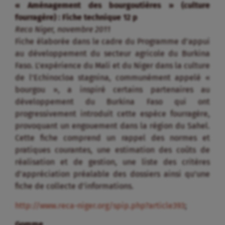
« Aménagement des bourgoutières » (culture
fourragère) : Fiche technique 12 p
Reca Niger, novembre 2011
Fiche élaborée dans le cadre du Programme d’appui
au développement du secteur agricole du Burkina
Faso. L’expérience du Mali et du Niger dans la culture
de l’Echinocloa stagnina, communément appelé «
bourgou », a inspiré certains partenaires au
développement du Burkina Faso qui ont
progressivement introduit cette espèce fourragère,
provoquant un engouement dans la région du Sahel.
Cette fiche comprend un rappel des normes et
pratiques courantes, une estimation des coûts de
réalisation et de gestion, une liste des critères
d’appréciation préalable des dossiers ainsi qu’une
fiche de collecte d’informations.
http://www.reca-niger.org/spip.php?article393
;
Gomme