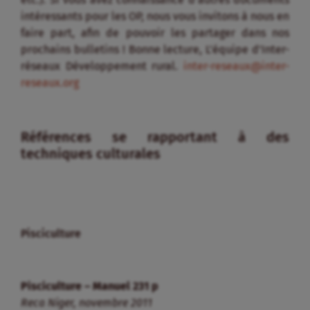
intéressants pour les OP, nous vous invitons à nous en
faire part, afin de pouvoir les partager dans nos
prochains bulletins ! Bonne lecture, L’équipe d’Inter-
réseaux Développement rural.
inter-reseaux@inter-
reseaux.org
Références se rapportant à des
techniques culturales
Pisciculture
Pisciculture – Manuel 231 p
Reca Niger, novembre 2011