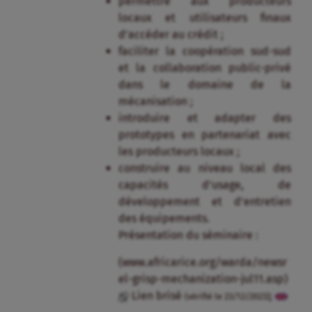
permettre aux producteurs
locaux et utilisateurs finaux
d’accéder au crédit ;
faciliter la coopération sud-sud
et la collaboration public-privé
dans le domaine de la
mécanisation ;
introduire et adapter des
prototypes en partenariat avec
les producteurs locaux ;
construire au niveau local des
capacités d’usage, de
développement et d’entretien
des équipements.
Présentation du séminaire :
(www.africarice.org/warda/newsr
el-grisp-mechanization-jul11.asp)
Lien brisé
;
(vérifié le 23/12/2023)