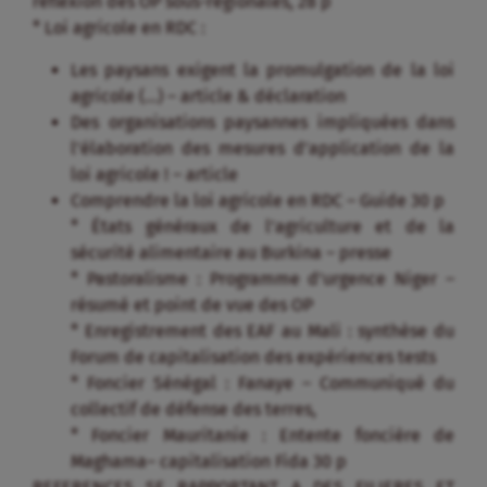
réflexion des OP sous-régionales, 28 p
* Loi agricole en RDC :
Les paysans exigent la promulgation de la loi
agricole (…) – article & déclaration
Des organisations paysannes impliquées dans
l’élaboration des mesures d’application de la
loi agricole ! – article
Comprendre la loi agricole en RDC – Guide 30 p
* États généraux de l’agriculture et de la
sécurité alimentaire au Burkina – presse
* Pastoralisme : Programme d’urgence Niger –
résumé et point de vue des OP
* Enregistrement des EAF au Mali : synthèse du
Forum de capitalisation des expériences tests
* Foncier Sénégal : Fanaye – Communiqué du
collectif de défense des terres,
* Foncier Mauritanie : Entente foncière de
Maghama– capitalisation Fida 30 p