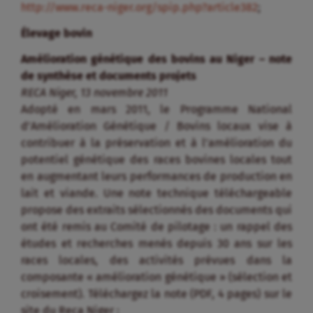
http://www.reca-niger.org/spip.php?article382
;
Élevage bovin
Amélioration génétique des bovins au Niger – note
de synthèse et documents projets
RECA Niger, 13 novembre 2011
Adopté en mars 2011, le Programme National
d’Amélioration Génétique / Bovins locaux vise à
contribuer à la préservation et à l’amélioration du
potentiel génétique des races bovines locales tout
en augmentant leurs performances de production en
lait et viande. Une note technique téléchargeable
propose des extraits sélectionnés des documents qui
ont été remis au Comité de pilotage : un rappel des
études et recherches menés depuis 30 ans sur les
races locales, des activités prévues dans la
composante « amélioration génétique » (sélection et
croisement). Téléchargez la note (PDF, 4 pages) sur le
site du Reca Niger :