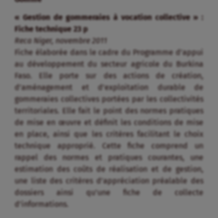
« Gestion de gommeraies à vocation collective » :
Fiche technique 23 p
Reca Niger, novembre 2011
Fiche élaborée dans le cadre du Programme d’appui
au développement du secteur agricole du Burkina
Faso. Elle porte sur des actions de création,
d’aménagement et d’exploitation durable de
gommeraies collectives portées par les collectivités
territoriales. Elle fait le point des normes pratiques
de mise en œuvre et définit les conditions de mise
en place, ainsi que les critères facilitant le choix
technique approprié. Cette fiche comprend un
rappel des normes et pratiques courantes, une
estimation des coûts de réalisation et de gestion,
une liste des critères d’appréciation préalable des
dossiers ainsi qu’une fiche de collecte
d’informations.