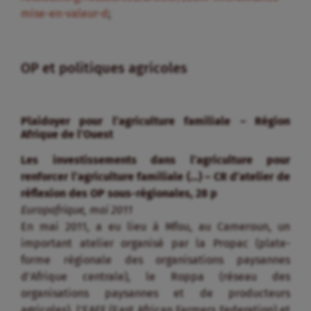
mise-en-valeur-d
;
OP et politiques agricoles
Plaidoyer pour l’agriculture familiale – Région
Afrique de l’Ouest
Les investissements dans l’agriculture pour
renforcer l’agriculture familiale (…) – CR d’atelier de
réflexion des OP sous-régionales, 28 p
Europafrique, mai 2011
En mai 2011, a eu lieu à Mfou, au Cameroun, un
important atelier organisé par la Propac (plate-
forme régionale des organisations paysannes
d’Afrique centrale), le Roppa (réseau des
organisations paysannes et de producteurs
agricoles), l’EAFF (East African Farmers Federation) et