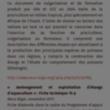
Ce document de vulgarisation et de formation
produit par GFA et GTZ en 2004 traite de la
pisciculture en milieu tropical, plus spécialement en
Afrique de l’Ouest. Il tente de donner au lecteur des
notions sur tout ce qui pourrait le concerner dans
l’exercice de sa fonction de pisciculteur,
vulgarisateur ou formateur. Il comprend une
description des différentes étapes qui aboutissent à
la production des principales espèces de poissons
dans ces régions, y compris la construction des
étangs et l’étude du comportement des poissons
(éthologie).
http://www.reca-niger.org/spip.php?article390
;
« Aménagement et exploitation d’étangs
d’aquaculture » : Fiche technique 15 p
Reca Niger, novembre 2011
Fiche élaborée dans le cadre du Programme d’appui