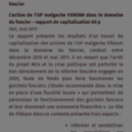
Foncier
L’action de l’OP malgache FIFATAM dans le domaine
du foncier – rapport de capitalisation 60 p
Fert, mai 2011
Ce rapport présente les résultats d’un travail de
capitalisation des actions de l’OP malgache Fifatam
dans le domaine du foncier, conduit entre
décembre 2010 et mai 2011. Il en ressort que l’arrêt
du projet MCA et la crise politique ont perturbé le
bon déroulement de la réforme foncière engagée en
2005, faute de fonds pour faire fonctionner les
guichets fonciers. L’étude recommande donc la mise
en place d’une fiscalité locale « qui permettrait de
pérenniser le fonctionnement des guichets fonciers
et leur donnerait une autonomie financière ». Le rôle
de Fifatam dans ce contexte présente trois aspects :
informer et sensibiliser