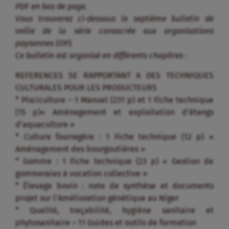
PDF en bas de page.
Vous trouverez ci-dessous le septième bulletin de
veille de la série consacrée aux organisations
paysannes (OP).
Ce bulletin est organisé en différents chapitres :
REFERENCES SE RAPPORTANT A DES TECHNIQUES
CULTURALES POUR LES PRODUCTEURS
* Pisciculture – 1 Manuel (231 p) et 1 Fiche technique
(15 p)« Aménagement et exploitation d’étangs
d’aquaculture »
* Culture fourragère : 1 Fiche technique (12 p) «
Aménagement des bourgoutières »
* Gomme : 1 Fiche technique (23 p) « Gestion de
gommeraies à vocation collective »
* Élevage bovin : note de synthèse et documents
projet sur l’Amélioration génétique au Niger
* Qualité, traçabilité, hygiène sanitaire et
phytosanitaire – 11 Guides et outils de formation