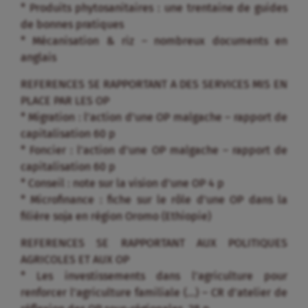
* Produits phytosanitaires : une trentaine de guides
de bonnes pratiques
* Mécanisation & riz – nombreux documents en
anglais
REFERENCES SE RAPPORTANT A DES SERVICES MIS EN
PLACE PAR LES OP
* Migration : l’action d’une OP malgache – rapport de
capitalisation 60 p
* Foncier : l’action d’une OP malgache – rapport de
capitalisation 60 p
* Conseil : note sur la vision d’une OP 4 p
* Microfinance : fiche sur le rôle d’une OP dans la
filière soja en région Oromo (Ethiopie)
REFERENCES SE RAPPORTANT AUX POLITIQUES
AGRICOLES ET AUX OP
* Les investissements dans l’agriculture pour
renforcer l’agriculture familiale (…) – CR d’atelier de