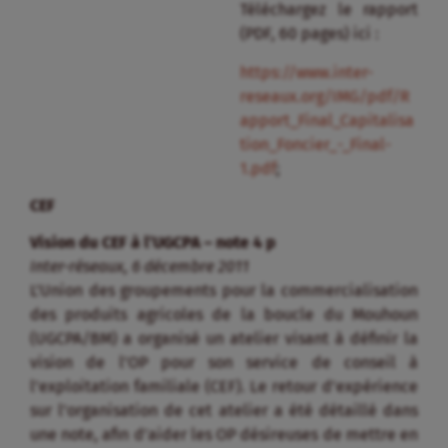
Téléchargez le rapport
(PDF, 60 pages) ici :
https://www.inter-
reseaux.org/IMG/pdf/R
apport_Final_Capitalisa
tion_Foncier_-_Final-
1.pdf
;
CEF
Vision du CEF à l’UGCPA – note 4 p
Inter-réseaux, 6 décembre 2011
L’Union des groupements pour la commercialisation
des produits agricoles de la boucle du Mouhoun
(UGCPA/BM) a organisé un atelier visant à définir la
vision de l’OP pour son service de conseil à
l’exploitation familiale (CEF). Le retour d’expérience
sur l’organisation de cet atelier a été détaillé dans
une note, afin d’aider les OP désireuses de mettre en