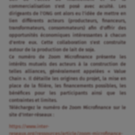
commercialisation s’est posé avec acuité. Les
dirigeants de l’ONG ont alors eu l’idée de mettre en
lien différents acteurs (producteurs, financeurs,
transformateurs, consommateurs) afin d’offrir des
opportunités économiques intéressantes à chacun
d’entre eux. Cette collaboration s’est construite
autour de la production de lait de soja.
Ce numéro de Zoom Microfinance présente les
intérêts mutuels des acteurs à la construction de
telles alliances, généralement appelées « Value
Chain ». Il détaille les origines du projet, la mise en
place de la filière, les financements possibles, les
bénéfices pour les participants ainsi que les
contraintes et limites.
Téléchargez le numéro de Zoom Microfinance sur le
site d’Inter-réseaux :
https://www.inter-
reseaux.org/ressources/article/zoom-microfinance-