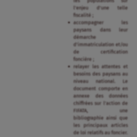
les populations sur
l’enjeu d’une telle
fiscalité ;
accompagner les
paysans dans leur
démarche
d’immatriculation et/ou
de certification
foncière ;
relayer les attentes et
besoins des paysans au
niveau national. Le
document comporte en
annexe des données
chiffrées sur l’action de
FIFATA, une
bibliographie ainsi que
les principaux articles
de loi relatifs au foncier.