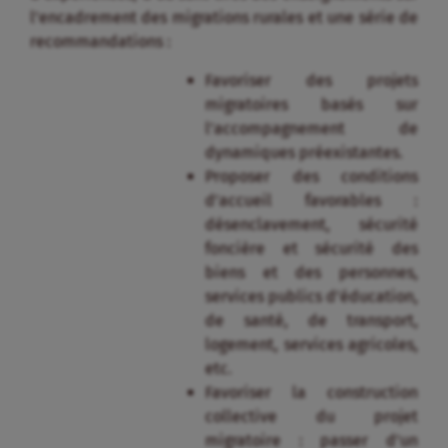
l’encadrement des migrations rurales et une série de
recommandations :
Favoriser des projets
migratoires basés sur
l’accompagnement de
dynamiques préexistantes.
Proposer des conditions
d’accueil favorables :
désenclavement, sécurité
foncière et sécurité des
biens et des personnes,
services publics d’éducation,
de santé, de transport,
logement, services agricoles,
etc.
Favoriser la construction
collective du projet
migratoire : passer d’un