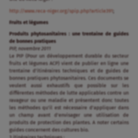
http://www.reca-niger.org/spip.php?article391
;
Fruits et légumes
Produits phytosanitaires : une trentaine de guides
de bonnes pratiques
PIP, novembre 2011
Le PIP (Pour un développement durable du secteur
fruits et légumes ACP) vient de publier en ligne une
trentaine d’itinéraires techniques et de guides de
bonnes pratiques phytosanitaires. Ces documents se
veulent aussi exhaustifs que possible sur les
différentes méthodes de lutte applicables contre un
ravageur ou une maladie et présentent donc toutes
les méthodes qu’il est nécessaire d’appliquer dans
un champ avant d’envisager une utilisation de
produits de protection des plantes. A noter certains
guides concernent des cultures bio.
3 itinéraires techniques :