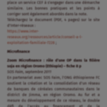
place un service CEF à s’engager dans une démarche
similaire. Les bonnes pratiques et les points à
corriger sont également abordés dans la note.
Téléchargez le document (PDF, 4 pages) sur le site
d’Inter-réseaux :
https://www.inter-
reseaux.org/ressources/article/conseil-a-l-
exploitation-familiale-7228
;
Microfinance
Zoom Microfinance : rôle d’une OP dans la filière
soja en région Oromo (Ethiopie) – fiche 8 p
SOS Faim, septembre 2011
En partenariat avec SOS Faim, l’ONG éthiopienne FC
soutient la création et la consolidation d’un réseau
de banques de céréales communautaires dans le
district de Jimma, en région Oromo. Au fur et a
mesure du développement de ce réseau, le double
défi de l’accès au financement et de la