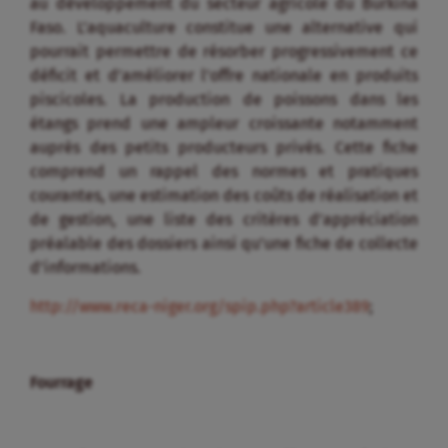
au développement du secteur agricole du Burkina
Faso. L’aquaculture constitue une alternative qui
pourrait permettre de résorber progressivement ce
déficit et d’améliorer l’offre nationale en produits
piscicoles. La production de poissons dans les
étangs prend une ampleur croissante notamment
auprès des petits producteurs privés. Cette fiche
comprend un rappel des normes et pratiques
courantes, une estimation des coûts de réalisation et
de gestion, une liste des critères d’appréciation
préalable des dossiers ainsi qu’une fiche de collecte
d’informations.
http://www.reca-niger.org/spip.php?article389
;
Fourrage