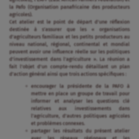
la Pafo (Organisation panafricaine des producteurs
agricoles).
Cet atelier est le point de départ d’une réflexion
destinée à s’assurer que les « organisations
d’agriculteurs familiaux et les petits producteurs au
niveau national, régional, continental et mondial
peuvent avoir une influence réelle sur les politiques
d’investissement dans l’agriculture ». La réunion a
fait l’objet d’un compte-rendu détaillant un plan
d’action général ainsi que trois actions spécifiques :
encourager la présidente de la PAFO à
mettre en place un groupe de travail pour
informer et analyser les questions clé
relatives aux investissements dans
l’agriculture, d’autres politiques agricoles
et problèmes connexes.
partager les résultats du présent atelier
avec les réseaux régionaux et les