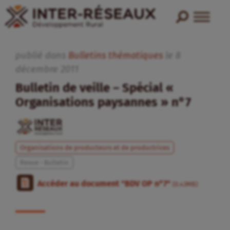
publié dans
Bulletins thématiques
le
8
décembre
2011
Bulletin de veille – Spécial «
Organisations paysannes » n°7
Organisations de producteurs et de productrices
Revue - Bulletin
Accéder au document "BDV OP n°7"
(0.43MB)