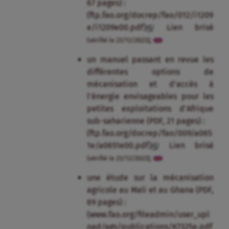
67 pages) :
(ftp.fao.org/docrep/fao/012/i1209
e/i1209e00.pdf)
Lien brisé
;
(vérifié le 23/12/2023)
un manuel passant en revue les
différentes options de
mécanisation et d’accès à
l’énergie envisageables pour les
petites exploitations d’Afrique
sub-saharienne (PDF, 21 pages) :
(ftp.fao.org/docrep/fao/009/a065
1e/a0651e00.pdf)
Lien brisé
;
(vérifié le 23/12/2023)
une étude sur la mécanisation
agricole au Mali et au Ghana (PDF,
69 pages) :
(www.fao.org/fileadmin/user_upl
oad/ags/publications/K7325e.pdf