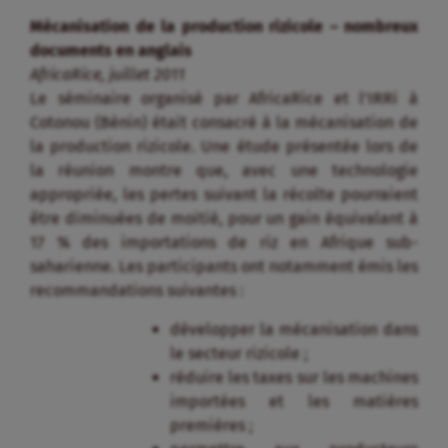
Mécanisation de la production rizicole – nombreux
documents en anglais
AfricaRice, juillet 2011
Le séminaire organisé par AfricaRice et l’IRRi à
Cotonou (Bénin) était consacré à la mécanisation de
la production rizicole. Une étude présentée lors de
la réunion montre que, avec une technologie
appropriée, les pertes suivant la récolte pourraient
être diminuées de moitié, pour un gain équivalant à
17 % des importations de riz en Afrique sub-
saharienne. Les participants ont notamment émis les
recommandations suivantes :
développer la mécanisation dans
le secteur rizicole ;
réduire les taxes sur les machines
importées et les matières
premières ;