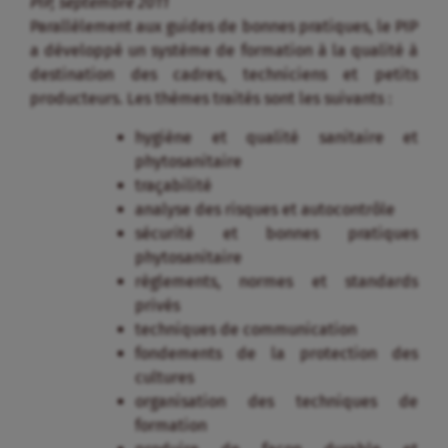
PIP, septembre 2011
Parallèlement aux guides de bonnes pratiques, le PIP
a développé un système de formation à la qualité à
destination des cadres, techniciens et petits
producteurs. Les thèmes traités sont les suivants :
hygiène et qualité sanitaire et
phytosanitaire
traçabilité
analyse des risques et autocontrôle
sécurité et bonnes pratiques
phytosanitaire
règlements, normes et standards
privés
techniques de communication
fondements de la protection des
cultures
organisation des techniques de
formation