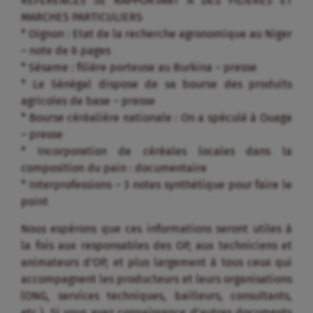
REFERENCES SE RAPPORTANT A DES FILIERES ET
MARCHES PARTICULIERS
* Oignon : Etat de la recherche agronomique au Niger
– note de 6 pages
* Sésame : filière porteuse au Burkina – presse
* Le Sénégal dispose de sa bourse des produits
agricoles de base – presse
* Bourse céréalière nationale : On a spéculé à Ouaga
– presse
* Incorporation de céréales locales dans la
composition du pain : documentaire
* Interprofessions – 3 notes synthétique pour faire le
point
Nous espérons que ces informations seront utiles à
la fois aux responsables des OP, aux techniciens et
animateurs d’OP, et plus largement à tous ceux qui
accompagnent les producteurs et leurs organisations
(ONG, services techniques, bailleurs, consultants,
etc.). Si vous avez connaissance d’autres documents