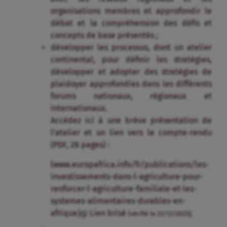
organisations membres et approfondir le
débat et la compréhension des défis et
concepts de base présentés ;
développer les processus, dont un atelier
continental, pour définir les stratégies,
développer et adopter des stratégies de
plaidoyer approfondies dans les différents
forums nationaux, régionaux et
internationaux.
Accédez ici à une brève présentation de
l’atelier et un lien vers le compte-rendu
(PDF, 28 pages) :
(www.europafrica.info/fr/publications/les-
investissements-dans-l-agriculture-pour-
renforcer-l-agriculture-familiale-et-les-
systemes-alimentaires-durables-en-
afrique)
Lien brisé
;
(vérifié le 23/12/2023)