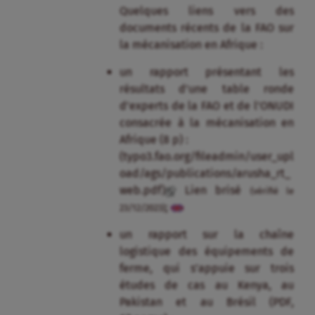
Quelques liens vers des
documents récents de la FAO sur
la mécanisation en Afrique :
un rapport présentant les
résultats d’une table ronde
d’experts de la FAO et de l’ONUDI
consacrée à la mécanisation en
Afrique (8 p) :
(typo3.fao.org/fileadmin/user_upl
oad/ags/publications/arusha_rt_
web.pdf)
Lien brisé
(vérifié le
;
23/12/2023)
un rapport sur la chaîne
logistique des équipements de
ferme, qui s’appuie sur trois
études de cas au Kenya, au
Pakistan et au Brésil (PDF,