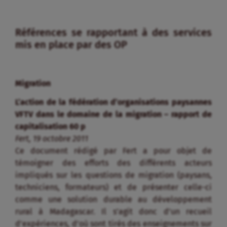
Références se rapportant à des services
mis en place par des OP
Migration
L’action de la fédération d’organisations paysannes
VFTV dans le domaine de la migration – rapport de
capitalisation 60 p
Fert, 19 octobre 2011
Ce document rédigé par Fert a pour objet de
témoigner des efforts des différents acteurs
impliqués sur les questions de migration (paysans,
techniciens, formateurs) et de présenter celle-ci
comme une solution durable au développement
rural à Madagascar. Il s’agit donc d’un recueil
d’expériences, d’où sont tirés des enseignements sur