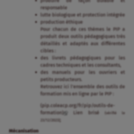
produire de façon durable et
responsable
lutte biologique et protection intégrée
production éthique
Pour chacun de ces thèmes le PIP a
produit deux outils pédagogiques très
détaillés et adaptés aux différentes
cibles :
des livrets pédagogiques pour les
cadres techniques et les consultants,
des manuels pour les ouvriers et
petits producteurs.
Retrouvez ici l’ensemble des outils de
formation mis en ligne par le PIP :
(pip.coleacp.org/fr/pip/outils-de-
formation)
Lien brisé
(vérifié le
;
23/12/2023)
Mécanisation