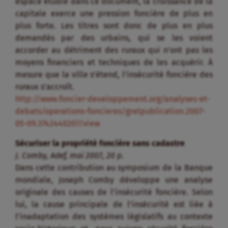
espace étudié dans ce document, la croissance de la
capitale exerce une pression foncière de plus en
plus forte. Les titres sont donc de plus en plus
demandés par des urbains, qui se les voient
accorder au détriment des ruraux qui n’ont pas les
moyens financiers et techniques de les acquérir. À
mesure que la ville s’étend, l’insécurité foncière des
ruraux s’accroît.
http://www.foncier-developpement.org/analyses-et-
debats/operations-foncieres/gretpublication.2007-
05-09.3742440207/view
Sécuriser la propriété foncière sans cadastre
J. Comby, Adef, mai 2007, 20 p.
Dans cette contribution au symposium de la Banque
mondiale, Joseph Comby développe une analyse
originale des causes de l’insécurité foncière. Selon
lui, la cause principale de l’insécurité est liée à
l’inadaptation des systèmes législatifs au contexte