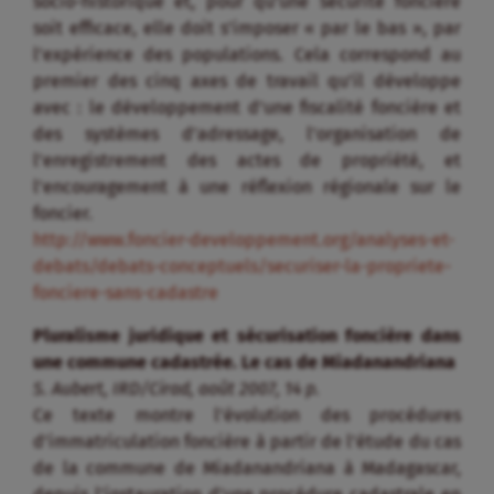
socio-historique et, pour qu’une sécurité foncière
soit efficace, elle doit s’imposer « par le bas », par
l’expérience des populations. Cela correspond au
premier des cinq axes de travail qu’il développe
avec : le développement d’une fiscalité foncière et
des systèmes d’adressage, l’organisation de
l’enregistrement des actes de propriété, et
l’encouragement à une réflexion régionale sur le
foncier.
http://www.foncier-developpement.org/analyses-et-
debats/debats-conceptuels/securiser-la-propriete-
fonciere-sans-cadastre
Pluralisme juridique et sécurisation foncière dans
une commune cadastrée. Le cas de Miadanandriana
S. Aubert, IRD/Cirad, août 2007, 14 p.
Ce texte montre l’évolution des procédures
d’immatriculation foncière à partir de l’étude du cas
de la commune de Miadanandriana à Madagascar,