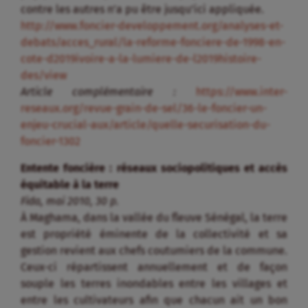
contre les autres n’a pu être jusqu’ici appliquée.
http://www.foncier-developpement.org/analyses-et-
debats/acces_rural/la-reforme-fonciere-de-1998-en-
cote-d2019ivoire-a-la-lumiere-de-l2019histoire-
des/view
Article complémentaire :
https://www.inter-
reseaux.org/revue-grain-de-sel/36-le-foncier-un-
enjeu-crucial-aux/article/quelle-securisation-du-
foncier-1302
Entente foncière : réseaux sociopolitiques et accès
équitable à la terre
Fida, mai 2010, 30 p.
À Maghama, dans la vallée du fleuve Sénégal, la terre
est propriété éminente de la collectivité et sa
gestion revient aux chefs coutumiers de la commune.
Ceux-ci répartissent annuellement et de façon
souple les terres inondables entre les villages et
entre les cultivateurs afin que chacun ait un bon