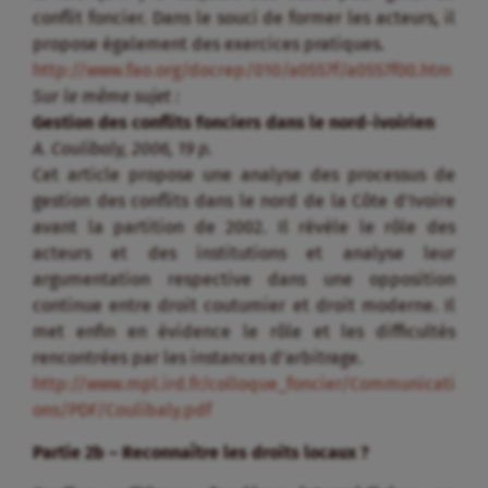
conflit foncier. Dans le souci de former les acteurs, il
propose également des exercices pratiques.
http://www.fao.org/docrep/010/a0557f/a0557f00.htm
Sur le même sujet :
Gestion des conflits fonciers dans le nord-ivoirien
A. Coulibaly, 2006, 19 p.
Cet article propose une analyse des processus de
gestion des conflits dans le nord de la Côte d’Ivoire
avant la partition de 2002. Il révèle le rôle des
acteurs et des institutions et analyse leur
argumentation respective dans une opposition
continue entre droit coutumier et droit moderne. Il
met enfin en évidence le rôle et les difficultés
rencontrées par les instances d’arbitrage.
http://www.mpl.ird.fr/colloque_foncier/Communicati
ons/PDF/Coulibaly.pdf
Partie 2b – Reconnaître les droits locaux ?