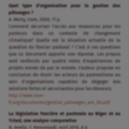
Quel type d’organisation pour la gestion des
pâturages ?
A. Marty, Iram, 2000, 17 p.
Comment sécuriser l’accès aux ressources pour les
pasteurs dans un contexte de changement
climatique? Quelle est la situation actuelle de la
question du foncier pastoral ? C’est à ces questions
que ce document apporte une réponse. Les propos
sont renforcés par quatre notes d’expériences de
projets menés de par le monde. L’auteur propose en
conclusion de réunir les acteurs du pastoralisme au
sein d’organisations capables de dégager des
solutions fortes et sécurisantes pour les éleveurs.
http://www.iram-
fr.org/documents/gestion_paturages_am_00.pdf
La législation foncière et pastorale au Niger et au
Tchad, une analyse comparative
N. Avella, F. Reounoudji, avril 2010, 8 p.