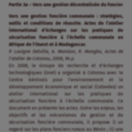
Partie 3a – Vers une gestion décentralisée du foncier
Vers une gestion foncière communale : stratégies,
outils et conditions de réussite. Actes de l’atelier
international d’échanges sur les pratiques de
sécurisation foncière à l’échelle communale en
Afrique de l’Ouest et à Madagascar.
P. Lavigne Delville, A. Mansion, R. Mongbo, Actes de
l’atelier de Cotonou, 2008, 94 p.
En 2008, le Groupe de recherche et d’échanges
technologiques (Gret) a organisé à Cotonou avec le
Centre béninois pour l’environnement et le
développement économique et social (Cebedes) un
atelier international sur les pratiques de
sécurisation foncière à l’échelle communale. Ce
document en présente les actes. Outre les enjeux, les
objectifs et les mécanismes de gestion et de
sécurisation foncière communale, il propose i) un
regard sur les plans fonciers ruraux au Bénin ; ii) une