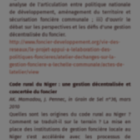
analyse de l’articulation entre politique nationale
de développement, aménagement du territoire et
sécurisation foncière communale ; iii) d’ouvrir le
débat sur les perspectives et les défis d’une gestion
décentralisée du foncier.
http://www.foncier-developpement.org/vie-des-
reseaux/le-projet-appui-a-lelaboration-des-
politiques-foncieres/atelier-dechanges-sur-la-
gestion-fonciere-a-lechelle-communale/actes-de-
latelier/view
Code rural du Niger : une gestion décentralisée et
concertée du foncier
AK. Mamadou, J. Pennec, in Grain de Sel n°36, mars
2010
Quelles sont les origines du code rural au Niger ?
Comment se traduit-il sur le terrain ? La mise en
place des institutions de gestion foncière locale au
Niger s’est accélérée avec les processus de