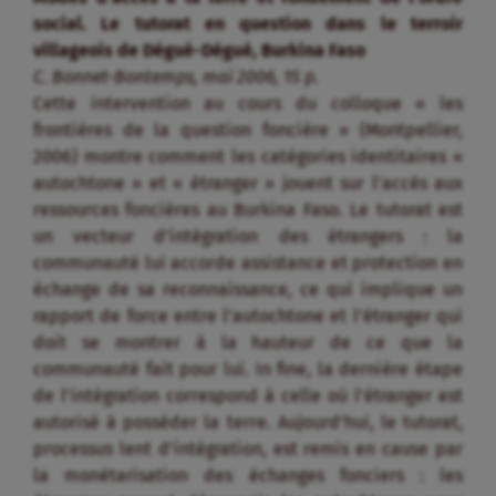
social. Le tutorat en question dans le terroir
villageois de Dégué-Dégué, Burkina Faso
C. Bonnet-Bontemps, mai 2006, 15 p.
Cette intervention au cours du colloque « les
frontières de la question foncière » (Montpellier,
2006) montre comment les catégories identitaires «
autochtone » et « étranger » jouent sur l’accès aux
ressources foncières au Burkina Faso. Le tutorat est
un vecteur d’intégration des étrangers : la
communauté lui accorde assistance et protection en
échange de sa reconnaissance, ce qui implique un
rapport de force entre l’autochtone et l’étranger qui
doit se montrer à la hauteur de ce que la
communauté fait pour lui. In fine, la dernière étape
de l’intégration correspond à celle où l’étranger est
autorisé à posséder la terre. Aujourd’hui, le tutorat,
processus lent d’intégration, est remis en cause par
la monétarisation des échanges fonciers : les