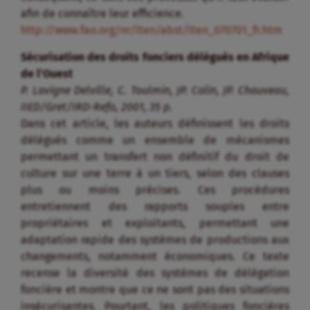
afin de connaître leur efficience.
http://www.fao.org/nr/lten/abst/lten_070701_fr.htm
Sécurisation des droits fonciers délégués en Afrique
de l’Ouest
P. Lavigne Delville, C. Toulmin, JP. Colin, JP. Chauveau,
IIED/Gret/IRD-Refo, 2001, 35 p.
Dans cet article, les auteurs définissent les droits
délégués comme un ensemble de mécanismes
permettant un transfert non définitif du droit de
culture sur une terre à un tiers, selon des clauses
plus ou moins précises. Ces procédures
entretiennent des rapports souples entre
propriétaires et exploitants, permettant une
adaptation rapide des systèmes de productions aux
changements, notamment économiques. Ce texte
recense la diversité des systèmes de délégation
foncière et montre que ce ne sont pas des situations
insécurisantes. Pourtant, les politiques foncières