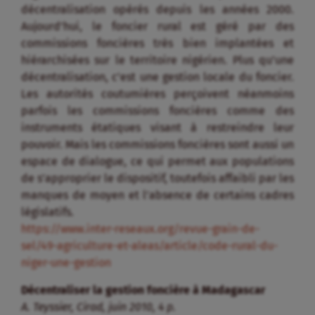
décentralisation opérés depuis les années 2000.
Aujourd’hui, le foncier rural est géré par des
commissions foncières très bien implantées et
hiérarchisées sur le territoire nigérien. Plus qu’une
décentralisation, c’est une gestion locale du foncier.
Les autorités coutumières perçoivent néanmoins
parfois les commissions foncières comme des
instruments étatiques visant à restreindre leur
pouvoir. Mais les commissions foncières sont aussi un
espace de dialogue, ce qui permet aux populations
de s’approprier le dispositif, toutefois affaibli par les
manques de moyen et l’absence de certains cadres
législatifs.
https://www.inter-reseaux.org/revue-grain-de-
sel/49-agriculture-et-aleas/article/code-rural-du-
niger-une-gestion
Décentraliser la gestion foncière à Madagascar
A. Teyssier, Cirad, juin 2010, 4 p.