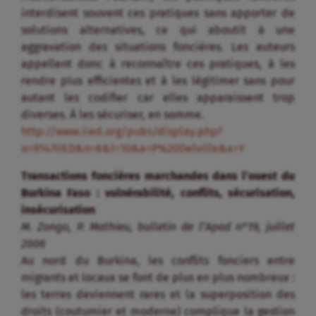
interdisent souvent ces pratiques sans apporter de
solutions alternatives, ce qui aboutit à une
aggravation des situations foncières. Les auteurs
appellent donc à reconnaître ces pratiques, à les
rendre plus efficientes et à les légitimer sans pour
autant les codifier car elles apparaissent trop
diverses. À les sécuriser, en somme.
http://www.iied.org/pubs/display.php?
o=9147IIED&n=6&l=10&a=P%20Delville&x=Y
Transactions foncières marchandes dans l’ouest du
Burkina Faso : vulnérabilité, conflits, sécurisation,
insécurisation
M. Zongo, P. Mathieu, bulletin de l’Apad n°19, juillet
2006
Au nord du Burkina, les conflits fonciers entre
migrants et locaux se font de plus en plus nombreux :
les terres deviennent rares et la superposition des
droits (coutumier et moderne) complique la gestion