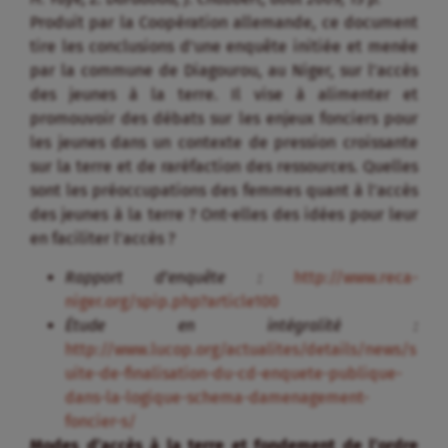
Produit par la Coopération allemande, ce document
tire les conclusions d’une enquête initiée et menée
par la commune de Diagourou, au Niger, sur l’accès
des jeunes à la terre. Il vise à alimenter et
promouvoir des débats sur les enjeux fonciers pour
les jeunes dans un contexte de pression croissante
sur la terre et de raréfaction des ressources. Quelles
sont les préoccupations des femmes quant à l’accès
des jeunes à la terre ? Ont-elles des idées pour leur
en faciliter l’accès ?
Rapport d’enquête :
http://www.reca-
niger.org/spip.php?article100
Étude en intégralité :
http://www.lucop.org/actualites/details/news/s
uite-de-finalisation-du-cd-enquete-publique-
dans-la-logique-schema-damenagement-
foncier-s/
Modes d’accès à la terre et fondement de l’ordre