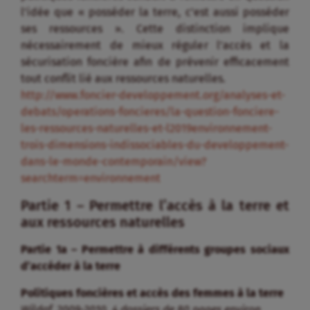
l’idée que « posséder la terre, c’est aussi posséder
ses ressources ». Cette distinction implique
nécessairement de mieux réguler l’accès et la
sécurisation foncière afin de prévenir efficacement
tout conflit lié aux ressources naturelles.
http://www.foncier-developpement.org/analyses-et-
debats/operations-foncieres/la-question-fonciere-
les-ressources-naturelles-et-l2019environnement-
trois-dimensions-indissociables-du-developpement-
dans-le-monde-contemporain/view?
searchterm=environnement
Partie 1 – Permettre l’accès à la terre et
aux ressources naturelles
Partie 1a – Permettre à différents groupes sociaux
d’accéder à la terre
Politiques foncières et accès des femmes à la terre
Wildaf, 2009-2010, 4 dossiers de 80 pages environ