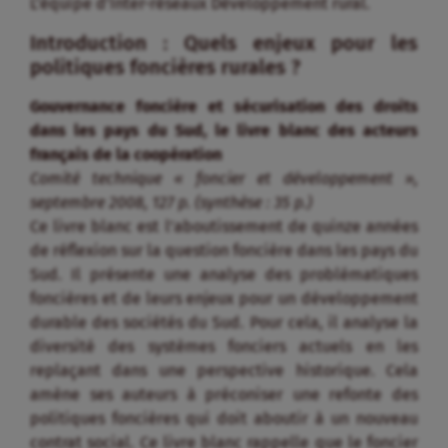
L’équipe d’Inter-réseaux Développement rural.
Introduction : Quels enjeux pour les
politiques foncières rurales ?
Gouvernance foncière et sécurisation des droits
dans les pays du Sud, le livre blanc des acteurs
français de la coopération
Comité technique « foncier et développement »,
septembre 2008, 127 p. (synthèse : 35 p.)
Ce livre blanc est l’aboutissement de quinze années
de réflexion sur la question foncière dans les pays du
Sud. Il présente une analyse des problématiques
foncières et de leurs enjeux pour un développement
durable des sociétés du Sud. Pour cela, il analyse la
diversité des systèmes fonciers actuels en les
replaçant dans une perspective historique. Cela
amène ses auteurs à préconiser une refonte des
politiques foncières qui doit aboutir à un nouveau
contrat social. Ce livre blanc rappelle que le foncier