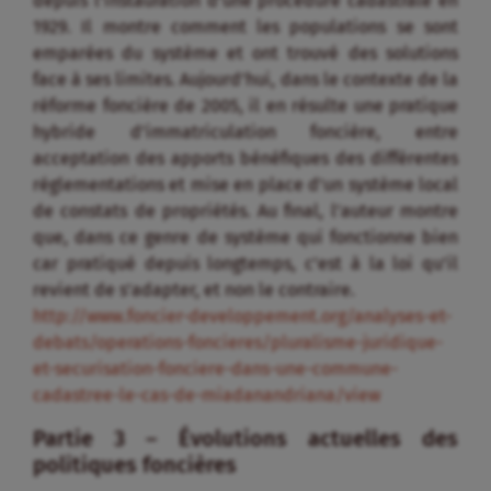
depuis l’instauration d’une procédure cadastrale en
1929. Il montre comment les populations se sont
emparées du système et ont trouvé des solutions
face à ses limites. Aujourd’hui, dans le contexte de la
réforme foncière de 2005, il en résulte une pratique
hybride d’immatriculation foncière, entre
acceptation des apports bénéfiques des différentes
réglementations et mise en place d’un système local
de constats de propriétés. Au final, l’auteur montre
que, dans ce genre de système qui fonctionne bien
car pratiqué depuis longtemps, c’est à la loi qu’il
revient de s’adapter, et non le contraire.
http://www.foncier-developpement.org/analyses-et-
debats/operations-foncieres/pluralisme-juridique-
et-securisation-fonciere-dans-une-commune-
cadastree-le-cas-de-miadanandriana/view
Partie 3 – Évolutions actuelles des
politiques foncières