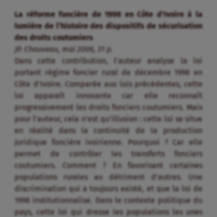
La réforme foncière de 1998 en Côte d’Ivoire à la
lumière de l’histoire des dispositifs de sécurisation
des droits coutumiers
JP. Chauveau, mai 2006, 31 p.
Dans cette contribution, l’auteur analyse la loi
portant régime foncier rural de décembre 1998 en
Côte d’Ivoire. Comparée aux lois précédentes, cette
loi apparaît innovante car elle reconnaît
progressivement les droits fonciers coutumiers. Mais
pour l’auteur, cela n’est qu’illusion : cette loi se situe
en réalité dans la continuité de la production
juridique foncière ivoirienne. Pourquoi ? Car elle
permet de contrôler les transferts fonciers
coutumiers. Comment ? En favorisant certaines
populations rurales au détriment d’autres. Une
discrimination qui a toujours existé, et que la loi de
1998 institutionnalise. Dans le contexte politique du
pays, cette loi qui dresse les populations les unes