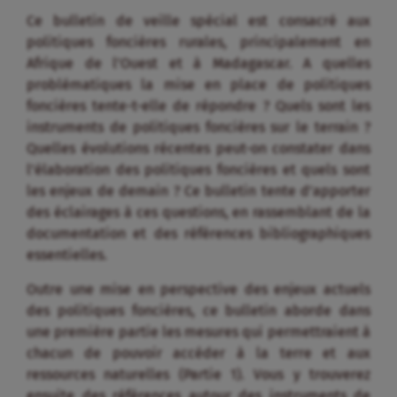
Ce bulletin de veille spécial est consacré aux
politiques foncières rurales, principalement en
Afrique de l’Ouest et à Madagascar. A quelles
problématiques la mise en place de politiques
foncières tente-t-elle de répondre ? Quels sont les
instruments de politiques foncières sur le terrain ?
Quelles évolutions récentes peut-on constater dans
l’élaboration des politiques foncières et quels sont
les enjeux de demain ? Ce bulletin tente d’apporter
des éclairages à ces questions, en rassemblant de la
documentation et des références bibliographiques
essentielles.
Outre une mise en perspective des enjeux actuels
des politiques foncières, ce bulletin aborde dans
une première partie les mesures qui permettraient à
chacun de pouvoir accéder à la terre et aux
ressources naturelles (Partie 1). Vous y trouverez
ensuite des références autour des instruments de