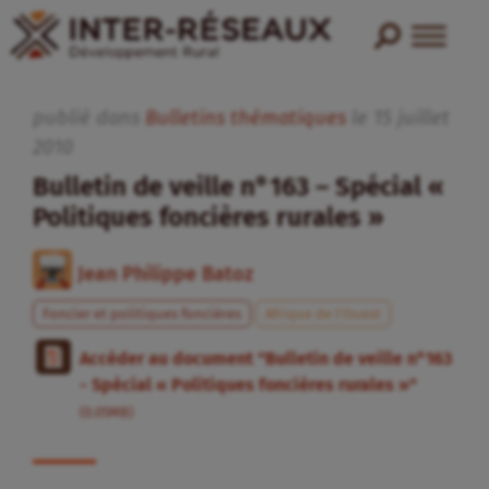
publié dans
Bulletins thématiques
le
15
juillet
2010
Bulletin de veille n°163 – Spécial «
Politiques foncières rurales »
Jean Philippe Batoz
Foncier et politiques foncières
Afrique de l’Ouest
Accéder au document "Bulletin de veille n°163
- Spécial « Politiques foncières rurales »"
(0.05MB)