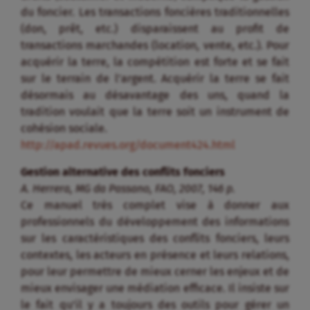
du foncier. Les transactions foncières traditionnelles
(don, prêt, etc.) disparaissent au profit de
transactions marchandes (location, vente, etc.). Pour
acquérir la terre, la compétition est forte et se fait
sur le terrain de l’argent. Acquérir la terre se fait
désormais au désavantage des uns, quand la
tradition voulait que la terre soit un instrument de
cohésion sociale.
http://apad.revues.org/document424.html
Gestion alternative des conflits fonciers
A. Herrera, MG da Passano, FAO, 2007, 146 p.
Ce manuel très complet vise à donner aux
professionnels du développement des informations
sur les caractéristiques des conflits fonciers, leurs
contextes, les acteurs en présence et leurs relations,
pour leur permettre de mieux cerner les enjeux et de
mieux envisager une médiation efficace. Il insiste sur
le fait qu’il y a toujours des outils pour gérer un