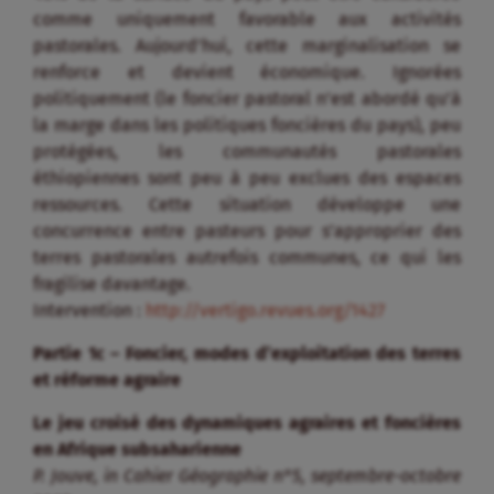
comme uniquement favorable aux activités
pastorales. Aujourd’hui, cette marginalisation se
renforce et devient économique. Ignorées
politiquement (le foncier pastoral n’est abordé qu’à
la marge dans les politiques foncières du pays), peu
protégées, les communautés pastorales
éthiopiennes sont peu à peu exclues des espaces
ressources. Cette situation développe une
concurrence entre pasteurs pour s’approprier des
terres pastorales autrefois communes, ce qui les
fragilise davantage.
Intervention :
http://vertigo.revues.org/1427
Partie 1c – Foncier, modes d’exploitation des terres
et réforme agraire
Le jeu croisé des dynamiques agraires et foncières
en Afrique subsaharienne
P. Jouve, in Cahier Géographie n°5, septembre-octobre