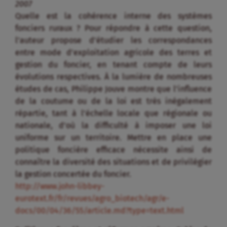
2007
Quelle est la cohérence interne des systèmes
fonciers ruraux ? Pour répondre à cette question,
l’auteur propose d’étudier les correspondances
entre mode d’exploitation agricole des terres et
gestion du foncier, en tenant compte de leurs
évolutions respectives. À la lumière de nombreuses
études de cas, Philippe Jouve montre que l’influence
de la coutume ou de la loi est très inégalement
répartie, tant à l’échelle locale que régionale ou
nationale, d’où la difficulté à imposer une loi
uniforme sur un territoire. Mettre en place une
politique foncière efficace nécessite ainsi de
connaître la diversité des situations et de privilégier
la gestion concertée du foncier.
http://www.john-libbey-
eurotext.fr/fr/revues/agro_biotech/agr/e-
docs/00/04/36/55/article.md?type=text.html