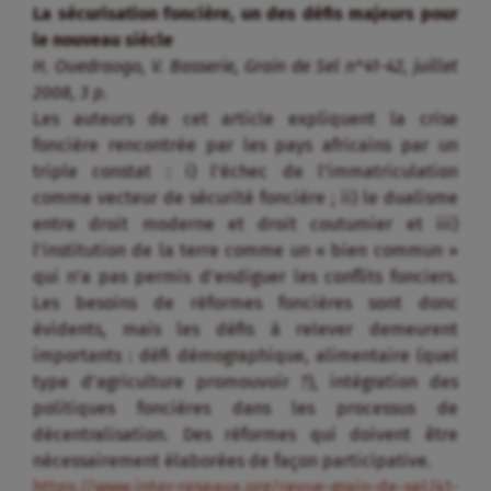
La sécurisation foncière, un des défis majeurs pour
le nouveau siècle
H. Ouedraogo, V. Basserie, Grain de Sel n°41-42, juillet
2008, 3 p.
Les auteurs de cet article expliquent la crise
foncière rencontrée par les pays africains par un
triple constat : i) l’échec de l’immatriculation
comme vecteur de sécurité foncière ; ii) le dualisme
entre droit moderne et droit coutumier et iii)
l’institution de la terre comme un « bien commun »
qui n’a pas permis d’endiguer les conflits fonciers.
Les besoins de réformes foncières sont donc
évidents, mais les défis à relever demeurent
importants : défi démographique, alimentaire (quel
type d’agriculture promouvoir ?), intégration des
politiques foncières dans les processus de
décentralisation. Des réformes qui doivent être
nécessairement élaborées de façon participative.
https://www.inter-reseaux.org/revue-grain-de-sel/41-