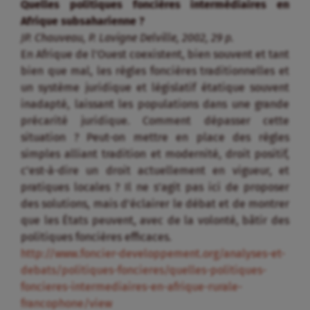
Quelles politiques foncières intermédiaires en
Afrique subsaharienne ?
JP. Chauveau, P. Lavigne Delville, 2002, 29 p.
En Afrique de l’Ouest coexistent, bien souvent et tant
bien que mal, les règles foncières traditionnelles et
un système juridique et législatif étatique souvent
inadapté, laissant les populations dans une grande
précarité juridique. Comment dépasser cette
situation ? Peut-on mettre en place des règles
simples alliant tradition et modernité, droit positif,
c’est-à-dire un droit actuellement en vigueur, et
pratiques locales ? Il ne s’agit pas ici de proposer
des solutions, mais d’éclairer le débat et de montrer
que les États peuvent, avec de la volonté, bâtir des
politiques foncières efficaces.
http://www.foncier-developpement.org/analyses-et-
debats/politiques-foncieres/quelles-politiques-
foncieres-intermediaires-en-afrique-rurale-
francophone/view