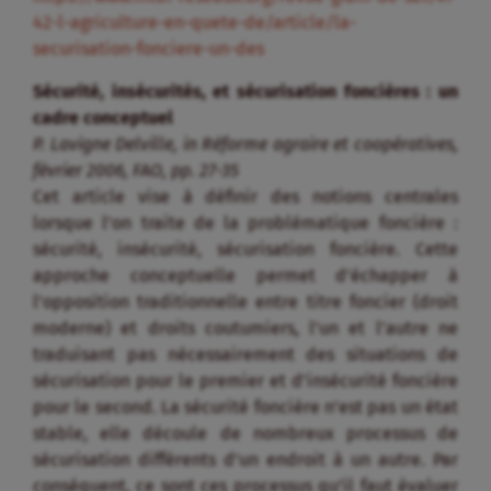
42-l-agriculture-en-quete-de/article/la-
securisation-fonciere-un-des
Sécurité, insécurités, et sécurisation foncières : un
cadre conceptuel
P. Lavigne Delville, in Réforme agraire et coopératives,
février 2006, FAO, pp. 27-35
Cet article vise à définir des notions centrales
lorsque l’on traite de la problématique foncière :
sécurité, insécurité, sécurisation foncière. Cette
approche conceptuelle permet d’échapper à
l’opposition traditionnelle entre titre foncier (droit
moderne) et droits coutumiers, l’un et l’autre ne
traduisant pas nécessairement des situations de
sécurisation pour le premier et d’insécurité foncière
pour le second. La sécurité foncière n’est pas un état
stable, elle découle de nombreux processus de
sécurisation différents d’un endroit à un autre. Par
conséquent, ce sont ces processus qu’il faut évaluer