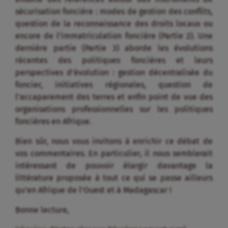
sécurisation foncière : modes de gestion des conflits,
question de la reconnaissance des droits locaux ou
encore de l’immatriculation foncière (Partie 2). Une
dernière partie (Partie 3) aborde les évolutions
récentes des politiques foncières et leurs
perspectives d’évolution : gestion décentralisée du
foncier, initiatives régionales, question de
l’accaparement des terres et enfin point de vue des
organisations professionnelles sur les politiques
foncières en Afrique.
Bien sûr, nous vous invitons à enrichir ce débat de
vos commentaires. En particulier, il nous semblerait
intéressant de pouvoir élargir davantage la
littérature proposée à tout ce qui se passe ailleurs
qu’en Afrique de l’Ouest et à Madagascar !
Bonne lecture,