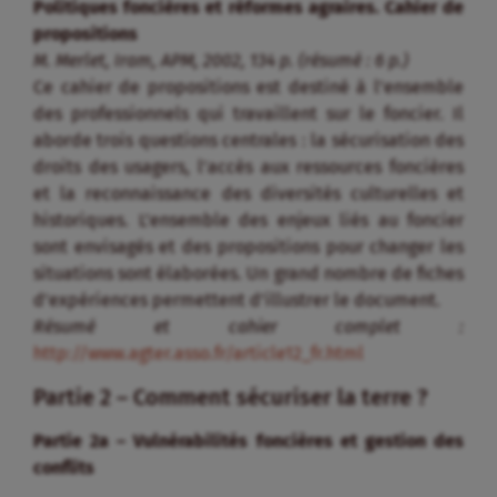
Politiques foncières et réformes agraires. Cahier de
propositions
M. Merlet, Iram, APM, 2002, 134 p. (résumé : 6 p.)
Ce cahier de propositions est destiné à l’ensemble
des professionnels qui travaillent sur le foncier. Il
aborde trois questions centrales : la sécurisation des
droits des usagers, l’accès aux ressources foncières
et la reconnaissance des diversités culturelles et
historiques. L’ensemble des enjeux liés au foncier
sont envisagés et des propositions pour changer les
situations sont élaborées. Un grand nombre de fiches
d’expériences permettent d’illustrer le document.
Résumé et cahier complet :
http://www.agter.asso.fr/article12_fr.html
Partie 2 – Comment sécuriser la terre ?
Partie 2a – Vulnérabilités foncières et gestion des
conflits