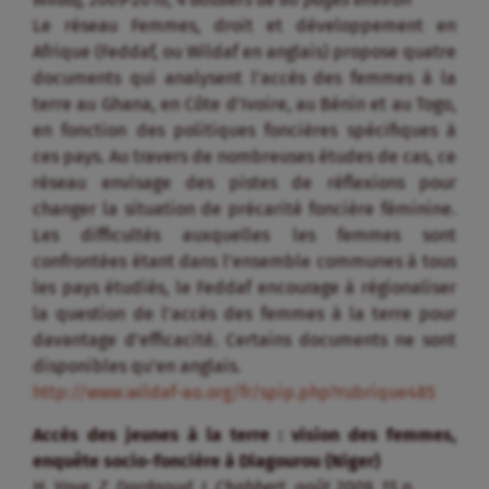
Le réseau Femmes, droit et développement en
Afrique (Feddaf, ou Wildaf en anglais) propose quatre
documents qui analysent l’accès des femmes à la
terre au Ghana, en Côte d’Ivoire, au Bénin et au Togo,
en fonction des politiques foncières spécifiques à
ces pays. Au travers de nombreuses études de cas, ce
réseau envisage des pistes de réflexions pour
changer la situation de précarité foncière féminine.
Les difficultés auxquelles les femmes sont
confrontées étant dans l’ensemble communes à tous
les pays étudiés, le Feddaf encourage à régionaliser
la question de l’accès des femmes à la terre pour
davantage d’efficacité. Certains documents ne sont
disponibles qu’en anglais.
http://www.wildaf-ao.org/fr/spip.php?rubrique485
Accès des jeunes à la terre : vision des femmes,
enquête socio-foncière à Diagourou (Niger)
H. Yaye, Z. Dardaoud, J. Chabbert, août 2009, 15 p.