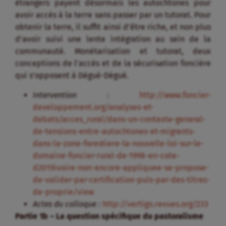
étrangers payent désormais les autochtones pour
avoir accès à la terre sans passer par un tutorat. Pour
obtenir la terre, il suffit ainsi d’être riche, et non plus
d’avoir suivi une lente intégration au sein de la
communauté. Monétarisation et tutorat, deux
conceptions de l’accès et de la sécurisation foncière
qui s’opposent à Dégué-Dégué.
Intervention :
http://www.foncier-
developpement.org/analyses-et-
debats/acces_rural/dans-un-contexte-general-
de-tensions-entre-autochtones-et-migrants-
dans-la-zone-forestiere-la-nouvelle-loi-sur-le-
domaine-foncier-rural-de-1998-en-cote-
d2019ivoire-non-encore-appliquee-se-propose-
de-valider-par-certification-puis-par-des-titres-
de-proprie/view
Actes du colloque :
http://vertigo.revues.org/233
Partie 1b – La question spécifique du pastoralisme