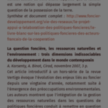
est une notion qui dépasse largement la simple
question de la possession de la terre.
Synthèse et document complet :
http://www.foncier-
developpement.org/vie-des-reseaux/le-projet-
appui-a-lelaboration-des-politiques-foncieres/le-
livre-blanc-sur-les-politiques-foncieres-des-acteurs-
francais-de-la-cooperation
La question foncière, les ressources naturelles et
l’environnement : trois dimensions indissociables
du développement dans le monde contemporain
A. Karsenty, A. Binot, Cirad, novembre 2007, 3 p.
Cet article introductif à un hors-série de la revue
Vertigo évoque l’évolution des enjeux liés au foncier
depuis une vingtaine d’année, notamment suite à
l’émergence des préoccupations environnementales.
Les auteurs montrent que l’intégration de la gestion
des ressources naturelles dans les questions de
politiques foncières conduit à remettre en question