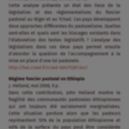
Cette analyse présente un état des lieux de la
législation et des réglementations du foncier
pastoral au Niger et au Tchad. Ces pays développent
deux approches différentes du pastoralisme. Quelles
sont-elles et quels sont les blocages existants dans
l’élaboration des textes législatifs ? L’analyse des
législations dans ces deux pays permet ensuite
d’aborder la question de l’accompagnement à la
mise en place d’une loi pastorale.
http://hal.cirad.fr/cirad-00471281/en/
Régime foncier pastoral en Ethiopie
J. Helland, mai 2006, 9 p.
Dans cette contribution, John Helland montre la
fragilité des communautés pastorales éthiopiennes
qui ont toujours été socialement marginalisées.
Cette situation perdure alors que les pasteurs
représentent 10% de la population éthiopienne et
40% de la surface du pays peut être considérée