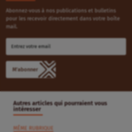
Abonnez-vous à nos publications et bulletins
pour les recevoir directement dans votre boîte
mail.
Autres articles qui pourraient vous
intéresser
MÊME RUBRIQUE