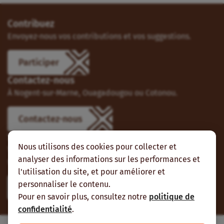
Contribuez
Envoyez-nous vos contributions et vos suggestions.
Participer
Contactez-nous
À Nogent-sur-Marne, Ouagadougou ou Cotonou.
Contactez-nous
Suivez-nous
Nous utilisons des cookies pour collecter et
Vous pouvez aussi vous abonner à nos flux RSS et nous
analyser des informations sur les performances et
suivre sur les réseaux sociaux.
l'utilisation du site, et pour améliorer et
personnaliser le contenu.
Pour en savoir plus, consultez notre
politique de
confidentialité
.