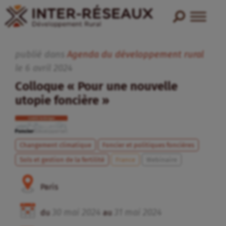
publié dans
Agenda du développement rural
le
6
avril
2024
Colloque « Pour une nouvelle
utopie foncière »
Changement climatique
Foncier et politiques foncières
Sols et gestion de la fertilité
France
Webinaire
Paris
30
mai
2024
31
mai
2024
du
au