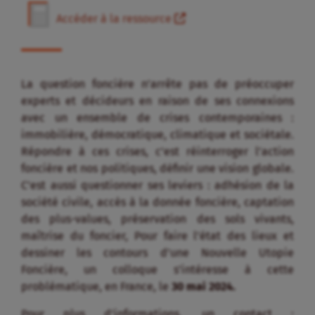
Accéder à la ressource
La question foncière n’arrête pas de préoccuper
experts et décideurs en raison de ses connexions
avec un ensemble de crises contemporaines :
immobilière, démocratique, climatique et sociétale.
Répondre à ces crises, c’est réinterroger l’action
foncière et nos politiques, définir une vision globale.
C’est aussi questionner ses leviers : adhésion de la
société civile, accès à la donnée foncière, captation
des plus-values, préservation des sols vivants,
maîtrise du foncier, Pour faire l’état des lieux et
dessiner les contours d’une Nouvelle Utopie
Foncière, un colloque s’intéresse à cette
problématique, en France, le
30 mai 2024.
Pour plus d’informations, un contact :