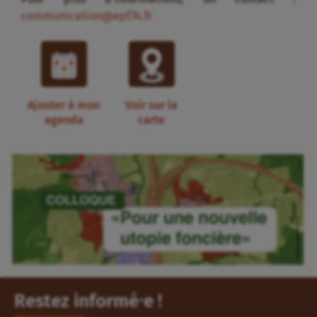
communication@epf74.fr
Ajouter à mon
Voir sur la
agenda
carte
Restez informé⸱e !