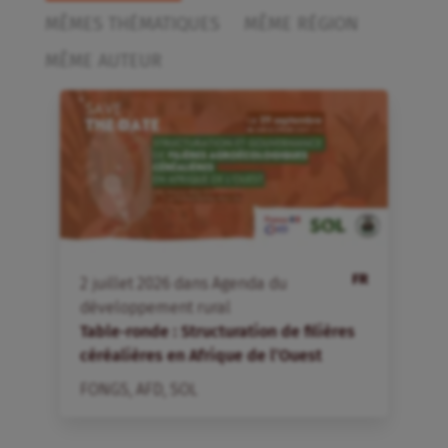
MÊMES THÉMATIQUES
MÊME RÉGION
MÊME AUTEUR
FR
2
juillet
2026
dans
Agenda du
développement rural
Table-ronde : Structuration de filières
céréalières en Afrique de l’Ouest
FONGS
,
AFD
,
SOL
1