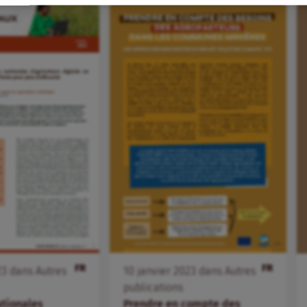
FR
FR
10
janvier
2023
dans
Autres
23
dans
Autres
publications
Prendre en compte des
ationales