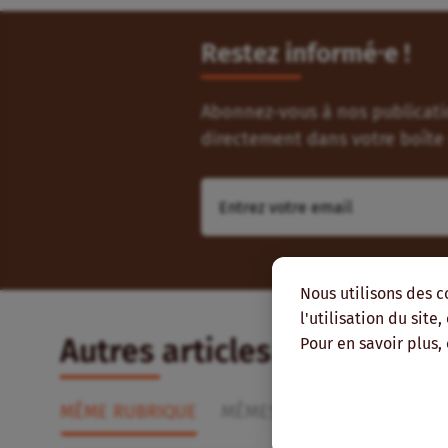
Restez informé⸱e !
Abonnez-vous à nos publicatio
directement dans votre boîte 
Nous utilisons des c
l'utilisation du site
Autres articles qui pourra
Pour en savoir plus,
MÊME RUBRIQUE
MÊMES THÉMATIQUES
MÊ