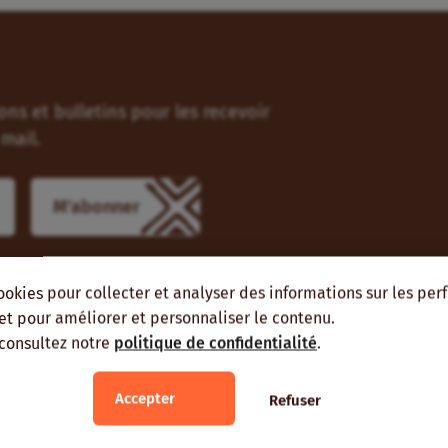
ns et bulletins pour les recevoir
mail.
M'abonner
ookies pour collecter et analyser des informations sur les pe
, et pour améliorer et personnaliser le contenu.
ient vous intéresser
 consultez notre
politique de confidentialité
.
Accepter
Refuser
ME RÉGION
MÊMES AUTEURS