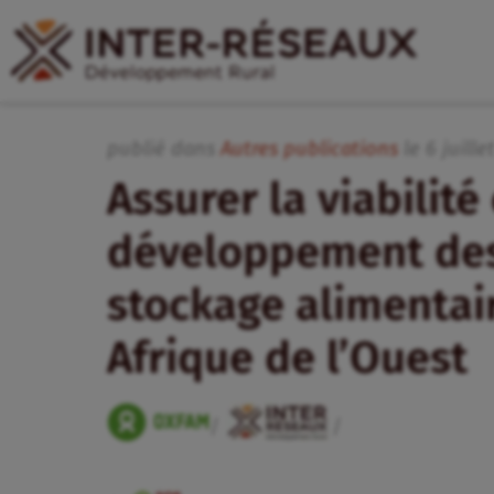
publié dans
Autres publications
le
6
juille
Assurer la viabilit
développement des
stockage alimentai
Afrique de l’Ouest
/
/