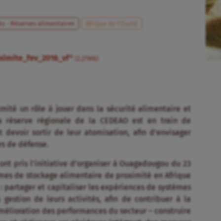
ks - Réserves alimentaires
Afrique de l’Ouest
oximite_fev_2016_vf"
(2.27MB)
ité un rôle à jouer dans la sécurité alimentaire et
a réserve régionale de la CEDEAO est en train de
t devoir sortir de leur atomisation, afin d’envisager
es de défense.
nt pris l’initiative d’organiser à Ouagadougou du 23
èmes de stockage alimentaire de proximité en Afrique
s : partager et capitaliser les expériences de systèmes
gestion de leurs activités, afin de contribuer à la
amélioration des performances du secteur – construire