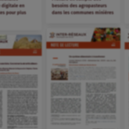
besoins des agropasteurs
 digitale en
dans les communes minières
tes pour plus