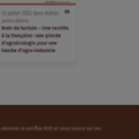
FR
12
juillet
2022
dans
Autres
publications
Note de lecture – Une recette
à la française : une pincée
d’agroécologie pour une
louche d’agro-industrie
abonner à nos flux RSS et nous suivre sur les