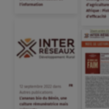
l'information
d’agriculture
Afrique : Pis
d’efficacité
FR
12
septembre
2022
dans
Autres publications
L’ananas bio du Bénin, une
culture rémunératrice mais