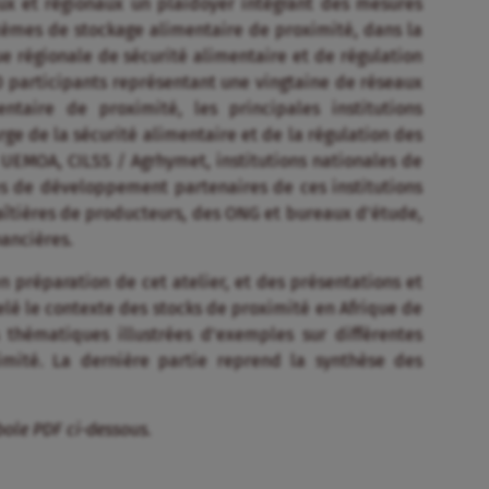
ux et régionaux un plaidoyer intégrant des mesures
tèmes de stockage alimentaire de proximité, dans la
ue régionale de sécurité alimentaire et de régulation
0 participants représentant une vingtaine de réseaux
ntaire de proximité, les principales institutions
rge de la sécurité alimentaire et de la régulation des
UEMOA, CILSS / Agrhymet, institutions nationales de
es de développement partenaires de ces institutions
faîtières de producteurs, des ONG et bureaux d’étude,
nancières.
n préparation de cet atelier, et des présentations et
elé le contexte des stocks de proximité en Afrique de
 thématiques illustrées d’exemples sur différentes
imité. La dernière partie reprend la synthèse des
bole PDF ci-dessous.