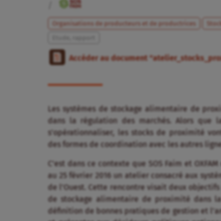
/
Organisations de producteurs et de productrices
Stoc
Etude, rapport
Accéder au document "atelier_stocks_pr
Les systèmes de stockage alimentaire de proxim
dans la régulation des marchés. Alors que l
s’opérationnaliser, les stocks de proximité von
des formes de coordination avec les autres lign
C’est dans ce contexte que SOS Faim et OXFAM o
au 25 février 2016 un atelier consacré aux syst
de l’Ouest. Cette rencontre visait deux objectif
de stockage alimentaire de proximité dans la 
définition de bonnes pratiques de gestion et l’