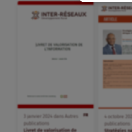
FR
3
janvier
2024
dans
Autres
4
octobre
20
publications
publications
Livret de valorisation de
Stratégies n