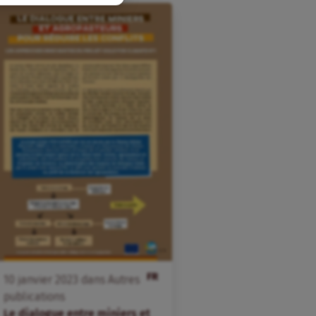
FR
10
janvier
2023
dans
Autres
publications
Le dialogue entre miniers et