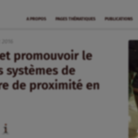
A PROPOS
PAGES THÉMATIQUES
PUBLICATIONS
t
2016
é et promouvoir le
 systèmes de
re de proximité en