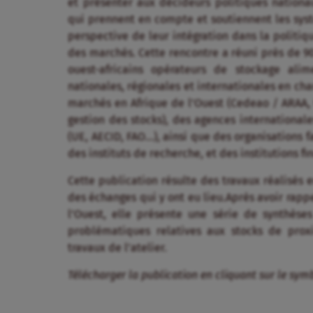
et présenter aux décideurs politiques nationa
qui prennent en compte et soutiennent les sys
perspective de leur intégration dans la politiq
des marchés. Cette rencontre a réuni près de 9
ouest-africains opérateurs de stockage alime
nationales, régionales et internationales en cha
marchés en Afrique de l’Ouest (Cedeao / ARAA, 
gestion des stocks), des agences international
(UE, AECID, FAO…), ainsi que des organisations 
des instituts de recherche, et des institutions fi
Cette publication résulte des travaux réalisés e
des échanges qui y ont eu lieu.Après avoir rapp
l’Ouest, elle présente une série de synthèses
problématiques relatives aux stocks de prox
travaux de l’atelier.
Télécharger la publication en cliquant sur le sym