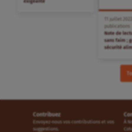
exigeante
11
juillet
202
publications
Note de lec
sans faim ; 
sécurité ali
To
Contribuez
Co
Envoyez-nous vos contributions et vos
À N
suggestions.
Cot