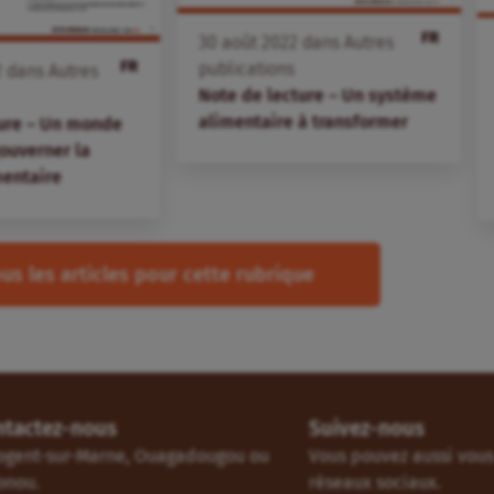
FR
30
août
2022
dans
Autres
FR
publications
2
dans
Autres
Note de lecture – Un système
alimentaire à transformer
ture – Un monde
gouverner la
mentaire
us les articles pour cette rubrique
ntactez-nous
Suivez-nous
ogent-sur-Marne, Ouagadougou ou
Vous pouvez aussi vous 
onou.
réseaux sociaux.