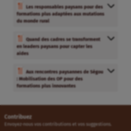
Les responsables paysans pour des
formations plus adaptées aux mutations
du monde rural
Quand des cadres se transforment
en leaders paysans pour capter les
aides
Aux rencontres paysannes de Ségou
: Mobilisation des OP pour des
formations plus innovantes
Contribuez
Envoyez-nous vos contributions et vos suggestions.