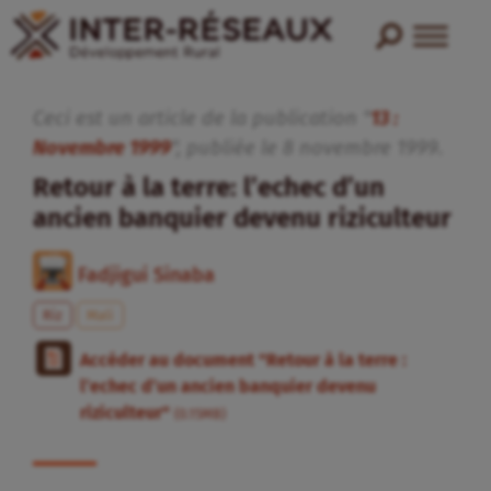
Ceci est un article de la publication "
13 :
Novembre 1999
", publiée
le
8
novembre
1999
.
Retour à la terre: l’echec d’un
ancien banquier devenu riziculteur
Fadjigui Sinaba
Riz
Mali
Accéder au document "Retour à la terre :
l’echec d’un ancien banquier devenu
riziculteur"
(0.15MB)