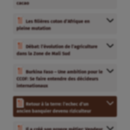
cacao
Les filières coton d’Afrique en
pleine mutation
Débat: l’évolution de l’agriculture
dans la Zone de Mali Sud
Burkina Faso – Une ambition pour le
CCOF: Se faire entendre des décideurs
internationaux
Retour à la terre: l’echec d’un
ancien banquier devenu riziculteur
Il a créé son propre métier: Vendeur