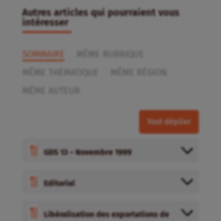
Autres articles qui pourraient vous
intéresser
SOMMAIRE
MÊME RUBRIQUE
MÊME THÉMATIQUE
MÊME RÉGION
MÊME AUTEUR
Tout déplier
GDS 13 – Novembre 1999
Editorial
Libéralisation des exportations de