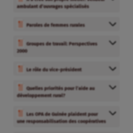
ambulant d’ouvrages spécialisés
Paroles de femmes rurales
Groupes de travail: Perspectives
2000
Le rôle du vice-président
Quelles priorités pour l’aide au
développement rural?
Les OPA de Guinée plaident pour
une responsabilisation des coopératives