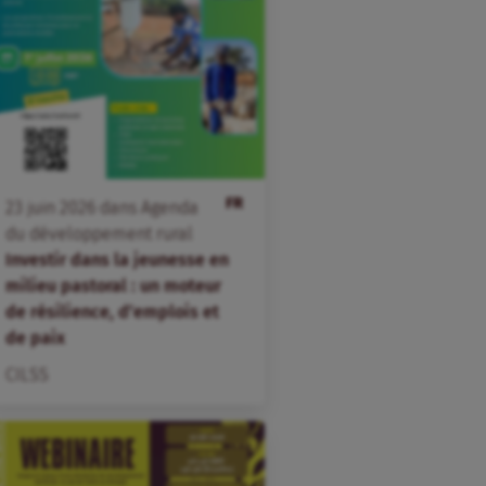
FR
23
juin
2026
dans
Agenda
du développement rural
Investir dans la jeunesse en
milieu pastoral : un moteur
de résilience, d’emplois et
de paix
CILSS