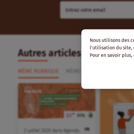
Nous utilisons des c
l'utilisation du site
Autres articles qui pourra
Pour en savoir plus,
MÊME RUBRIQUE
MÊMES THÉMATIQUES
MÊ
FR
2
juillet
2026
dans
Agenda