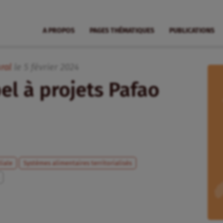
A PROPOS
PAGES THÉMATIQUES
PUBLICATIONS
ral
le
5
février
2024
el à projets Pafao
liale
Systèmes alimentaires territorialisés