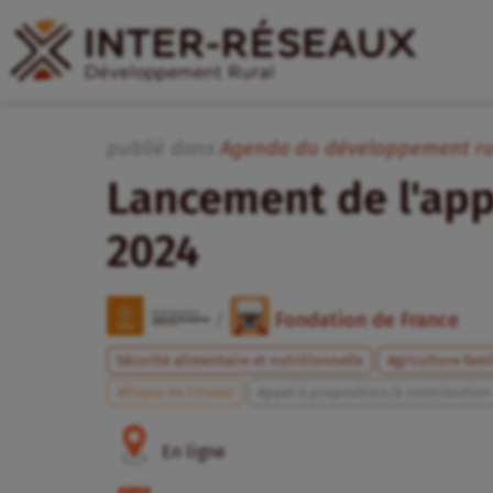
publié dans
Agenda du développement ru
Lancement de l'app
2024
/
Fondation de France
Sécurité alimentaire et nutritionnelle
Agriculture fami
Afrique de l’Ouest
Appel à proposition/à contribution
En ligne