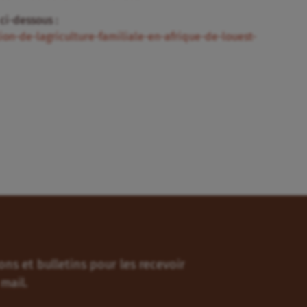
 ci-dessous :
ion-de-lagriculture-familiale-en-afrique-de-louest-
ns et bulletins pour les recevoir
mail.