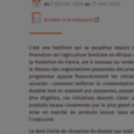
5
février
2024
13
mai
2024
du
au
Accéder à la ressource
C’est une tradition qui se perpétue depuis
Promotion de l’agriculture familiale en Afrique 
la Fondation de France, est à nouveau au rende
le Réseau des organisations paysannes des produ
programme appuie financièrement les initiat
suivante : comment renforcer la consommation d
durable tout en assurant aux paysannes, paysans 
être éligibles, ces initiatives devront cible
produits locaux consommés par le plus grand no
mise en marché de produits locaux issus de
l’insécurité.
La date limite de réception du dossier par mail 