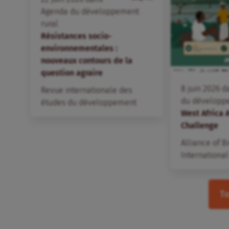
Agenda du développement
rural
Résistances socio-
environnementales :
nouveaux contours de la
question agraire
8
juin
2026
d
Revue internationale des
du développ
études du développement
West Africa 
Challenge
Alliance of B
International
To