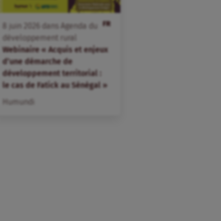
FR
8
juin
2026
dans
Agenda du
développement rural
Webinaire « Acquis et enjeux
d’une démarche de
développement territorial :
le cas de Fatick au Sénégal »
Humundi