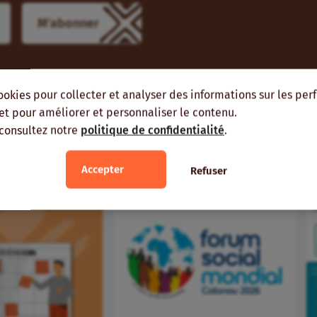
ookies pour collecter et analyser des informations sur les pe
, et pour améliorer et personnaliser le contenu.
ient vous intéresser
 consultez notre
politique de confidentialité
.
ME RÉGION
MÊMES AUTEURS
Accepter
Refuser