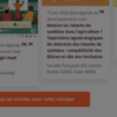
FR
17
juin
2026
dans
Agenda du
développement rural
Réduire les intrants de
synthèse dans l’agriculture ?
Trajectoires agroécologiques
EN, FR
de réduction des intrants de
ans
Agenda
synthèse : compétitivité des
ement rural
filières et rôle des territoires
Agri-Food
Société Française d'Economie
Rurale (SFER)
,
Cirad
,
INRAE
ioversity
us les articles pour cette rubrique