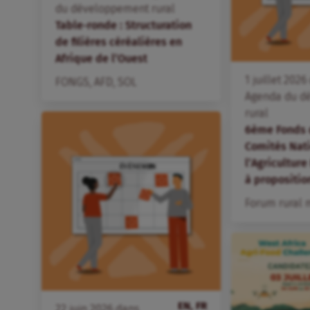
du développement rural
Table-ronde : Structuration
de filières céréalières en
Afrique de l’Ouest
1
juillet
2026
FONGS
,
AFD
,
SOL
Agenda du d
rural
6ème Fonds 
Comités Nat
l’Agriculture
à propositio
Forum rural 
EN, FR
22
juin
2026
dans