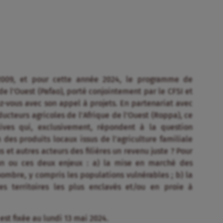
 2009, et pour cette année 2024, le programme de
de l’Ouest (Pafao), porté conjointement par le CFSI et
z-vous avec son appel à projets. En partenariat avec
cteurs agricoles de l’Afrique de l’Ouest (Roppa), ce
ives qui, exclusivement, répondent à la question
es produits locaux issus de l’agriculture familiale
et autres acteurs des filières un revenu juste ? Pour
r un ou ces deux enjeux : a) la mise en marché des
mbre, y compris les populations vulnérables ; b) la
s territoires les plus enclavés et/ou en proie à
est fixée au lundi 13 mai 2024.