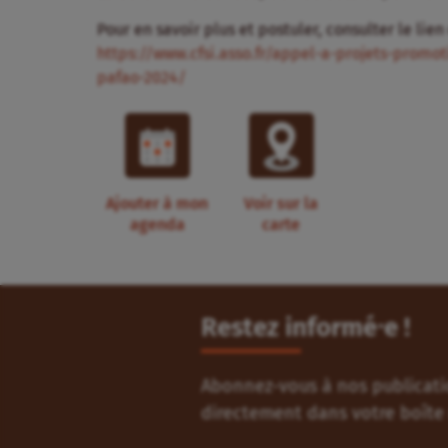
Pour en savoir plus et postuler, consulter le lien
https://www.cfsi.asso.fr/appel-a-projets-promot
pafao-2024/
Ajouter à mon
Voir sur la
agenda
carte
Restez informé⸱e !
Abonnez-vous à nos publicatio
directement dans votre boîte 