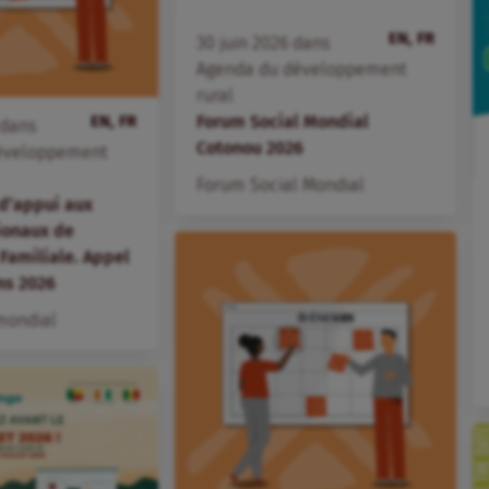
EN, FR
30
juin
2026
dans
Agenda du développement
rural
EN, FR
Forum Social Mondial
dans
Cotonou 2026
éveloppement
Forum Social Mondial
d’appui aux
ionaux de
 Familiale. Appel
ns 2026
mondial