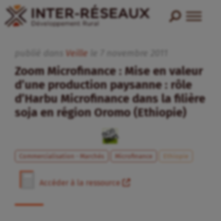
publié dans
Veille
le
7
novembre
2011
Zoom Microfinance : Mise en valeur
d’une production paysanne : rôle
d’Harbu Microfinance dans la filière
soja en région Oromo (Ethiopie)
Commercialisation - Marchés
Microfinance
Ethiopie
Accéder à la ressource