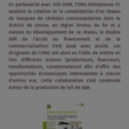
En partenariat avec SOS FAIM, l’ONG éthiopienne FC
soutient la création et la consolidation d’un réseau
de banques de céréales communautaires dans le
district de Jimma, en région Oromo. Au fur et a
mesure du développement de ce réseau, le double
défi de l’accès au financement et de la
commercialisation s’est posé avec acuité. Les
dirigeants de l’ONG ont alors eu l’idée de mettre en
lien différents acteurs (producteurs, financeurs,
transformateurs, consommateurs) afin d’offrir des
opportunités économiques intéressantes à chacun
d’entres eux. Cette collaboration s’est construite
autour de la production de lait de soja.