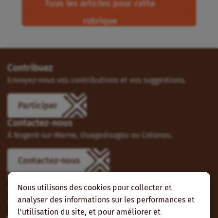
Tous les articles pour cette
rubrique
Contribuez
Envoyez-nous vos contributions et vos suggestions.
Participer
Contactez-nous
À Nogent-sur-Marne, Ouagadougou ou Cotonou.
Contactez-nous
Suivez-nous
Nous utilisons des cookies pour collecter et
Vous pouvez aussi vous abonner à nos flux RSS et nous
analyser des informations sur les performances et
suivre sur les réseaux sociaux.
l'utilisation du site, et pour améliorer et