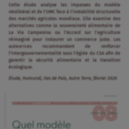
Cette étude analyse les impasses du modèle
néolibéral et de l’OMC face à l’instabilité structurelle
des marchés agricoles mondiaux
.
Elle examine des
alternatives comme la souveraineté alimentaire de
La Via Campesina ou l’Accord sur l’agriculture
réimaginé pour instaurer un commerce juste
.
Les
auteur·ices recommandent de renforcer
l’intergouvernementalité sous l’égide du CSA afin de
garantir la sécurité alimentaire et la transition
écologique
.
Étude, Humundi, Iles de Paix, Autre Terre, février 2026