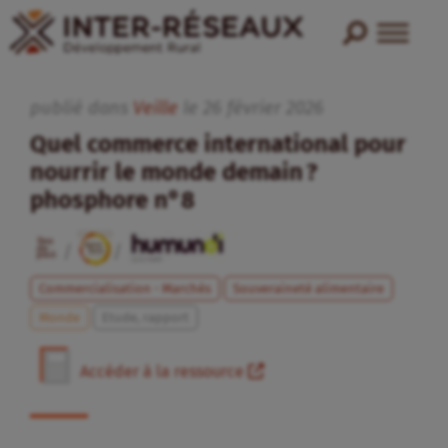
publié dans
Veille
le
26
février
2026
Quel commerce international pour
nourrir le monde demain ?
phosphore n°8
/
/
Commercialisation - Marchés
Souveraineté alimentaire
Monde
Etude, rapport
Accéder à la ressource