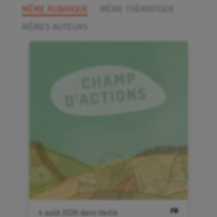
MÊME RUBRIQUE
MÊME THÉMATIQUE
MÊMES AUTEURS
FR
4
août
2026
dans
Veille
4