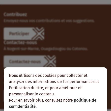
Contribuez
Envoyez-nous vos contributions et vos suggestions.
Participer
Contactez-nous
À Nogent-sur-Marne, Ouagadougou ou Cotonou.
Contactez-nous
Suivez-nous
Nous utilisons des cookies pour collecter et
Vous pouvez aussi vous abonner à nos flux RSS et nous
analyser des informations sur les performances et
suivre sur les réseaux sociaux.
l'utilisation du site, et pour améliorer et
personnaliser le contenu.
Pour en savoir plus, consultez notre
politique de
confidentialité
.