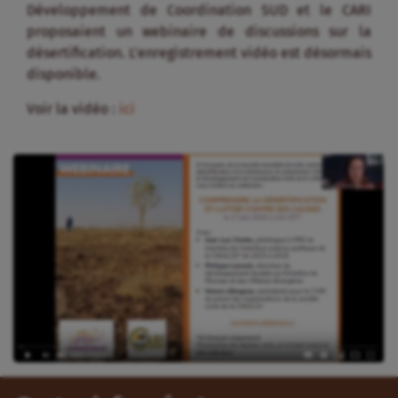
Développement de Coordination SUD et le CARI
proposaient un webinaire de discussions sur la
désertification. L’enregistrement vidéo est désormais
disponible.
Voir la vidéo :
ici