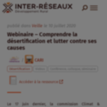
publié dans
Veille
le
10
juillet
2020
Webinaire – Comprendre la
désertification et lutter contre ses
causes
/
CARI
Désertification
Vidéos
Conférence, colloque, séminaire
Accéder à la ressource
Le 17 juin dernier, la commission Climat &