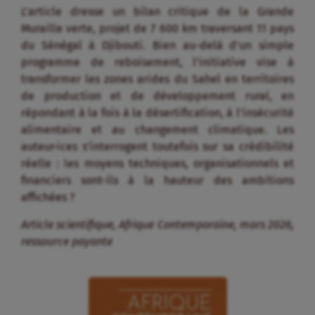
L’article dresse un bilan critique de la Grande
Muraille verte, projet de 7 600 km traversant 11 pays
du Sénégal à Djibouti. Bien au-delà d’un simple
programme de reboisement, l’initiative vise à
transformer les zones arides du Sahel en territoires
de production et de développement rural, en
répondant à la fois à la désertification, à l’insécurité
alimentaire et au changement climatique. Les
auteur·ices s’interrogent toutefois sur sa crédibilité
réelle : les moyens techniques, organisationnels et
financiers sont-ils à la hauteur des ambitions
affichées ?
Article scientifique, Afrique Contemporaine, mars 2026,
ressource payante