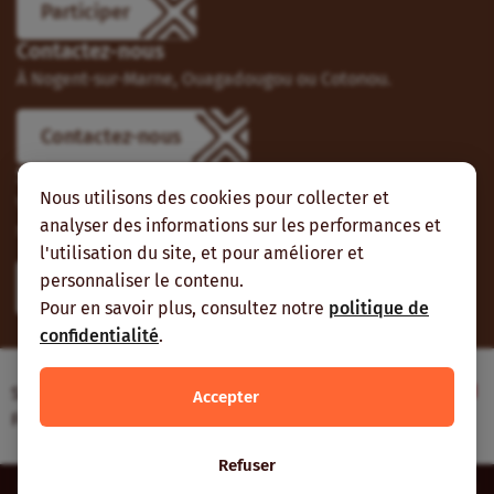
Participer
Contactez-nous
À Nogent-sur-Marne, Ouagadougou ou Cotonou.
Contactez-nous
Suivez-nous
Nous utilisons des cookies pour collecter et
Vous pouvez aussi vous abonner à nos flux RSS et nous
analyser des informations sur les performances et
suivre sur les réseaux sociaux.
l'utilisation du site, et pour améliorer et
personnaliser le contenu.
Pour en savoir plus, consultez notre
politique de
confidentialité
.
Site web réalisé avec le soutien de l’Agence
Accepter
Française de Développement
Refuser
Inter-réseaux | Tous droits réservés |
Mentions légales
|
Plan du