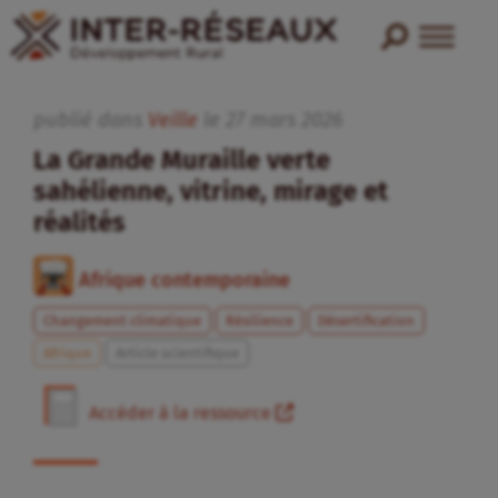
publié dans
Veille
le
27
mars
2026
La Grande Muraille verte
sahélienne, vitrine, mirage et
réalités
Afrique contemporaine
Changement climatique
Résilience
Désertification
Afrique
Article scientifique
Accéder à la ressource