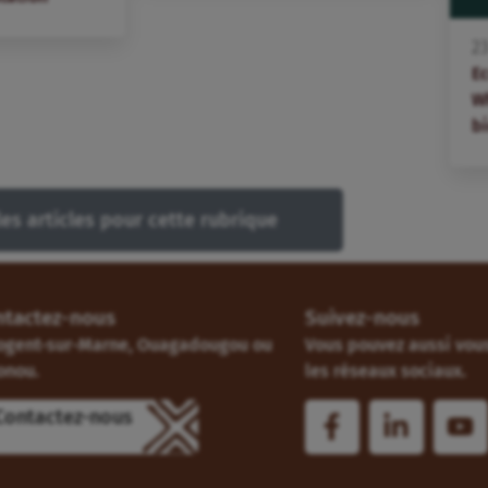
2
E
W
bi
les articles pour cette rubrique
ntactez-nous
Suivez-nous
ogent-sur-Marne, Ouagadougou ou
Vous pouvez aussi vous
onou.
les réseaux sociaux.
Contactez-nous