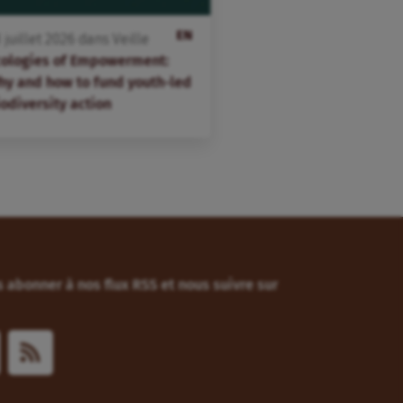
EN
3
juillet
2026
dans
Veille
cologies of Empowerment:
hy and how to fund youth-led
odiversity action
 abonner à nos flux RSS et nous suivre sur