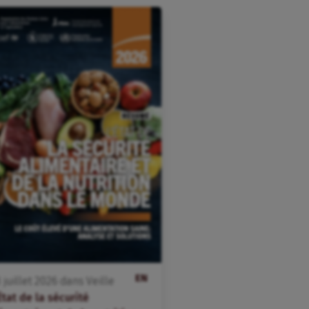
EN
3
juillet
2026
dans
Veille
État de la sécurité