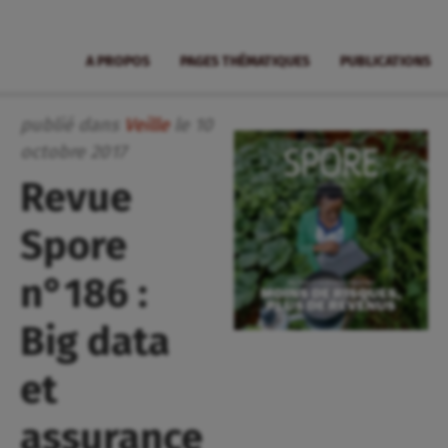
A PROPOS
PAGES THÉMATIQUES
PUBLICATIONS
publié dans
Veille
le
10
octobre
2017
Revue
Spore
n°186 :
Big data
et
assurance