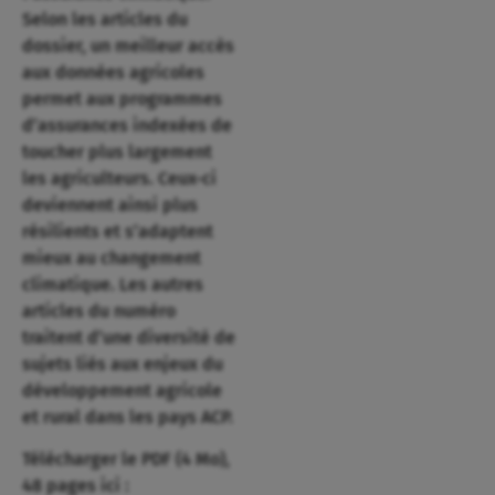
Selon les articles du
dossier, un meilleur accès
aux données agricoles
permet aux programmes
d’assurances indexées de
toucher plus largement
les agriculteurs. Ceux-ci
deviennent ainsi plus
résilients et s’adaptent
mieux au changement
climatique. Les autres
articles du numéro
traitent d’une diversité de
sujets liés aux enjeux du
développement agricole
et rural dans les pays ACP.
Télécharger le PDF (4 Mo),
48 pages ici :