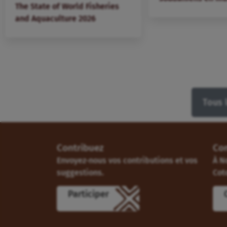
The State of World Fisheries
and Aquaculture 2026
Tous 
Contribuez
Co
Envoyez-nous vos contributions et vos
À N
suggestions.
Cot
Participer