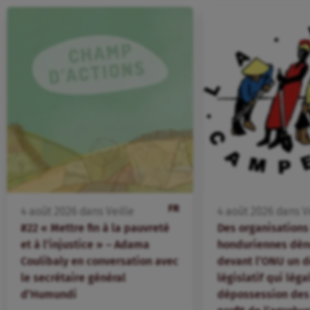
FR
4
août
2026
dans
Veille
4
août
2026
dans
V
#22 « Mettre fin à la pauvreté
Des organisation
et à l’injustice » – Adama
honduriennes dén
Coulibaly en conversation avec
devant l’ONU un d
le secrétaire général
législatif qui léga
d’Humundi
dépossession des 