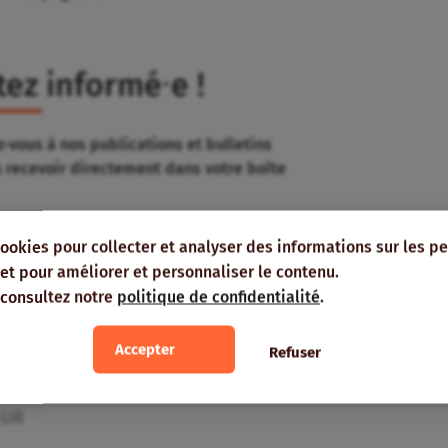
tez informé⸱e !
-vous à nos publications et bulletins
s recevoir directement dans votre boîte
cookies pour collecter et analyser des informations sur les p
e, et pour améliorer et personnaliser le contenu.
 consultez notre
politique de confidentialité
.
 vous intéresser
Accepter
Refuser
EUR