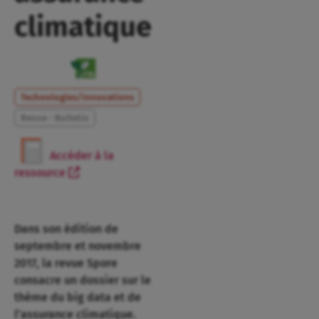
climatique
Technologies/innovations
Revue - Bulletin
Accéder à la
ressource
Dans son édition de
septembre et novembre
2017, la revue Spore
consacre un dossier sur le
thème du big data et de
l’assurance climatique.