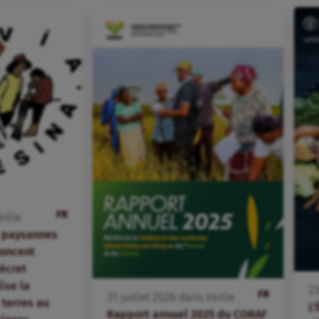
FR
eille
s paysannes
oncent
écret
lise la
2
FR
31
juillet
2026
dans
Veille
terres au
L’
Rapport annuel 2025 du CORAF