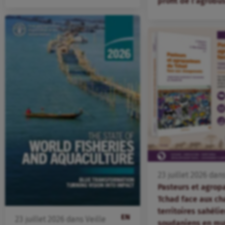
profit de l’agrobu
23
juillet
2026
dan
Pasteurs et agrop
Tchad face aux ch
territoires sahélie
EN
23
juillet
2026
dans
Veille
soudaniens en mu