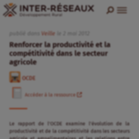
publié dans
Veille
le
2
mai
2012
Renforcer la productivité et la
compétitivité dans le secteur
agricole
OCDE
Accéder à la ressource
Le rapport de l’OCDE examine l’évolution de la
productivité et de la compétitivité dans les secteurs
agricole et agroalimentaires et les relations entre