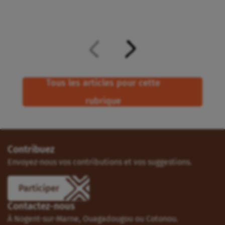
Tous les articles pour cette
rubrique
Contribuez
Envoyez-nous vos contributions et vos suggestions.
Participer
Contactez-nous
À Nogent-sur-Marne, Ouagadougou ou Cotonou.