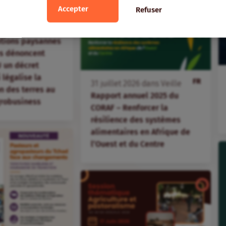
Accepter
Refuser
FR
ans
Veille
ations paysannes
s dénoncent
 un décret
i légalise la
FR
31
juillet
2026
dans
Veille
 des terres au
Rapport annuel 2025 du
agrobusiness
CORAF – Renforcer la
résilience des systèmes
alimentaires en Afrique de
l’Ouest et du Centre