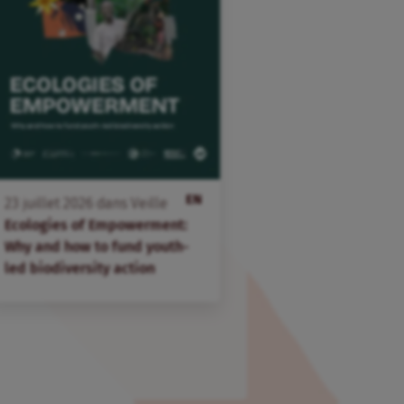
EN
23
juillet
2026
dans
Veille
Ecologies of Empowerment:
Why and how to fund youth-
led biodiversity action