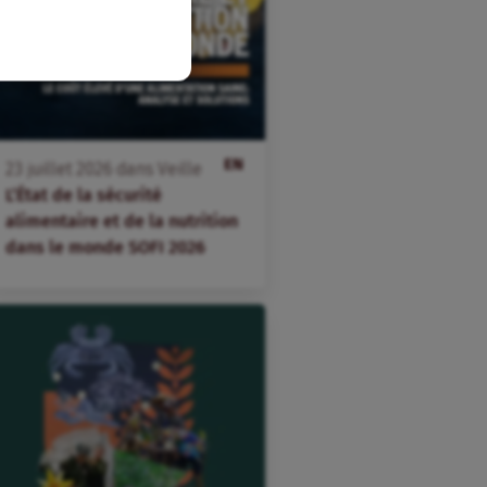
EN
23
juillet
2026
dans
Veille
L’État de la sécurité
alimentaire et de la nutrition
dans le monde SOFI 2026