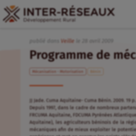
publié dans
Veille
le
28
avril
2009
Programme de méca
Mécanisation - Motorisation
Bénin
JJ Jade. Cuma Aquitaine- Cuma Bénin. 2009. 19 p.
Depuis 1997, dans le cadre de nombreux parten
FRCUMA Aquitaine, FDCUMA Pyrénées Atlantiques),
Aquitaine), les agriculteurs béninois de la ré
mécaniques afin de mieux exploiter le potentie