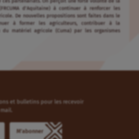
 ces partenariats. On perçoit une forte volonté de la
(FRCUMA d’Aquitaine) à continuer à renforcer les
icole. De nouvelles propositions sont faites dans le
nuer à former les agriculteurs, contribuer à la
on du matériel agricole (Cuma) par les organismes
ns et bulletins pour les recevoir
mail.