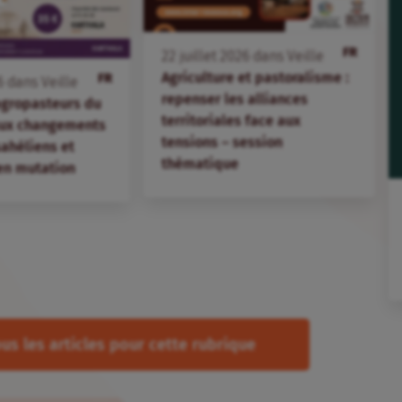
FR
22
juillet
2026
dans
Veille
Agriculture et pastoralisme :
FR
6
dans
Veille
repenser les alliances
agropasteurs du
territoriales face aux
aux changements
tensions – session
 sahéliens et
thématique
en mutation
us les articles pour cette rubrique