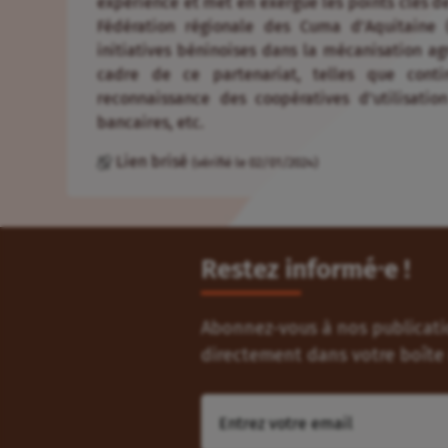
expérience et met en exergue les points clés de
Fédération régionale des Cuma d’Aquitaine 
initiatives béninoises dans la mécanisation agr
cadre de ce partenariat, telles que conti
reconnaissance des coopératives d’utilisati
bancaires, etc.
Lien brisé
(vérifié le 02/01/2024)
Restez informé⸱e !
Abonnez-vous à nos publicatio
directement dans votre boîte 