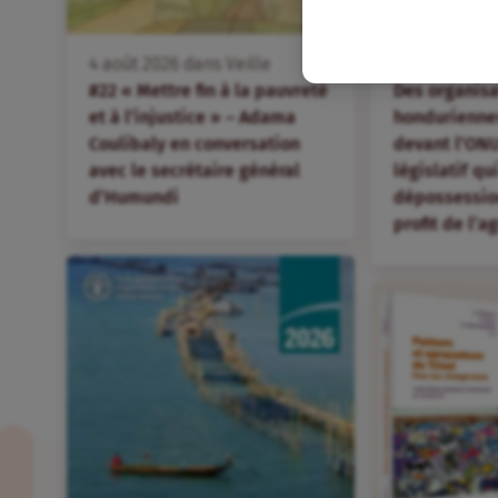
FR
4
août
2026
dans
Veille
4
août
2026
d
#22 « Mettre fin à la pauvreté
Des organis
et à l’injustice » – Adama
hondurienne
Coulibaly en conversation
devant l’ONU
avec le secrétaire général
législatif qu
d’Humundi
dépossession
profit de l’