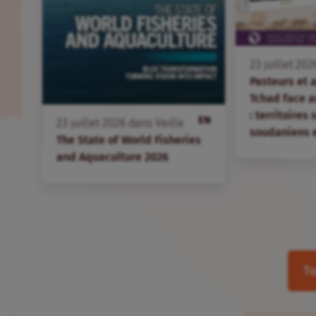
23
juillet
202
Pasteurs et 
Tchad face 
: territoires
EN
23
juillet
2026
dans
Veille
soudaniens 
The State of World Fisheries
and Aquaculture 2026
To