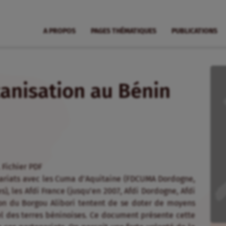
A PROPOS
PAGES THÉMATIQUES
PUBLICATIONS
nisation au Bénin
 Fichier PDF
ariats avec les Cuma d’Aquitaine (FDCUMA Dordogne,
 les Afdi France (jusqu’en 2007, Afdi Dordogne, Afdi
gion du Borgou Alibori tentent de se doter de moyens
l des terres béninoises. Ce document présente cette